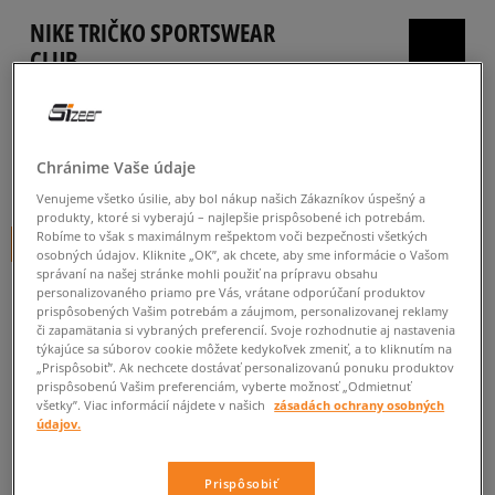
NIKE TRIČKO SPORTSWEAR
CLUB
pánske, tričká
5.0
(
1155
)
Chránime Vaše údaje
28
€
cena s DPH
Venujeme všetko úsilie, aby bol nákup našich Zákazníkov úspešný a
produkty, ktoré si vyberajú – najlepšie prispôsobené ich potrebám.
Robíme to však s maximálnym rešpektom voči bezpečnosti všetkých
+ 28 BODOV V
SIZEERCLUBE
osobných údajov. Kliknite „OK”, ak chcete, aby sme informácie o Vašom
správaní na našej stránke mohli použiť na prípravu obsahu
FARBA
ČIERNA
personalizovaného priamo pre Vás, vrátane odporúčaní produktov
prispôsobených Vašim potrebám a záujmom, personalizovanej reklamy
či zapamätania si vybraných preferencií. Svoje rozhodnutie aj nastavenia
týkajúce sa súborov cookie môžete kedykoľvek zmeniť, a to kliknutím na
„Prispôsobiť”. Ak nechcete dostávať personalizovanú ponuku produktov
prispôsobenú Vašim preferenciám, vyberte možnosť „Odmietnuť
všetky”. Viac informácií nájdete v našich
zásadách ochrany osobných
údajov.
Prispôsobiť
Vyberte veľkosť