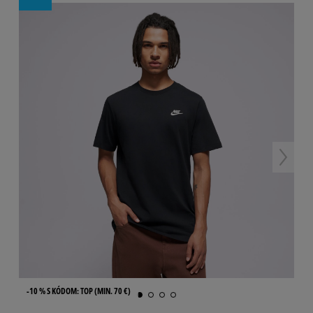
-10 % S KÓDOM: TOP (MIN. 70 €)