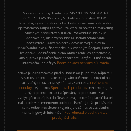
Správcom osobných údajov je MARKETING INVESTMENT
GROUP SLOVAKIA s. r. o., Michalská 7 Bratislava 811 01,
Slovensko, vyššie uvedené údaje budú spracúvané v dôvodoch
oprávneného záujmu správcu, za ktoré sa považuje marketing
vlastných produktov a služieb. Poskytnutie údajov je
dobrovoľné, ale nevyhnutné za účelom odoberania
newslettera. Každý má nárok odvolať svoj súhlas so
spracúvaním, ako aj žiadať prístup k osobným údajom, žiadať o
ich opravu, odstránenie alebo obmedzenie ich spracúvania,
ako aj právo podať sťažnosť dozornému orgánu. Plné znenie
Podmienkach ochrany súkromia
informačnej doložky v
*Zľava je jednorazová a platí 48 hodín od jej prijatia. Nájdete ju
v samostatnom e-maile, ktorý vám pošleme po kliknutí na
nezľavnené
aktivačný odkaz. Zľavový kód sa vzťahuje na
produkty
špeciálnych produktov
s výnimkou
, nekombinuje sa
s inými promo akciami a špeciálnymi ponukami. Zľavu
vyplývajúcu zo zápisu do Newslettera je možné uplatniť iba pri
nákupoch v internetovom obchode. Pamätajte, že prihlásením
sa na odber newslettera vyjadrujete súhlas so zasielaním
Podrobnosti v podmienkach
marketingových informácií.
predajných akcií.