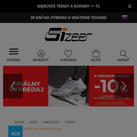
×
NAJNOVŠIE TRENDY A NOVINKY >> TU
30 DNÍ NA VÝMENU A VRÁTENIE TOVARU
PONUKA
PRIHLÁSIŤ
SCHRÁNKA
KOŠÍK
HĽADAŤ
›
›
›
›
SIZEER
MUŽI
OBLEČENIE
TRIČKÁ
NIKE TRIČKO SPORTSWEAR CLUB
NEW