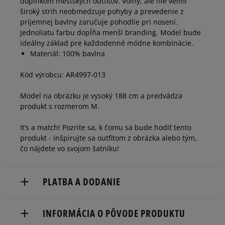
doplnkom mestských outfitov. Voľný, ale nie veľmi
XXXL
dostupnosti
široký strih neobmedzuje pohyby a prevedenie z
príjemnej bavlny zaručuje pohodlie pri nosení.
Jednoliatu farbu dopĺňa menší branding. Model bude
ideálny základ pre každodenné módne kombinácie.
Materiál: 100% bavlna
Kód výrobcu: AR4997-013
Model na obrázku je vysoký 188 cm a predvádza
produkt s rozmerom M.
It’s a match! Pozrite sa, k čomu sa bude hodiť tento
produkt - inšpirujte sa outfitom z obrázka alebo tým,
čo nájdete vo svojom šatníku!
PLATBA A DODANIE
Doručenie zadarmo od 80 €.
INFORMÁCIA O PÔVODE PRODUKTU
Dodacia lehota: 2 až 6 pracovné dni.