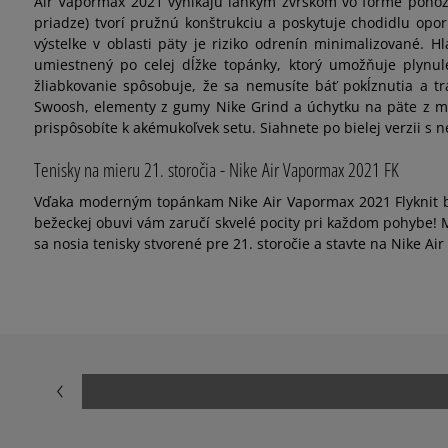
Air Vapormax 2021 vynikajú ľahkým zvrškom vo forme ponožky
priadze) tvorí pružnú konštrukciu a poskytuje chodidlu opo
výstelke v oblasti päty je riziko odrenín minimalizované. 
umiestnený po celej dĺžke topánky, ktorý umožňuje plynul
žliabkovanie spôsobuje, že sa nemusíte báť pokĺznutia a tr
Swoosh, elementy z gumy Nike Grind a úchytku na päte z mat
prispôsobíte k akémukoľvek setu. Siahnete po bielej verzii s 
Tenisky na mieru 21. storočia - Nike Air Vapormax 2021 FK
Vďaka moderným topánkam Nike Air Vapormax 2021 Flyknit b
bežeckej obuvi vám zaručí skvelé pocity pri každom pohybe! M
sa nosia tenisky stvorené pre 21. storočie a stavte na Nike Ai