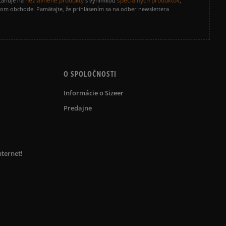
nezľavnené produkty
špeciálnych produktov
zťahuje na
s výnimkou
,
vom obchode. Pamätajte, že prihlásením sa na odber newslettera
O SPOLOČNOSTI
Informácie o Sizeer
Predajne
nternet!