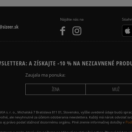
Nájdite nás na
Stiahn
sizeer.sk
SLETTERA: A ZÍSKAJTE -10 % NA NEZĽAVNENÉ PROD
Zaujala ma ponuka:
ŽENA
MUŽ
 r. o., Michalská 7 Bratislava 811 01, Slovensko, vyššie uvedené údaje budú spra
voľné, ale nevyhnutné za účelom odoberania newslettera. Každý má nárok odvolať svo
Pod
ako aj právo podať sťažnosť dozornému orgánu. Plné znenie informačnej doložky v