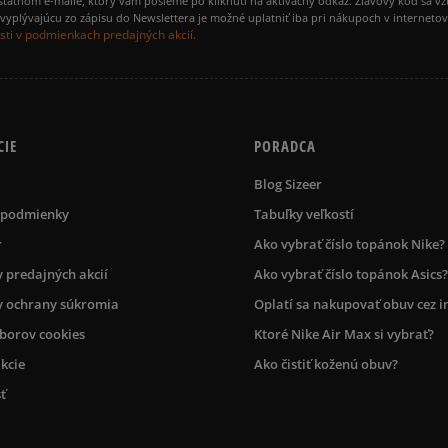
amostatnom e-maile, ktorý vám pošleme po kliknutí na aktivačný odkaz. Zľavový kód sa v
yplývajúcu zo zápisu do Newslettera je možné uplatniť iba pri nákupoch v interneto
ti v podmienkach predajných akcií.
CIE
PORADCA
Blog Sizeer
 podmienky
Tabuľky veľkostí
r
Ako vybrať číslo topánok Nike?
 predajných akcií
Ako vybrať číslo topánok Asics?
 ochrany súkromia
Oplatí sa nakupovať obuv cez i
úborov cookies
Ktoré Nike Air Max si vybrať?
kcie
Ako čistiť koženú obuv?
ť