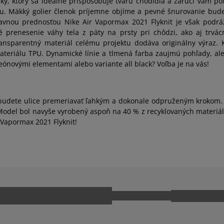
, ktorý sa ideálne prispôsobuje tvaru chodidla a zaručí vám potr
ru. Mäkký golier členok príjemne objíme a pevné šnurovanie bude
Hlavnou prednosťou Nike Air Vapormax 2021 Flyknit je však podrá
é prenesenie váhy tela z päty na prsty pri chôdzi, ako aj trv
ansparentný materiál celému projektu dodáva originálny výraz. 
eriálu TPU. Dynamické línie a tlmená farba zaujmú pohľady, ale z
neónovými elementami alebo variante all black? Voľba je na vás!
udete ulice premeriavať ľahkým a dokonale odpruženým krokom. V
odel bol navyše vyrobený aspoň na 40 % z recyklovaných materiálo
r Vapormax 2021 Flyknit!