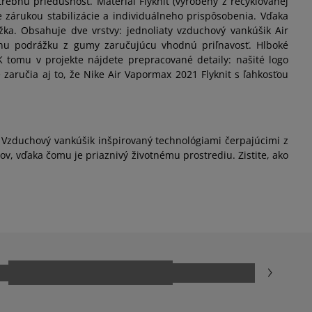
ebnú priedušnosť. Materiál Flyknit (vyrobený z recyklovanej
 zárukou stabilizácie a individuálneho prispôsobenia. Vďaka
žka. Obsahuje dve vrstvy: jednoliaty vzduchový vankúšik Air
ácnu podrážku z gumy zaručujúcu vhodnú priľnavosť. Hlboké
K tomu v projekte nájdete prepracované detaily: našité logo
aručia aj to, že Nike Air Vapormax 2021 Flyknit s ľahkosťou
zduchový vankúšik inšpirovaný technológiami čerpajúcimi z
v, vďaka čomu je priaznivý životnému prostrediu. Zistite, ako