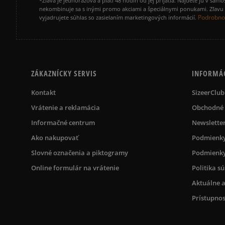
*Zľava je jednorazová a platí 48 hodín od jej prijatia. Nájdete ju v s
nekombinuje sa s inými promo akciami a špeciálnymi ponukami. Zľavu v
Podrobnos
vyjadrujete súhlas so zasielaním marketingových informácií.
ZÁKAZNÍCKY SERVIS
INFORMÁ
Kontakt
SizeerClub
Vrátenie a reklamácia
Obchodné
Informačné centrum
Newslette
Ako nakupovať
Podmienky
Slovné označenia a piktogramy
Podmienky
Online formulár na vrátenie
Politika s
Aktuálne a
Prístupnos