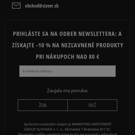
ADIDAS SUPERSTAR
AIR JORDAN
Vymazať
Hľadať
obchod@sizeer.sk
CONVERSE CUCK TAYLOR ALL
JORDAN AIR 1
STAR
PRIHLÁSTE SA NA ODBER NEWSLETTERA: A
JORDAN 4
NEW BALANCE 740
ZÍSKAJTE -10 % NA NEZĽAVNENÉ PRODUKTY
NEW BALANCE 9060
NIKE AIR FORCE 1
NIKE AIR FORCE 1 07
PRI NÁKUPOCH NAD 80 €
NIKE AIR FORCE 1 LV8
NIKE AIR MAX 90
NIKE DUNK
NIKE P-6000
NIKE SHOX
PUMA SUEDE
REEBOK CLASSIC
Zaujala ma ponuka:
VANS OLD SKOOL
VANS SK8
ŽENA
MUŽ
Správcom osobných údajov je MARKETING INVESTMENT
GROUP SLOVAKIA s. r. o., Michalská 7 Bratislava 811 01,
Slovensko, vyššie uvedené údaje budú spracúvané v dôvodoch