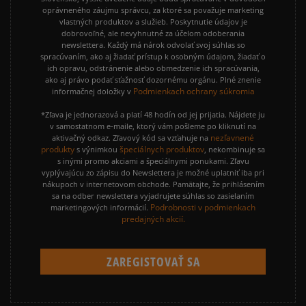
oprávneného záujmu správcu, za ktoré sa považuje marketing
vlastných produktov a služieb. Poskytnutie údajov je
dobrovoľné, ale nevyhnutné za účelom odoberania
newslettera. Každý má nárok odvolať svoj súhlas so
spracúvaním, ako aj žiadať prístup k osobným údajom, žiadať o
ich opravu, odstránenie alebo obmedzenie ich spracúvania,
ako aj právo podať sťažnosť dozornému orgánu. Plné znenie
Podmienkach ochrany súkromia
informačnej doložky v
*Zľava je jednorazová a platí 48 hodín od jej prijatia. Nájdete ju
v samostatnom e-maile, ktorý vám pošleme po kliknutí na
nezľavnené
aktivačný odkaz. Zľavový kód sa vzťahuje na
produkty
špeciálnych produktov
s výnimkou
, nekombinuje sa
s inými promo akciami a špeciálnymi ponukami. Zľavu
vyplývajúcu zo zápisu do Newslettera je možné uplatniť iba pri
nákupoch v internetovom obchode. Pamätajte, že prihlásením
sa na odber newslettera vyjadrujete súhlas so zasielaním
Podrobnosti v podmienkach
marketingových informácií.
predajných akcií.