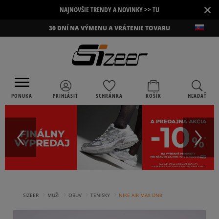
×
NAJNOVŠIE TRENDY A NOVINKY >> TU
30 DNÍ NA VÝMENU A VRÁTENIE TOVARU
PONUKA
PRIHLÁSIŤ
SCHRÁNKA
KOŠÍK
HĽADAŤ
›
›
›
›
SIZEER
MUŽI
OBUV
TENISKY
NIKE AIR MAX DN8