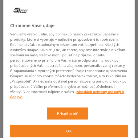
NIKE AIR MAX DN8
pánske, tenisky
5.0
(
29
)
Chránime Vaše údaje
Venujeme všetko úsilie, aby bol nákup našich Zákazníkov úspešný a
119
€
cena s DPH
produkty, ktoré si vyberajú – najlepšie prispôsobené ich potrebám.
Robíme to však s maximálnym rešpektom voči bezpečnosti všetkých
osobných údajov. Kliknite „OK”, ak chcete, aby sme informácie o Vašom
+ 119 BODOV V
SIZEERCLUBE
správaní na našej stránke mohli použiť na prípravu obsahu
personalizovaného priamo pre Vás, vrátane odporúčaní produktov
prispôsobených Vašim potrebám a záujmom, personalizovanej reklamy
či zapamätania si vybraných preferencií. Svoje rozhodnutie aj nastavenia
týkajúce sa súborov cookie môžete kedykoľvek zmeniť, a to kliknutím na
Informujte ma o dostupnosti
„Prispôsobiť”. Ak nechcete dostávať personalizovanú ponuku produktov
prispôsobenú Vašim preferenciám, vyberte možnosť „Odmietnuť
Ak bude položka opäť dostupná, dostanete od nás oznámenie.
všetky”. Viac informácií nájdete v našich
zásadách ochrany osobných
údajov.
Vyberte veľkosť
Prispôsobiť
Veľkosti EU
Veľkosti US
ZISTIŤ DOSTUPNOSŤ V NAŠICH KAMENNÝCH PREDAJNIACH
OK
41
26 cm
Informovať o dostupnosti