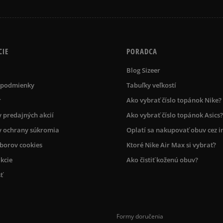
CIE
PORADCA
Blog Sizeer
 podmienky
Tabuľky veľkostí
r
Ako vybrať číslo topánok Nike?
 predajných akcií
Ako vybrať číslo topánok Asics?
 ochrany súkromia
Oplatí sa nakupovať obuv cez i
úborov cookies
Ktoré Nike Air Max si vybrať?
kcie
Ako čistiť koženú obuv?
ť
Formy doručenia