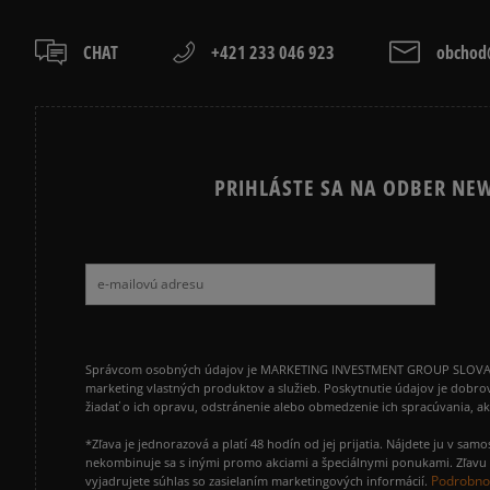
CHAT
+421 233 046 923
obchod@
PRIHLÁSTE SA NA ODBER NEW
Správcom osobných údajov je MARKETING INVESTMENT GROUP SLOVAKIA s.
marketing vlastných produktov a služieb. Poskytnutie údajov je dobro
žiadať o ich opravu, odstránenie alebo obmedzenie ich spracúvania, 
*Zľava je jednorazová a platí 48 hodín od jej prijatia. Nájdete ju v s
nekombinuje sa s inými promo akciami a špeciálnymi ponukami. Zľavu v
Podrobnos
vyjadrujete súhlas so zasielaním marketingových informácií.