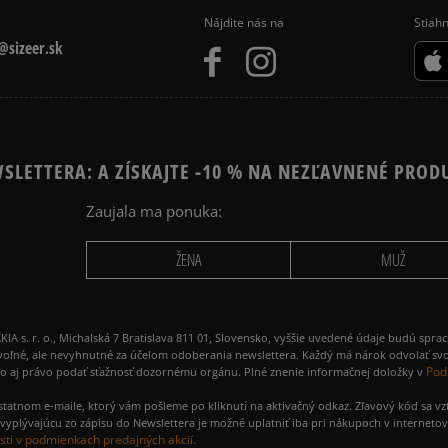
Nájdite nás na
Stiahn
sizeer.sk
SLETTERA: A ZÍSKAJTE -10 % NA NEZĽAVNENÉ PROD
Zaujala ma ponuka:
ŽENA
MUŽ
 r. o., Michalská 7 Bratislava 811 01, Slovensko, vyššie uvedené údaje budú spra
voľné, ale nevyhnutné za účelom odoberania newslettera. Každý má nárok odvolať svo
Pod
ako aj právo podať sťažnosť dozornému orgánu. Plné znenie informačnej doložky v
amostatnom e-maile, ktorý vám pošleme po kliknutí na aktivačný odkaz. Zľavový kód sa v
yplývajúcu zo zápisu do Newslettera je možné uplatniť iba pri nákupoch v interneto
ti v podmienkach predajných akcií.