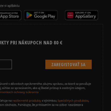
ite si aplikáciu
UKTY PRI NÁKUPOCH NAD 80 €
cúvané v dôvodoch oprávneného záujmu správcu, za ktoré sa považuje
j súhlas so spracúvaním, ako aj žiadať prístup k osobným údajom,
mienkach ochrany súkromia
nezľavnené produkty
špeciálnych produktov
zťahuje na
s výnimkou
,
vom obchode. Pamätajte, že prihlásením sa na odber newslettera