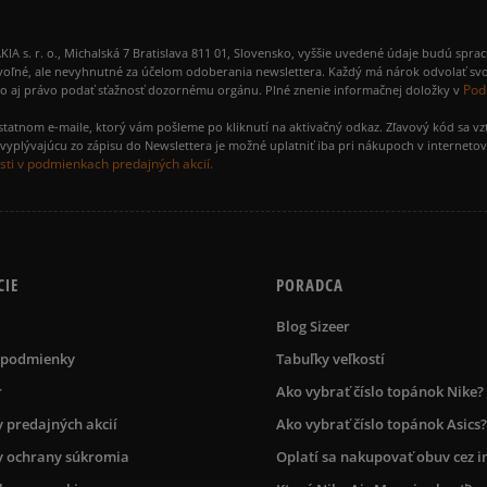
 r. o., Michalská 7 Bratislava 811 01, Slovensko, vyššie uvedené údaje budú spra
voľné, ale nevyhnutné za účelom odoberania newslettera. Každý má nárok odvolať svo
Pod
ako aj právo podať sťažnosť dozornému orgánu. Plné znenie informačnej doložky v
amostatnom e-maile, ktorý vám pošleme po kliknutí na aktivačný odkaz. Zľavový kód sa v
yplývajúcu zo zápisu do Newslettera je možné uplatniť iba pri nákupoch v interneto
ti v podmienkach predajných akcií.
CIE
PORADCA
Blog Sizeer
 podmienky
Tabuľky veľkostí
r
Ako vybrať číslo topánok Nike?
 predajných akcií
Ako vybrať číslo topánok Asics?
 ochrany súkromia
Oplatí sa nakupovať obuv cez i