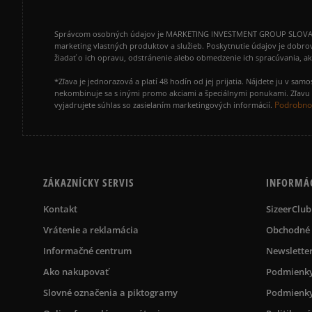
Správcom osobných údajov je MARKETING INVESTMENT GROUP SLOVAKIA s.
marketing vlastných produktov a služieb. Poskytnutie údajov je dobro
žiadať o ich opravu, odstránenie alebo obmedzenie ich spracúvania, 
*Zľava je jednorazová a platí 48 hodín od jej prijatia. Nájdete ju v s
nekombinuje sa s inými promo akciami a špeciálnymi ponukami. Zľavu v
Podrobnos
vyjadrujete súhlas so zasielaním marketingových informácií.
ZÁKAZNÍCKY SERVIS
INFORMÁ
Kontakt
SizeerClub
Vrátenie a reklamácia
Obchodné
Informačné centrum
Newslette
Ako nakupovať
Podmienky
Slovné označenia a piktogramy
Podmienky