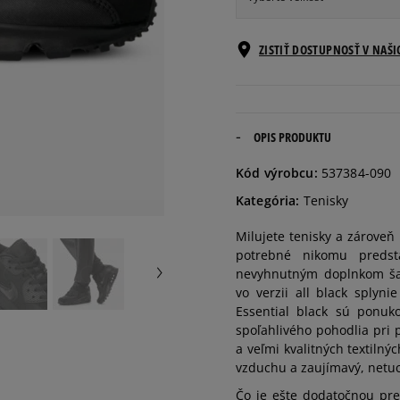
Veľkosti EU
ZISTIŤ DOSTUPNOSŤ V NAŠ
40
25 cm
40,5
25,5 cm
OPIS PRODUKTU
Kód výrobcu:
537384-090
41
26 cm
Kategória:
Tenisky
Milujete tenisky a zároveň
42
26,5 cm
potrebné nikomu predst
nevyhnutným doplnkom šat
42,5
27 cm
vo verzii all black sply
Essential black sú ponuko
spoľahlivého pohodlia pri 
43
27,5 cm
a veľmi kvalitných textiln
vzduchu a zaujímavý, netuc
44
28 cm
Čo je ešte dodatočnou pre