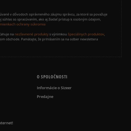
cúvané v dôvodoch oprávneného záujmu správcu, za ktoré sa považuje
j súhlas so spracúvaním, ako aj žiadať prístup k osobným údajom,
mienkach ochrany súkromia
nezľavnené produkty
špeciálnych produktov
zťahuje na
s výnimkou
,
vom obchode. Pamätajte, že prihlásením sa na odber newslettera
O SPOLOČNOSTI
Informácie o Sizeer
Predajne
nternet!