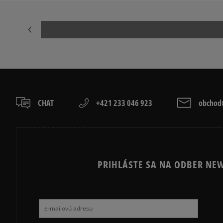
JORDAN 4
NEW BALANCE
NIKE AIR FORCE 1 07
NIKE AIR FORC
NIKE P-6000
NIKE SHOX
VANS OLD SKOOL
VANS SK8
CHAT
+421 233 046 923
obchod@
PRIHLÁSTE SA NA ODBER NEW