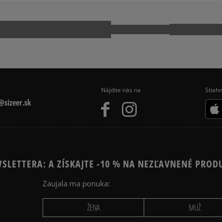
 740
NEW BALANCE 9060
E 1 LV8
NIKE AIR MAX 90
PUMA SUEDE
Nájdite nás na
Stiahn
sizeer.sk
SLETTERA: A ZÍSKAJTE -10 % NA NEZĽAVNENÉ PROD
Zaujala ma ponuka:
ŽENA
MUŽ