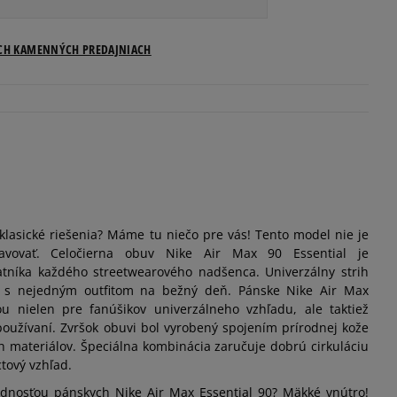
Veľkosti US
ICH KAMENNÝCH PREDAJNIACH
Informovať o dostupnosti
Informovať o dostupnosti
Informovať o dostupnosti
 klasické riešenia? Máme tu niečo pre vás! Tento model nie je
Informovať o dostupnosti
avovať. Celočierna obuv Nike Air Max 90 Essential je
níka každého streetwearového nadšenca. Univerzálny strih
Informovať o dostupnosti
nie s nejedným outfitom na bežný deň. Pánske Nike Air Max
u nielen pre fanúšikov univerzálneho vzhľadu, ale taktiež
používaní. Zvršok obuvi bol vyrobený spojením prírodnej kože
Informovať o dostupnosti
ých materiálov. Špeciálna kombinácia zaručuje dobrú cirkuláciu
tový vzhľad.
Informovať o dostupnosti
dnosťou pánskych Nike Air Max Essential 90? Mäkké vnútro!