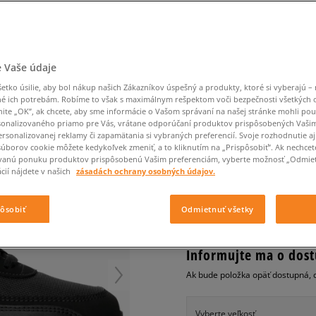
Converse Chuck Taylor
Havaianas
Ľadvinky
Confront
Champion
EMU Australia
All Star
Klobúky
Ľadvinky
Nike React
Dickies
Klobúky
Converse
Confront
Ellesse
Nike Air Max 90
Tašky
Klobúky
Nike Air Force 1
Saucony
Peráčníky
Crocs
Converse
Fila
Nike Air Max DN8
-50 % na druhé balenie
Rukavice
Clarks
Dr. Martens
DC
Jansport
ponožiek
NIKE AIR MAX 90 ESS
 Vaše údaje
Nike Air Force 1 LV8
-50 % na druhé balení
Eastpak
Dickies
Jordan
ponožek
Jordan 4
pánske, tenisky
tko úsilie, aby bol nákup našich Zákazníkov úspešný a produkty, ktoré si vyberajú – 
Empire
Eastpak
Lacoste
é ich potrebám. Robíme to však s maximálnym rešpektom voči bezpečnosti všetkých
New Balance 530
nite „OK”, ak chcete, aby sme informácie o Vašom správaní na našej stránke mohli pou
0.0
(
0
)
New Balance 1906
onalizovaného priamo pre Vás, vrátane odporúčaní produktov prispôsobených Vaši
rsonalizovanej reklamy či zapamätania si vybraných preferencií. Svoje rozhodnutie aj
70
€
Puma Speedcat
cena s DPH
súborov cookie môžete kedykoľvek zmeniť, a to kliknutím na „Prispôsobiť”. Ak nechcet
vanú ponuku produktov prispôsobenú Vašim preferenciám, vyberte možnosť „Odmiet
Puma Suede XL
cií nájdete v našich
zásadách ochrany osobných údajov.
Puma Palermo
+ 70 BODOV V
SIZEERCLU
Asics Gel-NYC Rugged
pôsobiť
Odmietnuť všetky
Informujte ma o dost
Ak bude položka opäť dostupná, 
Vyberte veľkosť