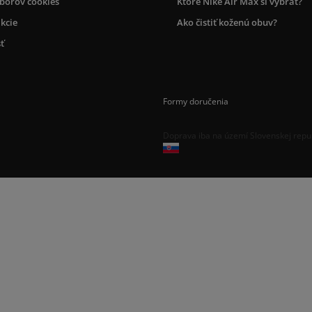
úborov cookies
Ktoré Nike Air Max si vybrať?
kcie
Ako čistiť koženú obuv?
ť
Formy doručenia
Doprava iba na území Slovenskej repu