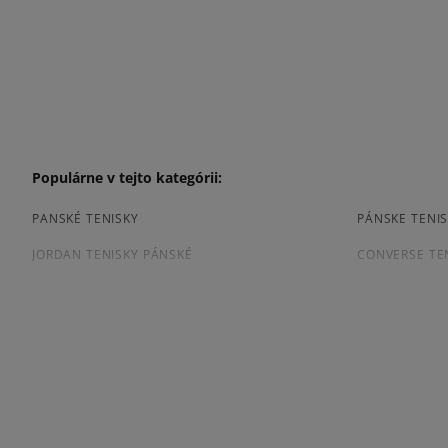
Populárne v tejto kategórii:
PANSKÉ TENISKY
PÁNSKE TENIS
JORDAN TENISKY PÁNSKÉ
CONVERSE TE
TENISKY PUMA PÁNSKE
PÁNSKE TENIS
Prezrite si populárne kolekcie pánskych tenisiek:
ADIDAS CAMPUS
ADIDAS GAZE
ADIDAS SUPERSTAR
AIR JORDAN