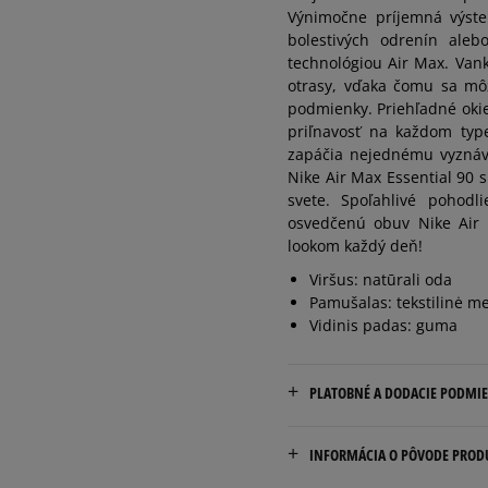
Výnimočne príjemná výstel
bolestivých odrenín aleb
44,5
28,5 cm
technológiou Air Max. Vank
otrasy, vďaka čomu sa mô
podmienky. Priehľadné okie
45
29 cm
priľnavosť na každom ty
zapáčia nejednému vyznáva
45,5
29,5 cm
Nike Air Max Essential 90
svete. Spoľahlivé pohodl
osvedčenú obuv Nike Air 
46
30 cm
lookom každý deň!
Viršus: natūrali oda
47
30,5 cm
Pamušalas: tekstilinė m
Vidinis padas: guma
47,5
31 cm
PLATOBNÉ A DODACIE PODMI
48,5
32 cm
Doručenie zadarmo od 80 €
INFORMÁCIA O PÔVODE PROD
Dodacia lehota: 2 až 6 prac