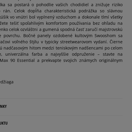
ka sa postará o pohodlie vašich chodidiel a znižuje riziko
o rán. Celok dopĺňa charakteristická podrážka so slávnou
Informovať o dostupnosti
úšik vo vnútri bol vyplnený vzduchom a dokonale tlmí všetky
žete tešiť spoľahlivým komfortom používania bez ohľadu na
nko celok ozvláštni a gumená spodná časť zaručí majstrovskú
Informovať o dostupnosti
pe povrchu. Bočné panely ozdobené kultovým Swooshom sa
čovi voľného štýlu v typicky streetwearovom vydaní. Čierne
Informovať o dostupnosti
 sú nadčasovým hitom medzi teniskovým nadšencami po celom
ie, univerzálna farba a najvyššie odpruženie – stavte na
Max 90 Essential a prekvapte svojich známych originálnym
Informovať o dostupnosti
Informovať o dostupnosti
edžiaga
Informovať o dostupnosti
ENKY
Informovať o dostupnosti
.
UKTU
ovné dni.