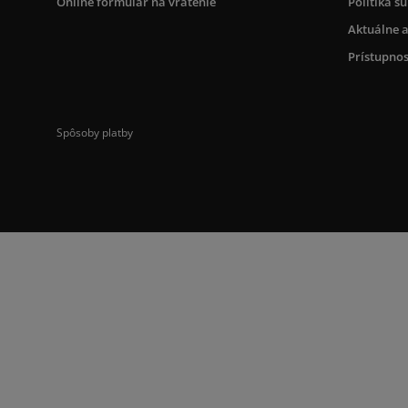
Online formulár na vrátenie
Politika s
Aktuálne a
Prístupnos
Spôsoby platby