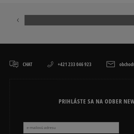
JORDAN 4
NEW BALANCE
NIKE AIR FORCE 1 07
NIKE AIR FORC
NIKE P-6000
NIKE SHOX
VANS OLD SKOOL
VANS SK8
CHAT
+421 233 046 923
obchod@
PRIHLÁSTE SA NA ODBER NEW