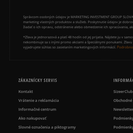
Správcom osobných údajov je MARKETING INVESTMENT GROUP SLOVAKIA s.
marketing vlastných produktov a služieb. Poskytnutie údajov je dobro
žiadať o ich opravu, odstránenie alebo obmedzenie ich spracúvania, 
*Zľava je jednorazová a platí 48 hodín od jej prijatia. Nájdete ju v s
nekombinuje sa s inými promo akciami a špeciálnymi ponukami. Zľavu v
Podrobnos
vyjadrujete súhlas so zasielaním marketingových informácií.
ZÁKAZNÍCKY SERVIS
INFORMÁ
Kontakt
SizeerClub
Vrátenie a reklamácia
Obchodné
Informačné centrum
Newslette
Ako nakupovať
Podmienky
Slovné označenia a piktogramy
Podmienky