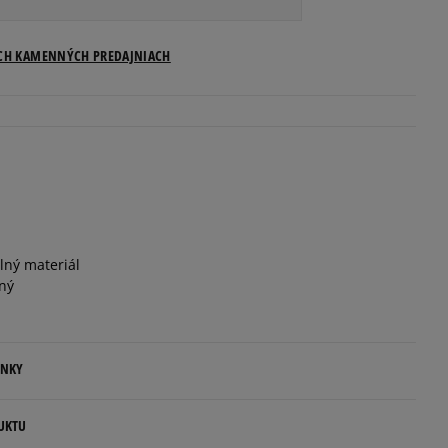
Veľkosti US
ICH KAMENNÝCH PREDAJNIACH
Informovať o dostupnosti
Informovať o dostupnosti
Informovať o dostupnosti
llný materiál
Informovať o dostupnosti
lný
Informovať o dostupnosti
ENKY
Informovať o dostupnosti
.
UKTU
Informovať o dostupnosti