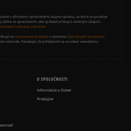
cúvané v dôvodoch oprávneného záujmu správcu, za ktoré sa považuje
j súhlas so spracúvaním, ako aj žiadať prístup k osobným údajom,
mienkach ochrany súkromia
nezľavnené produkty
špeciálnych produktov
zťahuje na
s výnimkou
,
vom obchode. Pamätajte, že prihlásením sa na odber newslettera
O SPOLOČNOSTI
Informácie o Sizeer
Predajne
nternet!