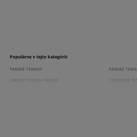
Populárne v tejto kategórii:
PANSKÉ TENISKY
PÁNSKE TENIS
JORDAN TENISKY PÁNSKÉ
CONVERSE TE
TENISKY PUMA PÁNSKE
PÁNSKE TENIS
Prezrite si populárne kolekcie pánskych tenisiek:
ADIDAS CAMPUS
ADIDAS GAZE
ADIDAS SUPERSTAR
AIR JORDAN