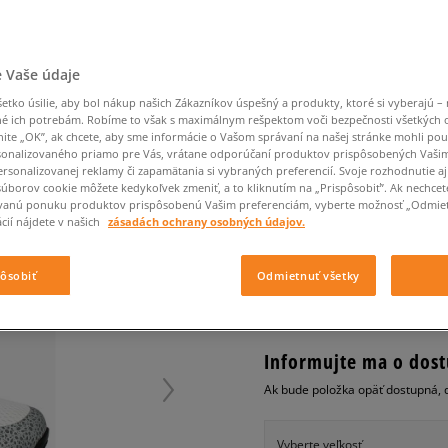
Converse Chuck Taylor
Havaianas
Starostlivosť o obuv
Confront
Champion
EMU Australia
Starostlivosť o obuv
Boxerky
All Star
Nike React
Dickies
Čiapky
Converse
Confront
Ellesse
Čiapky
Klobúky
Nike Air Max 90
Nike Air Force 1
Saucony
Šály a rukavice
Crocs
Converse
Fila
Rukavice
Starostlivosť o obuv
Nike Air Max DN8
 Vaše údaje
Clarks
Dr. Martens
DC
Jansport
Klobúky
Čiapky
NIKE AIR MAX 1 ULTR
Nike Air Force 1 LV8
tko úsilie, aby bol nákup našich Zákazníkov úspešný a produkty, ktoré si vyberajú – 
Eastpak
Dickies
Jordan
Rukavice
é ich potrebám. Robíme to však s maximálnym rešpektom voči bezpečnosti všetkých
Jordan 4
pánske, tenisky
Empire
Eastpak
Lacoste
nite „OK”, ak chcete, aby sme informácie o Vašom správaní na našej stránke mohli pou
New Balance 530
onalizovaného priamo pre Vás, vrátane odporúčaní produktov prispôsobených Vaši
0.0
(
0
)
rsonalizovanej reklamy či zapamätania si vybraných preferencií. Svoje rozhodnutie aj
New Balance 1906
súborov cookie môžete kedykoľvek zmeniť, a to kliknutím na „Prispôsobiť”. Ak nechcet
84,99
€
Puma Speedcat
vanú ponuku produktov prispôsobenú Vašim preferenciám, vyberte možnosť „Odmiet
cena s 
cií nájdete v našich
zásadách ochrany osobných údajov.
Puma Suede XL
Puma Palermo
+ 85 BODOV V
SIZEERCLU
pôsobiť
Odmietnuť všetky
Asics Gel-NYC Rugged
Informujte ma o dost
Ak bude položka opäť dostupná, 
Vyberte veľkosť