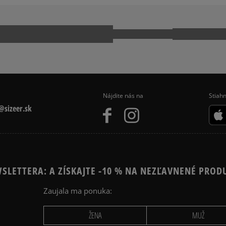
 740
NEW BALANCE 9060
E 1 LV8
NIKE AIR MAX 90
PUMA SUEDE
Nájdite nás na
Stiahn
sizeer.sk
SLETTERA: A ZÍSKAJTE -10 % NA NEZĽAVNENÉ PROD
Zaujala ma ponuka:
ŽENA
MUŽ