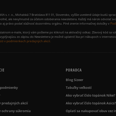
 r. o., Michalská 7 Bratislava 811 01, Slovensko, vyššie uvedené údaje budú spra
voľné, ale nevyhnutné za účelom odoberania newslettera. Každý má nárok odvolať svo
Pod
ako aj právo podať sťažnosť dozornému orgánu. Plné znenie informačnej doložky v
amostatnom e-maile, ktorý vám pošleme po kliknutí na aktivačný odkaz. Zľavový kód sa v
yplývajúcu zo zápisu do Newslettera je možné uplatniť iba pri nákupoch v interneto
ti v podmienkach predajných akcií.
CIE
PORADCA
Blog Sizeer
 podmienky
Tabuľky veľkostí
r
Ako vybrať číslo topánok Nike?
 predajných akcií
Ako vybrať číslo topánok Asics?
 ochrany súkromia
Oplatí sa nakupovať obuv cez i