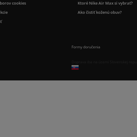
úborov cookies
Ktoré Nike Air Max si vybrať?
kcie
Ako čistiť koženú obuv?
ť
Formy doručenia
Doprava iba na území Slovenskej repu