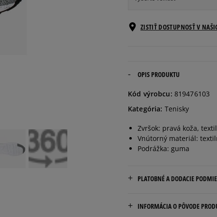
Veľkosti EU
ZISTIŤ DOSTUPNOSŤ V NAŠ
41
26 cm
42
26,5 cm
OPIS PRODUKTU
Kód výrobcu:
819476103
42,5
27 cm
Kategória:
Tenisky
Zvršok: pravá koža, texti
43
27,5 cm
Vnútorný materiál: texti
Podrážka: guma
44
28 cm
PLATOBNÉ A DODACIE PODMI
44,5
28,5 cm
Doručenie zadarmo od 80 €
INFORMÁCIA O PÔVODE PROD
45
29 cm