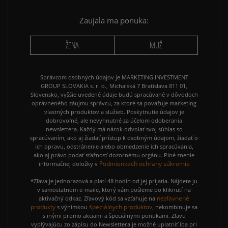
Zaujala ma ponuka:
ŽENA
MUŽ
Správcom osobných údajov je MARKETING INVESTMENT
GROUP SLOVAKIA s. r. o., Michalská 7 Bratislava 811 01,
Slovensko, vyššie uvedené údaje budú spracúvané v dôvodoch
oprávneného záujmu správcu, za ktoré sa považuje marketing
vlastných produktov a služieb. Poskytnutie údajov je
dobrovoľné, ale nevyhnutné za účelom odoberania
newslettera. Každý má nárok odvolať svoj súhlas so
spracúvaním, ako aj žiadať prístup k osobným údajom, žiadať o
ich opravu, odstránenie alebo obmedzenie ich spracúvania,
ako aj právo podať sťažnosť dozornému orgánu. Plné znenie
Podmienkach ochrany súkromia
informačnej doložky v
*Zľava je jednorazová a platí 48 hodín od jej prijatia. Nájdete ju
v samostatnom e-maile, ktorý vám pošleme po kliknutí na
nezľavnené
aktivačný odkaz. Zľavový kód sa vzťahuje na
produkty
špeciálnych produktov
s výnimkou
, nekombinuje sa
s inými promo akciami a špeciálnymi ponukami. Zľavu
vyplývajúcu zo zápisu do Newslettera je možné uplatniť iba pri