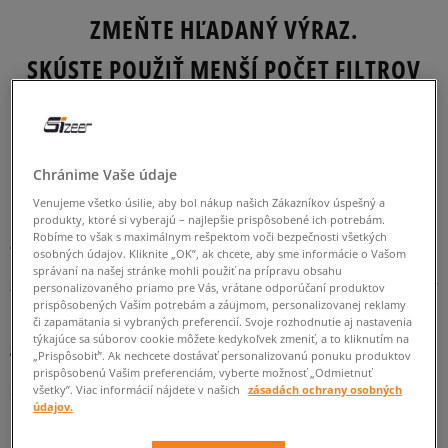
ZMEŇTE HĽADANÝ VÝRAZ.
SKÚSTE POUŽIŤ MENŠÍ POČET FILTROV
(ODSTRÁŇTE MENEJ DÔLEŽITÉ).
SPÄŤ
Chránime Vaše údaje
Venujeme všetko úsilie, aby bol nákup našich Zákazníkov úspešný a
produkty, ktoré si vyberajú – najlepšie prispôsobené ich potrebám.
Pokračovanie legendy - dámske tenisky Nike Air Force 1 Pixel
Robíme to však s maximálnym rešpektom voči bezpečnosti všetkých
osobných údajov. Kliknite „OK”, ak chcete, aby sme informácie o Vašom
Naším dnešným hrdinom je jeden z najnovších modelov od
správaní na našej stránke mohli použiť na prípravu obsahu
značky pochádzajúcej priamo zo štátu Oregon - tenisky Nike Air
personalizovaného priamo pre Vás, vrátane odporúčaní produktov
prispôsobených Vašim potrebám a záujmom, personalizovanej reklamy
Force 1 Pixel, ktoré hrdo reprezentujú jednu z najslávnejších
či zapamätania si vybraných preferencií. Svoje rozhodnutie aj nastavenia
línií aké boli kedy navrhnuté týmto americkým športovým
týkajúce sa súborov cookie môžete kedykoľvek zmeniť, a to kliknutím na
gigantom.
„Prispôsobiť”. Ak nechcete dostávať personalizovanú ponuku produktov
prispôsobenú Vašim preferenciám, vyberte možnosť „Odmietnuť
Skôr než vám však prezradíme pre aké prekvapivé riešenia sa
všetky”. Viac informácií nájdete v našich
zásadách ochrany osobných
údajov.
Nike rozhodla v tejto verzii kultovej sérii dovoľte, aby sme vám
priblížili históriu
Air Force 1
, vďaka ktorej určite pochopíte v čom