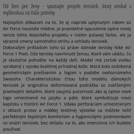
Od žien pre ženy - spoznajte projekt tenisiek, ktorý vznikal s
myšlienkou na Vaše potreby
Najlepším dôkazom na to, že aj napriek uplynutým rokom sú
Air Force neustále módne, je pravidelné vypustenie úplne novej
verzie tohto klasického projektu v nielen pútavej farbe, ale ja
výrazné zmeny samotného strihu a vzhľadu tenisiek.
Dokonalým príkladom toho sú práve dámske tenisky Nike Air
Force 1 Pixel, čiže tenisky navrhnuté ženou, ktoré vám ukážu, čo
je skutočne pohodlie na každý deň. Model má zvršok vcelku
vyrobený z vysoko kvalitnej prírodnej kože, ktorá bola ozdobená
geometrickým prešívaním a logom v podobe svetoznámeho
Swoosha. Charakteristickou črtou toho modelu dámskych
tenisiek je originálna deformovaná podrážka so zväčšenými
pixelovými detailmi, ktoré zaujmú pozornosť, ako aj úplne nové
logo umiestnené na jazyku a päte, ktoré symbolizuje novú
kapitolu v histórii Air Force 1. Vďaka perforáciám umiestneným
v oblasti prstov a mäkkej textilnej výstelke sa môžete tešiť
perfektným tepelným komfortom a hygienickými podmienkami
vo vnútri tenisiek, bez ohľadu na to, ako intenzívne ich budete
používať.