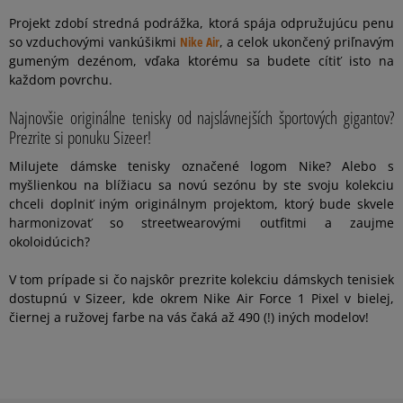
Projekt zdobí stredná podrážka, ktorá spája odpružujúcu penu
so vzduchovými vankúšikmi
Nike Air
, a celok ukončený priľnavým
gumeným dezénom, vďaka ktorému sa budete cítiť isto na
každom povrchu.
Najnovšie originálne tenisky od najslávnejších športových gigantov?
Prezrite si ponuku Sizeer!
Milujete dámske tenisky označené logom Nike? Alebo s
myšlienkou na blížiacu sa novú sezónu by ste svoju kolekciu
chceli doplniť iným originálnym projektom, ktorý bude skvele
harmonizovať so streetwearovými outfitmi a zaujme
okoloidúcich?
V tom prípade si čo najskôr prezrite kolekciu dámskych tenisiek
dostupnú v Sizeer, kde okrem Nike Air Force 1 Pixel v bielej,
čiernej a ružovej farbe na vás čaká až 490 (!) iných modelov!