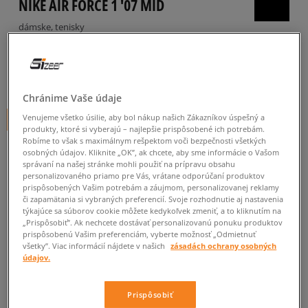
NIKE AIR FORCE 1 '07 MID
dámske, tenisky
5.0
(
49
)
64
€
cena s DPH
Chránime Vaše údaje
Venujeme všetko úsilie, aby bol nákup našich Zákazníkov úspešný a
+ 64 BODOV V
SIZEERCLUBE
produkty, ktoré si vyberajú – najlepšie prispôsobené ich potrebám.
Robíme to však s maximálnym rešpektom voči bezpečnosti všetkých
osobných údajov. Kliknite „OK”, ak chcete, aby sme informácie o Vašom
správaní na našej stránke mohli použiť na prípravu obsahu
personalizovaného priamo pre Vás, vrátane odporúčaní produktov
prispôsobených Vašim potrebám a záujmom, personalizovanej reklamy
či zapamätania si vybraných preferencií. Svoje rozhodnutie aj nastavenia
Informujte ma o dostupnosti
týkajúce sa súborov cookie môžete kedykoľvek zmeniť, a to kliknutím na
„Prispôsobiť”. Ak nechcete dostávať personalizovanú ponuku produktov
Ak bude položka opäť dostupná, dostanete od nás oznámenie.
prispôsobenú Vašim preferenciám, vyberte možnosť „Odmietnuť
všetky”. Viac informácií nájdete v našich
zásadách ochrany osobných
údajov.
Vyberte veľkosť
Prispôsobiť
Veľkosti EU
Veľkosti US
ZISTIŤ DOSTUPNOSŤ V NAŠICH KAMENNÝCH PREDAJNIACH