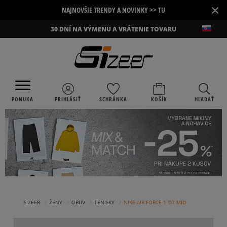
×
NAJNOVŠIE TRENDY A NOVINKY >> TU
30 DNÍ NA VÝMENU A VRÁTENIE TOVARU
PONUKA
PRIHLÁSIŤ
SCHRÁNKA
KOŠÍK
HĽADAŤ
›
›
›
›
SIZEER
ŽENY
OBUV
TENISKY
NIKE AIR FORCE 1 '07 MID