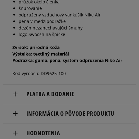
prúžok okolo členka
šnurovanie
40
25,5 cm
Informovať o dostupnosti
odpružený vzduchový vankúšik Nike Air
pena v medzipodrážke
dezén nezanechávajúci šmuhy
40,5
26 cm
Informovať o dostupnosti
logo Swoosh na špičke
Zvršok: prírodná koža
41
26,5 cm
Informovať o dostupnosti
Výstelka: textilný materiál
Podrážka: guma, pena, systém odpruženia Nike Air
42
27 cm
Informovať o dostupnosti
Kód výrobcu: DD9625-100
PLATBA A DODANIE
Doručenie zadarmo od 80 €.
INFORMÁCIA O PÔVODE PRODUKTU
Dodacia lehota: 2 až 6 pracovné dni.
Nike European Headquarters
Dostupné spôsoby doručenia:
HODNOTENIA
Colosseum