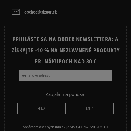
ADIDAS SUPERSTAR
ADIDAS TAEKWONDO
Vymazať
Hľadať
obchod@sizeer.sk
ADIDAS TOKYO
ADIDAS JAPAN
AIR JORDAN
CONVERSE CUCK TAYLOR ALL
PRIHLÁSTE SA NA ODBER NEWSLETTERA: A
STAR
ZÍSKAJTE -10 % NA NEZĽAVNENÉ PRODUKTY
JORDAN AIR 1
NEW BALANCE 530
NEW BALANCE 740
PRI NÁKUPOCH NAD 80 €
NEW BALANCE 9060
NIKE AIR FORCE 1
NIKE AIR FORCE 1 07
NIKE CORTEZ
NIKE DUNK
NIKE P-6000
NIKE SHOX
Zaujala ma ponuka:
PUMA SPEEDCAT
PUMA PALERMO
ŽENA
MUŽ
REEBOK CLUB C
VANS KNU SKOOL
Správcom osobných údajov je MARKETING INVESTMENT