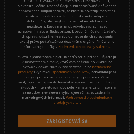
GROUP SLOVAKIA s. r. o., Michalská 7 Bratislava 811 01,
Slovensko, vyššie uvedené údaje budú spracúvané v dôvodoch
oprávneného záujmu správcu, za ktoré sa považuje marketing
vlastných produktov a služieb. Poskytnutie údajov je
dobrovoľné, ale nevyhnutné za účelom odoberania
newslettera. Každý má nárok odvolať svoj súhlas so
spracúvaním, ako aj žiadať prístup k osobným údajom, žiadať o
ich opravu, odstránenie alebo obmedzenie ich spracúvania,
ako aj právo podať sťažnosť dozornému orgánu. Plné znenie
Podmienkach ochrany súkromia
informačnej doložky v
*Zľava je jednorazová a platí 48 hodín od jej prijatia. Nájdete ju
v samostatnom e-maile, ktorý vám pošleme po kliknutí na
nezľavnené
aktivačný odkaz. Zľavový kód sa vzťahuje na
produkty
špeciálnych produktov
s výnimkou
, nekombinuje sa
s inými promo akciami a špeciálnymi ponukami. Zľavu
vyplývajúcu zo zápisu do Newslettera je možné uplatniť iba pri
nákupoch v internetovom obchode. Pamätajte, že prihlásením
sa na odber newslettera vyjadrujete súhlas so zasielaním
Podrobnosti v podmienkach
marketingových informácií.
predajných akcií.