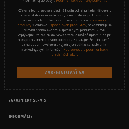
Podmienkach ochrany súkromia
informačnej doložky v
*Zľava je jednorazová a platí 48 hodín od jej prijatia. Nájdete ju
v samostatnom e-maile, ktorý vám pošleme po kliknutí na
nezľavnené
aktivačný odkaz. Zľavový kód sa vzťahuje na
produkty
špeciálnych produktov
s výnimkou
, nekombinuje sa
s inými promo akciami a špeciálnymi ponukami. Zľavu
vyplývajúcu zo zápisu do Newslettera je možné uplatniť iba pri
nákupoch v internetovom obchode. Pamätajte, že prihlásením
sa na odber newslettera vyjadrujete súhlas so zasielaním
Podrobnosti v podmienkach
marketingových informácií.
predajných akcií.
ZÁKAZNÍCKY SERVIS
INFORMÁCIE