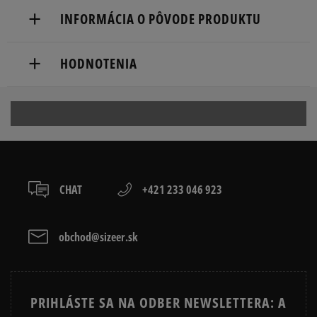
Doručenie zadarmo od 80 €.
INFORMÁCIA O PÔVODE PRODUKTU
Dodacia lehota: 2 až 6 pracovné dni.
NEW ERA CAP GMBH
Dostupné spôsoby doručenia:
HODNOTENIA
Lichtstr. 25
kuriér,
50825 Cologne, Germany
packeta (zásielkovňa - kamenná pobočka, výdejné
boxy: Z-BOX),
Produkt nemá žiadne recenzie
4922198256051
slovenská pošta - na adresu,
osobné prevzatie v predajni.
Dostupné spôsoby platby:
prevod,
CHAT
+421 233 046 923
kartou,
platba na dobierku.
obchod@sizeer.sk
PRIHLÁSTE SA NA ODBER NEWSLETTERA: A