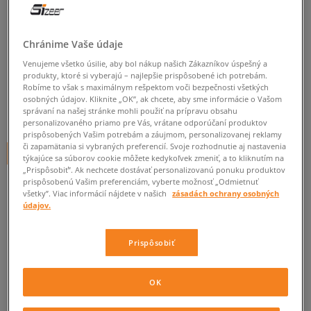
NEW ERA ČIAPKA LEAGUE
BASIC LOS ANGELES DODGERS
Chránime Vaše údaje
unisex, šiltovky
Venujeme všetko úsilie, aby bol nákup našich Zákazníkov úspešný a
produkty, ktoré si vyberajú – najlepšie prispôsobené ich potrebám.
0.0
(
0
)
Robíme to však s maximálnym rešpektom voči bezpečnosti všetkých
osobných údajov. Kliknite „OK”, ak chcete, aby sme informácie o Vašom
34,95
€
správaní na našej stránke mohli použiť na prípravu obsahu
cena s DPH
personalizovaného priamo pre Vás, vrátane odporúčaní produktov
prispôsobených Vašim potrebám a záujmom, personalizovanej reklamy
či zapamätania si vybraných preferencií. Svoje rozhodnutie aj nastavenia
+ 35 BODOV V
SIZEERCLUBE
týkajúce sa súborov cookie môžete kedykoľvek zmeniť, a to kliknutím na
„Prispôsobiť”. Ak nechcete dostávať personalizovanú ponuku produktov
prispôsobenú Vašim preferenciám, vyberte možnosť „Odmietnuť
všetky”. Viac informácií nájdete v našich
zásadách ochrany osobných
Informujte ma o dostupnosti
údajov.
Ak bude položka opäť dostupná, dostanete od nás oznámenie.
Prispôsobiť
Vyberte veľkosť
OK
ZISTIŤ DOSTUPNOSŤ V NAŠICH KAMENNÝCH PREDAJNIACH
Informovať o
6 7/8