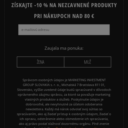
ZÍSKAJTE -10 % NA NEZĽAVNENÉ PRODUKTY
PRI NÁKUPOCH NAD 80 €
Zaujala ma ponuka:
ŽENA
MUŽ
Správcom osobných údajov je MARKETING INVESTMENT
GROUP SLOVAKIA s. r. o., Michalská 7 Bratislava 811 01,
Slovensko, vyššie uvedené údaje budú spracúvané v dôvodoch
oprávneného záujmu správcu, za ktoré sa považuje marketing
vlastných produktov a služieb. Poskytnutie údajov je
dobrovoľné, ale nevyhnutné za účelom odoberania
newslettera. Každý má nárok odvolať svoj súhlas so
spracúvaním, ako aj žiadať prístup k osobným údajom, žiadať o
ich opravu, odstránenie alebo obmedzenie ich spracúvania,
ako aj právo podať sťažnosť dozornému orgánu. Plné znenie