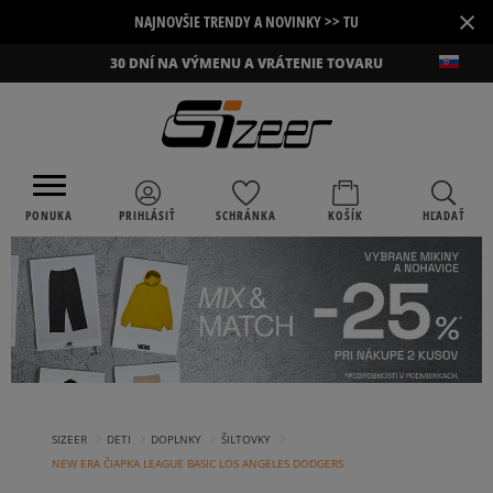
×
NAJNOVŠIE TRENDY A NOVINKY >> TU
30 DNÍ NA VÝMENU A VRÁTENIE TOVARU
PONUKA
PRIHLÁSIŤ
SCHRÁNKA
KOŠÍK
HĽADAŤ
›
›
›
›
SIZEER
DETI
DOPLNKY
ŠILTOVKY
NEW ERA ČIAPKA LEAGUE BASIC LOS ANGELES DODGERS