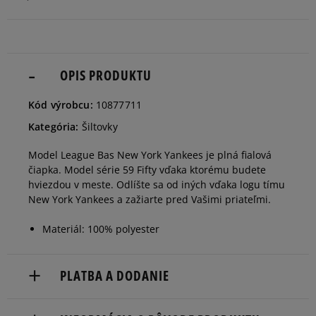
dostupnosti
Informovať o
7
dostupnosti
OPIS PRODUKTU
Informovať o
Kód výrobcu:
10877711
7 1/8
dostupnosti
Kategória:
Šiltovky
Informovať o
Model League Bas New York Yankees je plná fialová
7 1/4
dostupnosti
čiapka. Model série 59 Fifty vďaka ktorému budete
hviezdou v meste. Odlíšte sa od iných vďaka logu tímu
New York Yankees a zažiarte pred Vašimi priateľmi.
Informovať o
7 3/8
dostupnosti
Materiál: 100% polyester
Informovať o
7 1/2
dostupnosti
PLATBA A DODANIE
Doručenie zadarmo od 80 €.
Informovať o