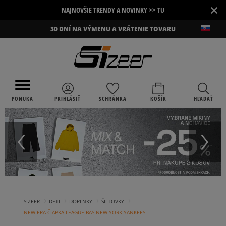
×
NAJNOVŠIE TRENDY A NOVINKY >> TU
30 DNÍ NA VÝMENU A VRÁTENIE TOVARU
PONUKA
PRIHLÁSIŤ
SCHRÁNKA
KOŠÍK
HĽADAŤ
›
›
›
›
SIZEER
DETI
DOPLNKY
ŠILTOVKY
NEW ERA ČIAPKA LEAGUE BAS NEW YORK YANKEES