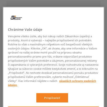
Chránime Vaše údaje
Venujeme všetko úsilie, aby bol nákup našich Zákazníkov úspešný a
produkty, ktoré si vyberajú – najlepšie prispôsobené ich potrebám.
Robíme to však s maximálnym rešpektom voči bezpečnosti všetkých
osobných údajov. Kliknite „OK”, ak chcete, aby sme informácie o Vašom
správaní na našej stránke mohli použiť na prípravu obsahu
personalizovaného priamo pre Vás, vrátane odporúčaní produktov
prispôsobených Vašim potrebám a záujmom, personalizovanej reklamy
či zapamätania si vybraných preferencií. Svoje rozhodnutie aj nastavenia
týkajúce sa súborov cookie môžete kedykoľvek zmeniť, a to kliknutím na
„Prispôsobiť”. Ak nechcete dostávať personalizovanú ponuku produktov
prispôsobenú Vašim preferenciám, vyberte možnosť „Odmietnuť
všetky”. Viac informácií nájdete v našich
zásadách ochrany osobných
údajov.
Prispôsobiť