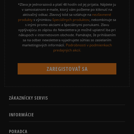
*Zľava je jednorazová a platí 48 hodín od jej prijatia. Nájdete ju
v samostatnom e-maile, ktorý vám pošleme po kliknutí na
nezľavnené
aktivačný odkaz. Zľavový kód sa vzťahuje na
produkty
špeciálnych produktov
s výnimkou
, nekombinuje sa
s inými promo akciami a špeciálnymi ponukami. Zľavu
vyplývajúcu zo zápisu do Newslettera je možné uplatniť iba pri
nákupoch v internetovom obchode. Pamätajte, že prihlásením
sa na odber newslettera vyjadrujete súhlas so zasielaním
Podrobnosti v podmienkach
marketingových informácií.
predajných akcií.
ZÁKAZNÍCKY SERVIS
INFORMÁCIE
PORADCA