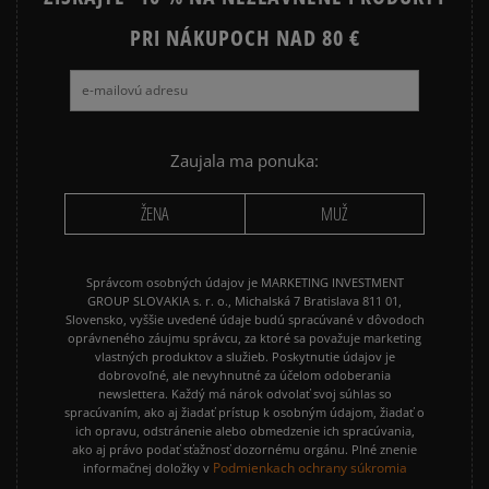
PRI NÁKUPOCH NAD 80 €
Zaujala ma ponuka:
ŽENA
MUŽ
Správcom osobných údajov je MARKETING INVESTMENT
GROUP SLOVAKIA s. r. o., Michalská 7 Bratislava 811 01,
Slovensko, vyššie uvedené údaje budú spracúvané v dôvodoch
oprávneného záujmu správcu, za ktoré sa považuje marketing
vlastných produktov a služieb. Poskytnutie údajov je
dobrovoľné, ale nevyhnutné za účelom odoberania
newslettera. Každý má nárok odvolať svoj súhlas so
spracúvaním, ako aj žiadať prístup k osobným údajom, žiadať o
ich opravu, odstránenie alebo obmedzenie ich spracúvania,
ako aj právo podať sťažnosť dozornému orgánu. Plné znenie
Podmienkach ochrany súkromia
informačnej doložky v