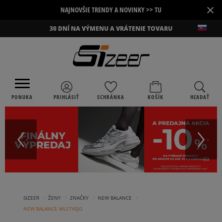
×
NAJNOVŠIE TRENDY A NOVINKY >> TU
30 DNÍ NA VÝMENU A VRÁTENIE TOVARU
PONUKA
PRIHLÁSIŤ
SCHRÁNKA
KOŠÍK
HĽADAŤ
›
›
›
›
SIZEER
ŽENY
ZNAČKY
NEW BALANCE
NEW BALANCE WL574SJG