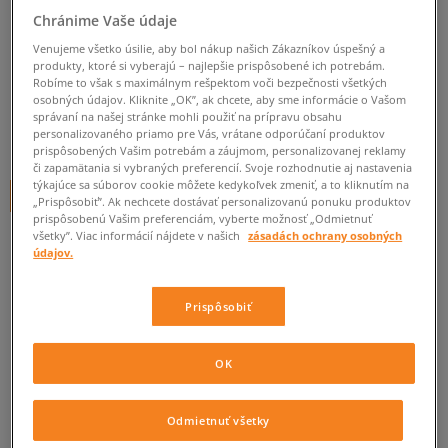
Chránime Vaše údaje
NEW BALANCE WL574SJG
Venujeme všetko úsilie, aby bol nákup našich Zákazníkov úspešný a
dámske, new balance
produkty, ktoré si vyberajú – najlepšie prispôsobené ich potrebám.
Robíme to však s maximálnym rešpektom voči bezpečnosti všetkých
0.0
(
0
)
osobných údajov. Kliknite „OK”, ak chcete, aby sme informácie o Vašom
správaní na našej stránke mohli použiť na prípravu obsahu
49,95
€
personalizovaného priamo pre Vás, vrátane odporúčaní produktov
cena s DPH
prispôsobených Vašim potrebám a záujmom, personalizovanej reklamy
či zapamätania si vybraných preferencií. Svoje rozhodnutie aj nastavenia
týkajúce sa súborov cookie môžete kedykoľvek zmeniť, a to kliknutím na
+ 50 BODOV V
SIZEERCLUBE
„Prispôsobiť”. Ak nechcete dostávať personalizovanú ponuku produktov
prispôsobenú Vašim preferenciám, vyberte možnosť „Odmietnuť
všetky”. Viac informácií nájdete v našich
zásadách ochrany osobných
údajov.
Informujte ma o dostupnosti
Ak bude položka opäť dostupná, dostanete od nás oznámenie.
Prispôsobiť
Vyberte veľkosť
OK
Veľkosti EU
Veľkosti US
ZISTIŤ DOSTUPNOSŤ V NAŠICH KAMENNÝCH PREDAJNIACH
Odmietnuť všetky