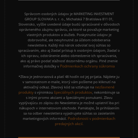
Správcom osobných údajov je MARKETING INVESTMENT
GROUP SLOVAKIA s. r. o., Michalská 7 Bratislava 811 01,
Slovensko, vyššie uvedené údaje budú spracúvané v dôvodoch
oprávneného záujmu správcu, za ktoré sa považuje marketing
vlastných produktov a služieb. Poskytnutie údajov je
dobrovoľné, ale nevyhnutné za účelom odoberania
newslettera. Každý má nárok odvolať svoj súhlas so
spracúvaním, ako aj žiadať prístup k osobným údajom, žiadať o
ich opravu, odstránenie alebo obmedzenie ich spracúvania,
ako aj právo podať sťažnosť dozornému orgánu. Plné znenie
Podmienkach ochrany súkromia
informačnej doložky v
*Zľava je jednorazová a platí 48 hodín od jej prijatia. Nájdete ju
v samostatnom e-maile, ktorý vám pošleme po kliknutí na
nezľavnené
aktivačný odkaz. Zľavový kód sa vzťahuje na
produkty
špeciálnych produktov
s výnimkou
, nekombinuje sa
s inými promo akciami a špeciálnymi ponukami. Zľavu
vyplývajúcu zo zápisu do Newslettera je možné uplatniť iba pri
nákupoch v internetovom obchode. Pamätajte, že prihlásením
sa na odber newslettera vyjadrujete súhlas so zasielaním
Podrobnosti v podmienkach
marketingových informácií.
predajných akcií.