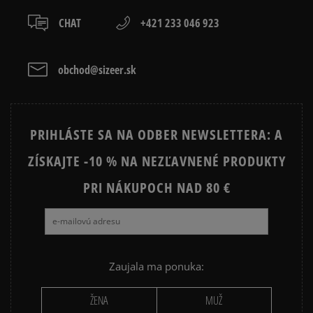
slovenská pošta - na adresu,
osobné prevzatie v predajni.
CHAT
+421 233 046 923
Dostupné spôsoby platby:
prevod,
kartou,
obchod@sizeer.sk
platba na dobierku.
PRIHLÁSTE SA NA ODBER NEWSLETTERA: A
ZÍSKAJTE -10 % NA NEZĽAVNENÉ PRODUKTY
PRI NÁKUPOCH NAD 80 €
Zaujala ma ponuka:
ŽENA
MUŽ