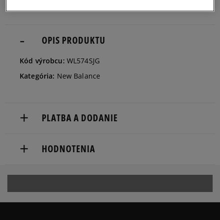
36
22,5 cm
Informovať o dostupnosti
OPIS PRODUKTU
Kód výrobcu:
WL574SJG
Kategória:
New Balance
PLATBA A DODANIE
Doručenie zadarmo od 80 €.
HODNOTENIA
Dodacia lehota: 2 až 6 pracovné dni.
Dostupné spôsoby doručenia:
Produkt nemá žiadne recenzie
kuriér,
packeta (zásielkovňa - kamenná pobočka, výdejné
boxy: Z-BOX),