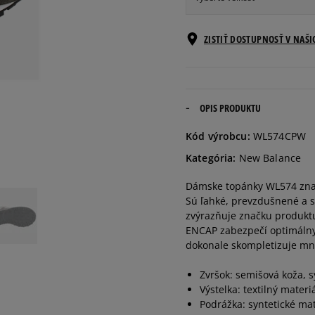
Veľkosti EU
ZISTIŤ DOSTUPNOSŤ V NAŠ
36
22,5 cm
36,5
23 cm
OPIS PRODUKTU
Kód výrobcu:
WL574CPW
37
23,5 cm
Kategória:
New Balance
Dámske topánky WL574 znač
37,5
24 cm
Sú ľahké, prevzdušnené a s
zvýrazňuje značku produktu
38
24,5 cm
ENCAP zabezpečí optimálny 
dokonale skompletizuje mno
39
25 cm
Zvršok: semišová koža, s
Výstelka: textilný materi
Podrážka: syntetické ma
40
25,5 cm