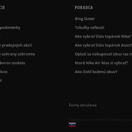
CIE
PORADCA
Blog Sizeer
 podmienky
Tabuľky veľkostí
r
Ako vybrať číslo topánok Nike?
 predajných akcií
Ako vybrať číslo topánok Asics?
 ochrany súkromia
Oplatí sa nakupovať obuv cez i
úborov cookies
Ktoré Nike Air Max si vybrať?
kcie
Ako čistiť koženú obuv?
ť
Formy doručenia
Doprava iba na území Slovenskej repu