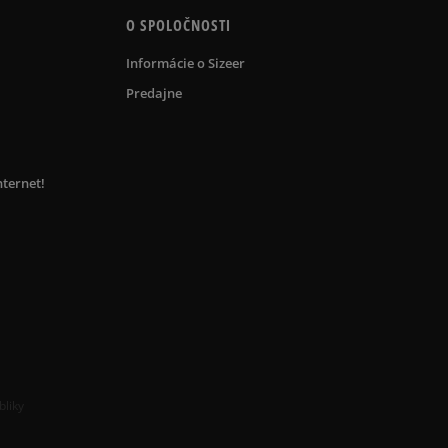
O SPOLOČNOSTI
Informácie o Sizeer
Predajne
nternet!
bliky