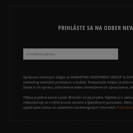
PRIHLÁSTE SA NA ODBER NEW
Správcom osobných údajov je MARKETING INVESTMENT GROUP SLOVAKIA s.
marketing vlastných produktov a služieb. Poskytnutie údajov je dobro
žiadať o ich opravu, odstránenie alebo obmedzenie ich spracúvania, 
*Zľava je jednorazová a platí 48 hodín od jej prijatia. Nájdete ju v s
nekombinuje sa s inými promo akciami a špeciálnymi ponukami. Zľavu v
Podrobnos
vyjadrujete súhlas so zasielaním marketingových informácií.