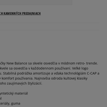
Veľkosti US
ICH KAMENNÝCH PREDAJNIACH
Informovať o dostupnosti
Informovať o dostupnosti
Informovať o dostupnosti
ky New Balance sa skvele osvedčia v módnom retro- trende.
Informovať o dostupnosti
kvele sa osvedčia v každodennom používaní. Veľké logo
. Stabilná podrážka amortizuje a vďaka technológiám C-CAP a
Informovať o dostupnosti
komfort používania. Najnovšia odroda kultovej klasiky
ho zaujímavých štylizácií.
Informovať o dostupnosti
yntetický materiál
ál
teriály, guma
Informovať o dostupnosti