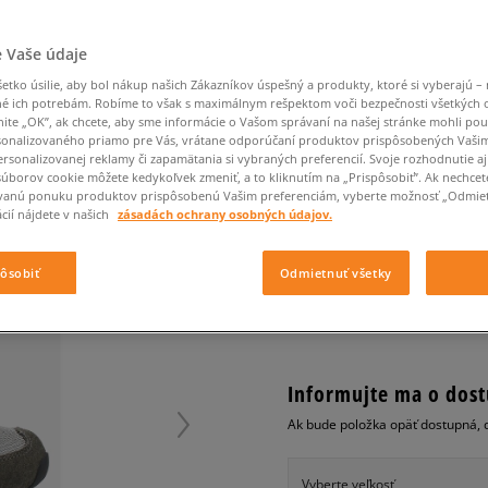
Converse Chuck Taylor
Havaianas
Starostlivosť o obuv
Confront
Champion
EMU Australia
Starostlivosť o obuv
Boxerky
All Star
Dickies
Čiapky
Converse
Confront
Ellesse
Čiapky
Klobúky
Nike Air Max 90
 Vaše údaje
Saucony
Šály a rukavice
Crocs
Converse
Fila
Rukavice
Starostlivosť o obuv
Nike Air Max DN8
tko úsilie, aby bol nákup našich Zákazníkov úspešný a produkty, ktoré si vyberajú – 
Clarks
Dr. Martens
DC
Jansport
Klobúky
Čiapky
NEW BALANCE WL57
é ich potrebám. Robíme to však s maximálnym rešpektom voči bezpečnosti všetkých
Nike Air Force 1 LV8
Eastpak
Dickies
Jordan
nite „OK”, ak chcete, aby sme informácie o Vašom správaní na našej stránke mohli pou
Rukavice
Jordan 4
dámske, new balance
onalizovaného priamo pre Vás, vrátane odporúčaní produktov prispôsobených Vaši
Empire
Eastpak
Lacoste
rsonalizovanej reklamy či zapamätania si vybraných preferencií. Svoje rozhodnutie aj
New Balance 530
0.0
(
0
)
súborov cookie môžete kedykoľvek zmeniť, a to kliknutím na „Prispôsobiť”. Ak nechcet
New Balance 1906
vanú ponuku produktov prispôsobenú Vašim preferenciám, vyberte možnosť „Odmiet
60
€
cií nájdete v našich
zásadách ochrany osobných údajov.
Puma Speedcat
cena s DPH
Puma Suede XL
pôsobiť
Odmietnuť všetky
Puma Palermo
+ 60 BODOV V
SIZEERCLU
Asics Gel-NYC Rugged
Informujte ma o dost
Ak bude položka opäť dostupná, 
Vyberte veľkosť