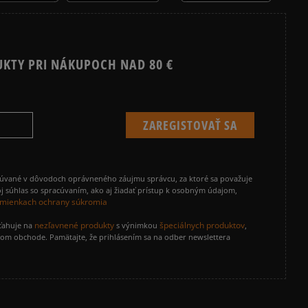
UKTY PRI NÁKUPOCH NAD 80 €
cúvané v dôvodoch oprávneného záujmu správcu, za ktoré sa považuje
j súhlas so spracúvaním, ako aj žiadať prístup k osobným údajom,
mienkach ochrany súkromia
nezľavnené produkty
špeciálnych produktov
zťahuje na
s výnimkou
,
vom obchode. Pamätajte, že prihlásením sa na odber newslettera