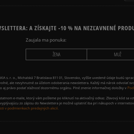
SLETTERA: A ZÍSKAJTE -10 % NA NEZĽAVNENÉ PROD
Zaujala ma ponuka:
ŽENA
MUŽ
 r. o., Michalská 7 Bratislava 811 01, Slovensko, vyššie uvedené údaje budú spra
voľné, ale nevyhnutné za účelom odoberania newslettera. Každý má nárok odvolať svo
Pod
ako aj právo podať sťažnosť dozornému orgánu. Plné znenie informačnej doložky v
amostatnom e-maile, ktorý vám pošleme po kliknutí na aktivačný odkaz. Zľavový kód sa v
yplývajúcu zo zápisu do Newslettera je možné uplatniť iba pri nákupoch v interneto
ti v podmienkach predajných akcií.