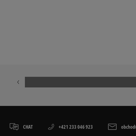
CHAT
+421 233 046 923
obchod@