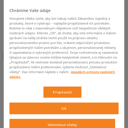
NEW BALANCE M576ENP
Chránime Vaše údaje
pánske, new balance
Venujeme všetko úsilie, aby bol nákup našich Zákazníkov úspešný a
produkty, ktoré si vyberajú – najlepšie prispôsobené ich potrebám.
0.0
Robíme to však s maximálnym rešpektom voči bezpečnosti všetkých
(
0
)
osobných údajov. Kliknite „OK”, ak chcete, aby sme informácie o Vašom
správaní na našej stránke mohli použiť na prípravu obsahu
134,95
€
cena s DPH
personalizovaného priamo pre Vás, vrátane odporúčaní produktov
prispôsobených Vašim potrebám a záujmom, personalizovanej reklamy
či zapamätania si vybraných preferencií. Svoje rozhodnutie aj nastavenia
+ 135 BODOV V
SIZEERCLUBE
týkajúce sa súborov cookie môžete kedykoľvek zmeniť, a to kliknutím na
„Prispôsobiť”. Ak nechcete dostávať personalizovanú ponuku produktov
prispôsobenú Vašim preferenciám, vyberte možnosť „Odmietnuť
všetky”. Viac informácií nájdete v našich
zásadách ochrany osobných
údajov.
Informujte ma o dostupnosti
Ak bude položka opäť dostupná, dostanete od nás oznámenie.
Prispôsobiť
Vyberte veľkosť
OK
Veľkosti EU
Veľkosti US
ZISTIŤ DOSTUPNOSŤ V NAŠICH KAMENNÝCH PREDAJNIACH
Odmietnuť všetky