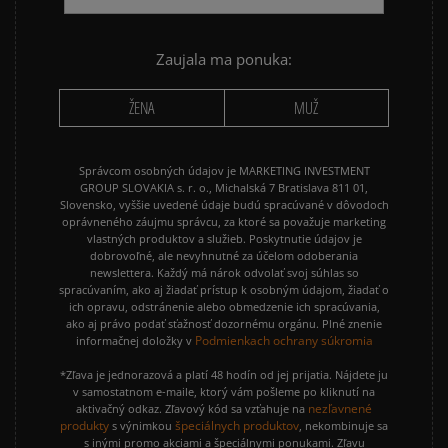
Zaujala ma ponuka:
ŽENA
MUŽ
Správcom osobných údajov je MARKETING INVESTMENT
GROUP SLOVAKIA s. r. o., Michalská 7 Bratislava 811 01,
Slovensko, vyššie uvedené údaje budú spracúvané v dôvodoch
oprávneného záujmu správcu, za ktoré sa považuje marketing
vlastných produktov a služieb. Poskytnutie údajov je
dobrovoľné, ale nevyhnutné za účelom odoberania
newslettera. Každý má nárok odvolať svoj súhlas so
spracúvaním, ako aj žiadať prístup k osobným údajom, žiadať o
ich opravu, odstránenie alebo obmedzenie ich spracúvania,
ako aj právo podať sťažnosť dozornému orgánu. Plné znenie
Podmienkach ochrany súkromia
informačnej doložky v
*Zľava je jednorazová a platí 48 hodín od jej prijatia. Nájdete ju
v samostatnom e-maile, ktorý vám pošleme po kliknutí na
nezľavnené
aktivačný odkaz. Zľavový kód sa vzťahuje na
produkty
špeciálnych produktov
s výnimkou
, nekombinuje sa
s inými promo akciami a špeciálnymi ponukami. Zľavu