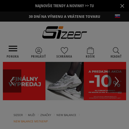
×
NAJNOVŠIE TRENDY A NOVINKY >> TU
30 DNÍ NA VÝMENU A VRÁTENIE TOVARU
PONUKA
PRIHLÁSIŤ
SCHRÁNKA
KOŠÍK
HĽADAŤ
›
›
›
›
SIZEER
MUŽI
ZNAČKY
NEW BALANCE
NEW BALANCE M576ENP