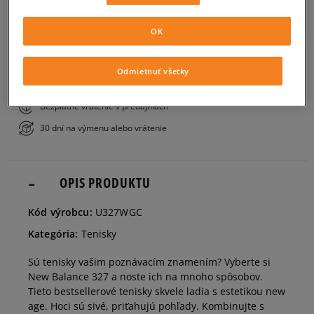
PRIDAŤ DO KOŠÍKA
41,5
26 cm
Informovať o dostupnosti
OK
ZISTIŤ DOSTUPNOSŤ V NAŠICH KAMENNÝCH PREDAJNIACH
Odmietnuť všetky
42
26,5 cm
Informovať o dostupnosti
Bezplatné doručenie nad 80 €
Bezplatné vrátenie v predajniach
42,5
27 cm
Informovať o dostupnosti
30 dní na výmenu alebo vrátenie
43
27,5 cm
Informovať o dostupnosti
OPIS PRODUKTU
44
28 cm
Informovať o dostupnosti
Kód výrobcu:
U327WGC
Kategória:
Tenisky
44,5
28,5 cm
Informovať o dostupnosti
Sú tenisky vašim poznávacím znamením? Vyberte si
New Balance 327 a noste ich na mnoho spôsobov.
45
29 cm
Tieto bestsellerové tenisky skvele ladia s estetikou new
age. Hoci sú sivé, priťahujú pohľady. Kombinujte s