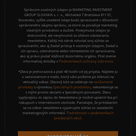
Správcom osobných údajov je MARKETING INVESTMENT
GROUP SLOVAKIA s. r. o., Michalská 7 Bratislava 811 01,
Slovensko, vyššie uvedené údaje budú spracúvané v dôvodoch
oprávneného záujmu správcu, za ktoré sa považuje marketing
vlastných produktov a služieb. Poskytnutie údajov je
dobrovoľné, ale nevyhnutné za účelom odoberania
newslettera. Každý má nárok odvolať svoj súhlas so
spracúvaním, ako aj žiadať prístup k osobným údajom, žiadať o
ich opravu, odstránenie alebo obmedzenie ich spracúvania,
ako aj právo podať sťažnosť dozornému orgánu. Plné znenie
Podmienkach ochrany súkromia
informačnej doložky v
*Zľava je jednorazová a platí 48 hodín od jej prijatia. Nájdete ju
v samostatnom e-maile, ktorý vám pošleme po kliknutí na
nezľavnené
aktivačný odkaz. Zľavový kód sa vzťahuje na
produkty
špeciálnych produktov
s výnimkou
, nekombinuje sa
s inými promo akciami a špeciálnymi ponukami. Zľavu
vyplývajúcu zo zápisu do Newslettera je možné uplatniť iba pri
nákupoch v internetovom obchode. Pamätajte, že prihlásením
sa na odber newslettera vyjadrujete súhlas so zasielaním
Podrobnosti v podmienkach
marketingových informácií.
predajných akcií.