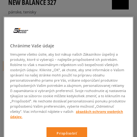
NEW BALANCE 327
pánske, tenisky
5.0
(
18
)
89
€
cena s DPH
Chránime Vaše údaje
92,65
€
-4%
(najnižšia cena za posledných 30 dní pred zľavou)
Venujeme všetko úsilie, aby bol nákup našich Zákazníkov úspešný a
170
€
-48%
(počiatočná cena)
produkty, ktoré si vyberajú – najlepšie prispôsobené ich potrebám.
Robíme to však s maximálnym rešpektom voči bezpečnosti všetkých
+ 89 BODOV V
SIZEERCLUBE
osobných údajov. Kliknite „OK”, ak chcete, aby sme informácie o Vašom
správaní na našej stránke mohli použiť na prípravu obsahu
FARBA
SIVÁ
personalizovaného priamo pre Vás, vrátane odporúčaní produktov
prispôsobených Vašim potrebám a záujmom, personalizovanej reklamy
či zapamätania si vybraných preferencií. Svoje rozhodnutie aj nastavenia
týkajúce sa súborov cookie môžete kedykoľvek zmeniť, a to kliknutím na
„Prispôsobiť”. Ak nechcete dostávať personalizovanú ponuku produktov
prispôsobenú Vašim preferenciám, vyberte možnosť „Odmietnuť
všetky”. Viac informácií nájdete v našich
zásadách ochrany osobných
údajov.
Vyberte veľkosť
Veľkosti EU
Veľkosti US
Prispôsobiť