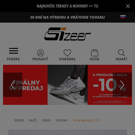
×
NAJNOVŠIE TRENDY A NOVINKY >> TU
30 DNÍ NA VÝMENU A VRÁTENIE TOVARU
PONUKA
PRIHLÁSIŤ
SCHRÁNKA
KOŠÍK
HĽADAŤ
›
›
›
›
SIZEER
MUŽI
OBUV
TENISKY
NEW BALANCE 327