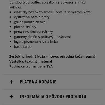
bundou typu puffer, so sakom a dokonca aj maxi
46,5
30 cm
Informovať o dostupnosti
sukňou.
elastický zvršok zo zmesi lícovej a semišovej kože
vystužená päta a prsty
golier poniže členka
ploché šnúrky
pena EVA tlmiaca nárazy
gumený dezén s priľnavými zárezmi
logo s písmenom N na boku
basic farba
Zvršok: prírodná koža – lícová, prírodná koža - semiš
Výstelka: textilný materiál
Podrážka: guma, pena EVA
PLATBA A DODANIE
Doručenie zadarmo od 80 €.
INFORMÁCIA O PÔVODE PRODUKTU
Dodacia lehota: 2 až 6 pracovné dni.