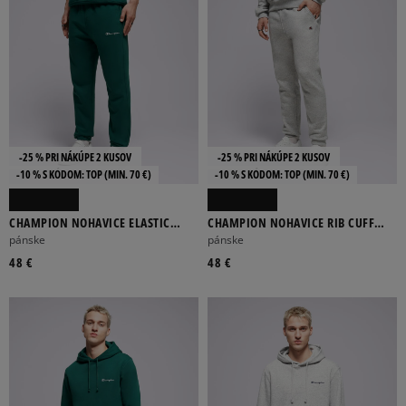
-25 % PRI NÁKÚPE 2 KUSOV
-25 % PRI NÁKÚPE 2 KUSOV
-10 % S KÓDOM: TOP (MIN. 70 €)
-10 % S KÓDOM: TOP (MIN. 70 €)
CHAMPION NOHAVICE ELASTIC
CHAMPION NOHAVICE RIB CUFF
CUFF PANTS
PANTS
pánske
pánske
48 €
48 €