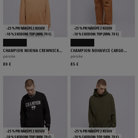
-25 % PRI NÁKÚPE 2 KUSOV
-25 % PRI NÁKÚPE 2 KUSOV
-10 % S KÓDOM: TOP (MIN. 70 €)
-10 % S KÓDOM: TOP (MIN. 70 €)
CHAMPION MIKINA CREWNECK
CHAMPION NOHAVICE CARGO
SWEATSHIRT
PANTS
pánske
pánske
80 €
85 €
-25 % PRI NÁKÚPE 2 KUSOV
-25 % PRI NÁKÚPE 2 KUSOV
-10 % S KÓDOM: TOP (MIN. 70 €)
-10 % S KÓDOM: TOP (MIN. 70 €)