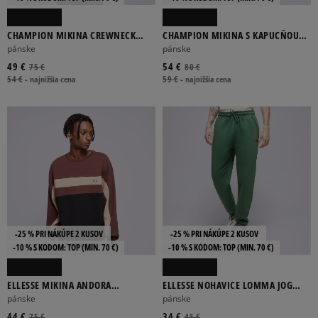
CHAMPION MIKINA CREWNECK
CHAMPION MIKINA S KAPUCŇOU
SWEATSHIRT
HOODED SWEATSHIRT
pánske
pánske
49 €
54 €
75 €
80 €
54 €
-
najnižšia cena
59 €
-
najnižšia cena
-25 % PRI NÁKÚPE 2 KUSOV
-25 % PRI NÁKÚPE 2 KUSOV
-10 % S KÓDOM: TOP (MIN. 70 €)
-10 % S KÓDOM: TOP (MIN. 70 €)
ELLESSE MIKINA ANDORA
ELLESSE NOHAVICE LOMMA JOG
SWEATSHIRT BRWN/BLK
PANT GREEN
pánske
pánske
44 €
34 €
75 €
45 €