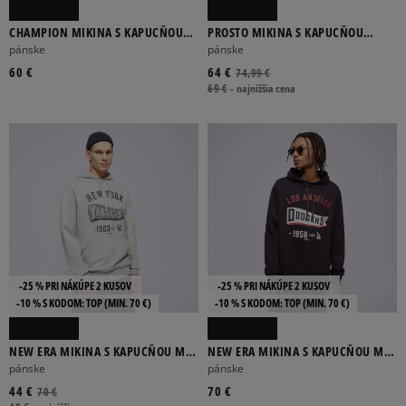
CHAMPION MIKINA S KAPUCŇOU
PROSTO MIKINA S KAPUCŇOU
HOODED SWEATSHIRT
HOODIE BOX 2.0
pánske
pánske
60 €
64 €
74,99 €
69 €
-
najnižšia cena
-25 % PRI NÁKÚPE 2 KUSOV
-25 % PRI NÁKÚPE 2 KUSOV
-10 % S KÓDOM: TOP (MIN. 70 €)
-10 % S KÓDOM: TOP (MIN. 70 €)
NEW ERA MIKINA S KAPUCŇOU MLB
NEW ERA MIKINA S KAPUCŇOU MLB
PENNANT NYY NEW YORK YANKEES
PENNANT LA DODGERS LOS
pánske
pánske
ANGELES
44 €
70 €
70 €