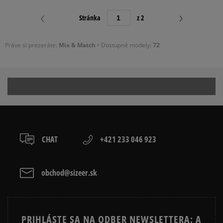
Stránka
z 2
Práve si prezeráte:
Mix & Match
• Dostupné modely:
72
CHAT
+421 233 046 923
obchod@sizeer.sk
PRIHLÁSTE SA NA ODBER NEWSLETTERA: A