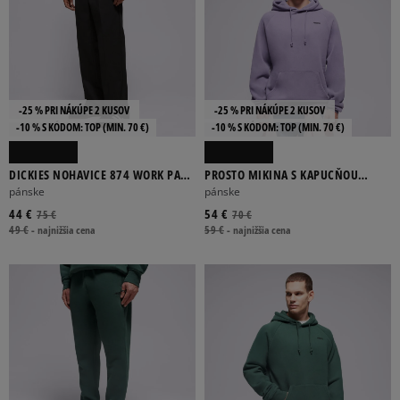
-25 % PRI NÁKÚPE 2 KUSOV
-25 % PRI NÁKÚPE 2 KUSOV
-10 % S KÓDOM: TOP (MIN. 70 €)
-10 % S KÓDOM: TOP (MIN. 70 €)
DICKIES NOHAVICE 874 WORK PANT
PROSTO MIKINA S KAPUCŇOU
REC
HOODIE SKIZZLE WASHED LAVENDER
pánske
pánske
44 €
54 €
75 €
70 €
49 €
-
najnižšia cena
59 €
-
najnižšia cena