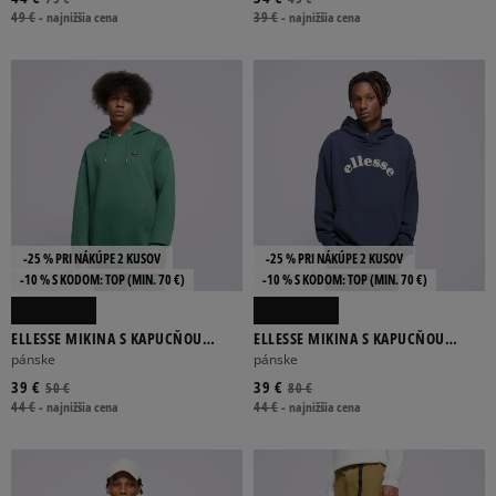
49 €
-
najnižšia cena
39 €
-
najnižšia cena
-25 % PRI NÁKÚPE 2 KUSOV
-25 % PRI NÁKÚPE 2 KUSOV
-10 % S KÓDOM: TOP (MIN. 70 €)
-10 % S KÓDOM: TOP (MIN. 70 €)
ELLESSE MIKINA S KAPUCŇOU
ELLESSE MIKINA S KAPUCŇOU
VARON OH HOODY GREEN
ARLIONA OH HOODY NAVY
pánske
pánske
39 €
39 €
50 €
80 €
44 €
-
najnižšia cena
44 €
-
najnižšia cena