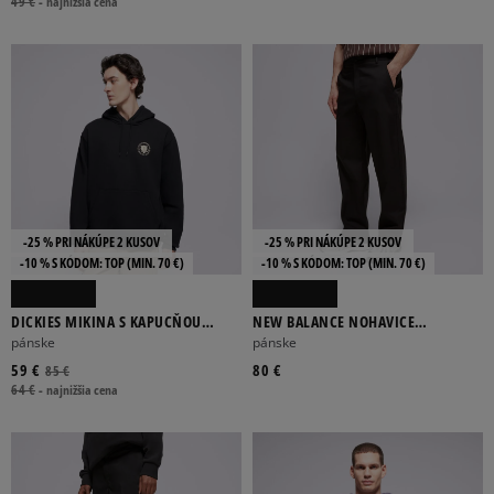
49 €
-
najnižšia cena
-25 % PRI NÁKÚPE 2 KUSOV
-25 % PRI NÁKÚPE 2 KUSOV
-10 % S KÓDOM: TOP (MIN. 70 €)
-10 % S KÓDOM: TOP (MIN. 70 €)
DICKIES MIKINA S KAPUCŇOU
NEW BALANCE NOHAVICE
WRENCH HOODIE
ATHLETICS STANDARD PANT 30"
pánske
pánske
59 €
80 €
85 €
64 €
-
najnižšia cena