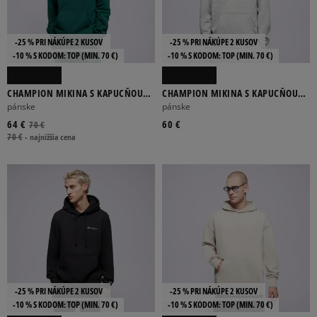
-25 % PRI NÁKÚPE 2 KUSOV
-25 % PRI NÁKÚPE 2 KUSOV
-10 % S KÓDOM: TOP (MIN. 70 €)
-10 % S KÓDOM: TOP (MIN. 70 €)
CHAMPION MIKINA S KAPUCŇOU
CHAMPION MIKINA S KAPUCŇOU
HOODED SWEATSHIRT
HOODED SWEATSHIRT
pánske
pánske
64 €
60 €
70 €
70 €
-
najnižšia cena
-25 % PRI NÁKÚPE 2 KUSOV
-25 % PRI NÁKÚPE 2 KUSOV
-10 % S KÓDOM: TOP (MIN. 70 €)
-10 % S KÓDOM: TOP (MIN. 70 €)