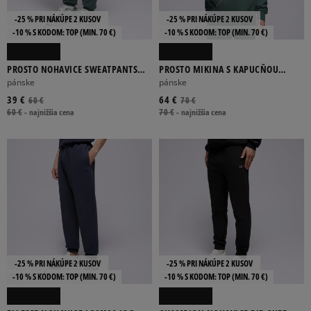
-25 % PRI NÁKÚPE 2 KUSOV
-25 % PRI NÁKÚPE 2 KUSOV
-10 % S KÓDOM: TOP (MIN. 70 €)
-10 % S KÓDOM: TOP (MIN. 70 €)
PROSTO NOHAVICE SWEATPANTS
PROSTO MIKINA S KAPUCŇOU
DARN WASHED GREEN
HOODIE SKIZZLE WASHED GREEN
pánske
pánske
39 €
64 €
60 €
70 €
60 €
-
najnižšia cena
70 €
-
najnižšia cena
-25 % PRI NÁKÚPE 2 KUSOV
-25 % PRI NÁKÚPE 2 KUSOV
-10 % S KÓDOM: TOP (MIN. 70 €)
-10 % S KÓDOM: TOP (MIN. 70 €)