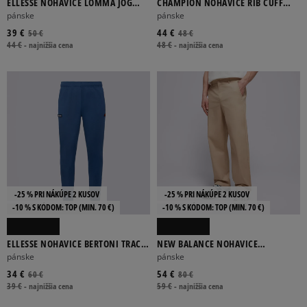
ELLESSE NOHAVICE LOMMA JOG
CHAMPION NOHAVICE RIB CUFF
PANT NAVY MN
PANTS
pánske
pánske
39 €
44 €
50 €
48 €
44 €
-
najnižšia cena
48 €
-
najnižšia cena
-25 % PRI NÁKÚPE 2 KUSOV
-25 % PRI NÁKÚPE 2 KUSOV
-10 % S KÓDOM: TOP (MIN. 70 €)
-10 % S KÓDOM: TOP (MIN. 70 €)
ELLESSE NOHAVICE BERTONI TRACK
NEW BALANCE NOHAVICE
PANT NAVY
ATHLETICS STANDARD PANT 30"
pánske
pánske
34 €
54 €
60 €
80 €
39 €
-
najnižšia cena
59 €
-
najnižšia cena