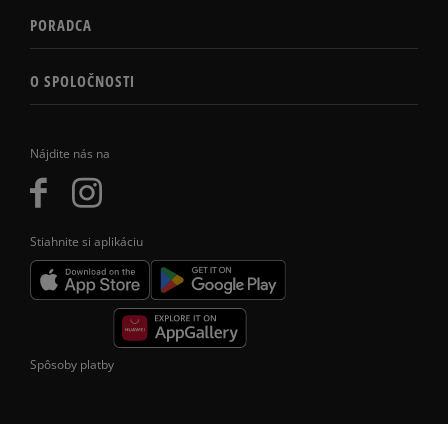
PORADCA
O SPOLOČNOSTI
Nájdite nás na
Stiahnite si aplikáciu
Spôsoby platby
Formy doručenia