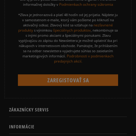
Podmienkach ochrany súkromia
informačnej doložky v
*Zľava je jednorazová a platí 48 hodín od jej prijatia. Nájdete ju
v samostatnom e-maile, ktorý vám pošleme po kliknutí na
nezľavnené
aktivačný odkaz. Zľavový kód sa vzťahuje na
produkty
špeciálnych produktov
s výnimkou
, nekombinuje sa
s inými promo akciami a špeciálnymi ponukami. Zľavu
vyplývajúcu zo zápisu do Newslettera je možné uplatniť iba pri
nákupoch v internetovom obchode. Pamätajte, že prihlásením
sa na odber newslettera vyjadrujete súhlas so zasielaním
Podrobnosti v podmienkach
marketingových informácií.
predajných akcií.
ZÁKAZNÍCKY SERVIS
INFORMÁCIE