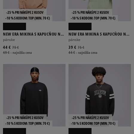
-25 % PRI NÁKÚPE 2 KUSOV
-25 % PRI NÁKÚPE 2 KUSOV
-10 % S KÓDOM: TOP (MIN. 70 €)
-10 % S KÓDOM: TOP (MIN. 70 €)
NEW ERA MIKINA S KAPUCŇOU NE
NEW ERA MIKINA S KAPUCŇOU NE
WASHED OVERSIZED NONE
WASHED OVERSIZED NONE
pánske
pánske
44 €
39 €
75 €
75 €
49 €
-
najnižšia cena
44 €
-
najnižšia cena
-25 % PRI NÁKÚPE 2 KUSOV
-25 % PRI NÁKÚPE 2 KUSOV
-10 % S KÓDOM: TOP (MIN. 70 €)
-10 % S KÓDOM: TOP (MIN. 70 €)