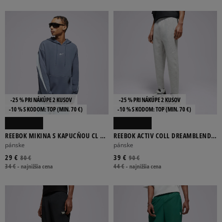
-25 % PRI NÁKÚPE 2 KUSOV
-25 % PRI NÁKÚPE 2 KUSOV
-10 % S KÓDOM: TOP (MIN. 70 €)
-10 % S KÓDOM: TOP (MIN. 70 €)
REEBOK MIKINA S KAPUCŇOU CL BV
REEBOK ACTIV COLL DREAMBLEND
HOODIE
PANT
pánske
pánske
29 €
39 €
80 €
90 €
34 €
-
najnižšia cena
44 €
-
najnižšia cena