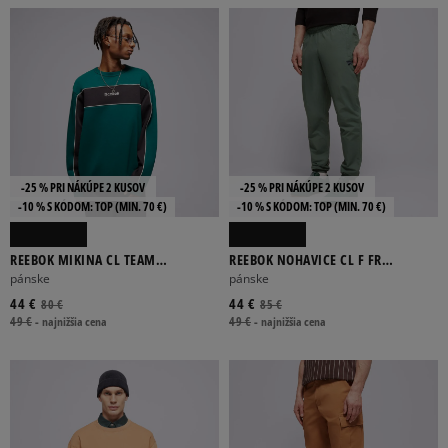
-25 % PRI NÁKÚPE 2 KUSOV
-25 % PRI NÁKÚPE 2 KUSOV
-10 % S KÓDOM: TOP (MIN. 70 €)
-10 % S KÓDOM: TOP (MIN. 70 €)
REEBOK MIKINA CL TEAM
REEBOK NOHAVICE CL F FR
TRADITION CREW
TRACKPANT
pánske
pánske
44 €
44 €
80 €
85 €
49 €
-
najnižšia cena
49 €
-
najnižšia cena