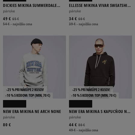
DICKIES MIKINA SUMMERDALE
ELLESSE MIKINA VIVAR SWEATSHIRT
SWEATSHIRT
WSHD BLK
pánske
pánske
49 €
34 €
65 €
60 €
54 €
-
najnižšia cena
39 €
-
najnižšia cena
-25 % PRI NÁKÚPE 2 KUSOV
-25 % PRI NÁKÚPE 2 KUSOV
-10 % S KÓDOM: TOP (MIN. 70 €)
-10 % S KÓDOM: TOP (MIN. 70 €)
NEW ERA MIKINA NE ARCH NONE
NEW ERA MIKINA S KAPUCŇOU NE
SCRIPT LOGO NONE
pánske
pánske
80 €
44 €
80 €
49 €
-
najnižšia cena