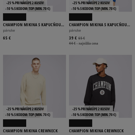
-25 % PRI NÁKÚPE 2 KUSOV
-25 % PRI NÁKÚPE 2 KUSOV
-10 % S KÓDOM: TOP (MIN. 70 €)
-10 % S KÓDOM: TOP (MIN. 70 €)
CHAMPION MIKINA S KAPUCŇOU
CHAMPION MIKINA S KAPUCŇOU
HOODED SWEATSHIRT
HOODED SWEATSHIRT
pánske
pánske
65 €
39 €
65 €
44 €
-
najnižšia cena
-25 % PRI NÁKÚPE 2 KUSOV
-25 % PRI NÁKÚPE 2 KUSOV
-10 % S KÓDOM: TOP (MIN. 70 €)
-10 % S KÓDOM: TOP (MIN. 70 €)
CHAMPION MIKINA CREWNECK
CHAMPION MIKINA CREWNECK