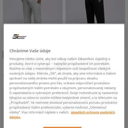
-25 % PRI NÁKÚPE 2 KUSOV
-25 % PRI NÁKÚPE 2 KUSOV
-10 % S KÓDOM: TOP (MIN. 70 €)
-10 % S KÓDOM: TOP (MIN. 70 €)
Chránime Vaše údaje
Venujeme všetko úsilie, aby bol nákup našich Zákazníkov úspešný a
REEBOK NOHAVICE ANDRE SMALL
REEBOK NOHAVICE ANDRE SMALL
produkty, ktoré si vyberajú – najlepšie prispôsobené ich potrebám.
LOGO CUFFED
LOGO CUFFED
pánske
pánske
Robíme to však s maximálnym rešpektom voči bezpečnosti všetkých
osobných údajov. Kliknite „OK”, ak chcete, aby sme informácie o Vašom
45 €
39 €
55 €
správaní na našej stránke mohli použiť na prípravu obsahu
44 €
-
najnižšia cena
personalizovaného priamo pre Vás, vrátane odporúčaní produktov
prispôsobených Vašim potrebám a záujmom, personalizovanej reklamy
či zapamätania si vybraných preferencií. Svoje rozhodnutie aj nastavenia
týkajúce sa súborov cookie môžete kedykoľvek zmeniť, a to kliknutím na
„Prispôsobiť”. Ak nechcete dostávať personalizovanú ponuku produktov
prispôsobenú Vašim preferenciám, vyberte možnosť „Odmietnuť
všetky”. Viac informácií nájdete v našich
zásadách ochrany osobných
údajov.