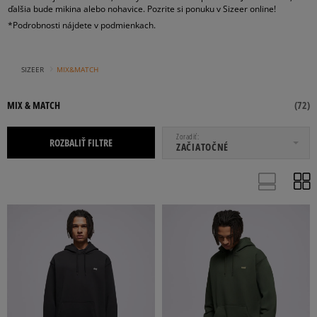
ďalšia bude mikina alebo nohavice. Pozrite si ponuku v Sizeer online!
*Podrobnosti nájdete v podmienkach.
›
SIZEER
MIX&MATCH
MIX & MATCH
(
72
)
OD
DO
Zoradiť
ROZBALIŤ FILTRE
ZAČIATOČNÉ
CONFRONT
DICKIES
ELLESSE
CHAMPION
NEW BALANCE
Viac