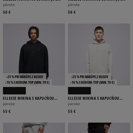
PANT BLK MN
PANT LGREY MRL
pánske
pánske
BÉŽOVÁ
ČIERNA
HNEDÁ
KHAKI
LAWENDOWY
50 €
50 €
Viac
FILTROVAŤ PRODUKTY
ODSTRÁNIŤ VYBRANÉ
-25 % PRI NÁKÚPE 2 KUSOV
-25 % PRI NÁKÚPE 2 KUSOV
-10 % S KÓDOM: TOP (MIN. 70 €)
-10 % S KÓDOM: TOP (MIN. 70 €)
ELLESSE MIKINA S KAPUCŇOU
ELLESSE MIKINA S KAPUCŇOU
VARON OH HOODY BLK MN
VARON OH HOODY LGREY MRL
pánske
pánske
55 €
55 €