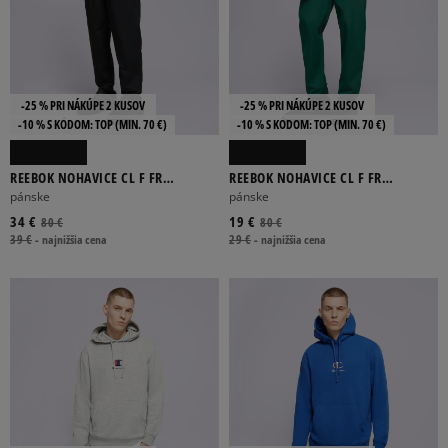
-25 % PRI NÁKÚPE 2 KUSOV
-25 % PRI NÁKÚPE 2 KUSOV
-10 % S KÓDOM: TOP (MIN. 70 €)
-10 % S KÓDOM: TOP (MIN. 70 €)
REEBOK NOHAVICE CL F FR
REEBOK NOHAVICE CL F FR
TRACKPANT
TRACKPANT
pánske
pánske
34 €
19 €
80 €
80 €
39 €
-
najnižšia cena
29 €
-
najnižšia cena