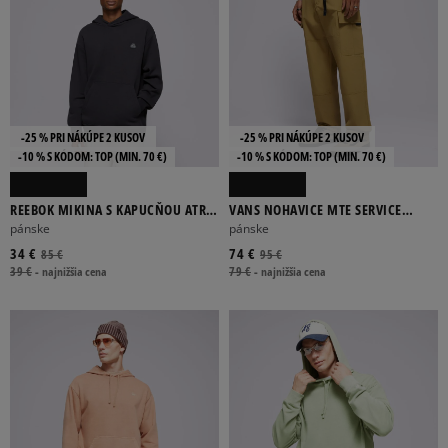
-25 % PRI NÁKÚPE 2 KUSOV
-25 % PRI NÁKÚPE 2 KUSOV
-10 % S KÓDOM: TOP (MIN. 70 €)
-10 % S KÓDOM: TOP (MIN. 70 €)
REEBOK MIKINA S KAPUCŇOU ATR
VANS NOHAVICE MTE SERVICE
HOOPWEAR HOODIE
CARGO LOOSE TAPERED PAN
pánske
pánske
34 €
74 €
85 €
95 €
39 €
-
najnižšia cena
79 €
-
najnižšia cena