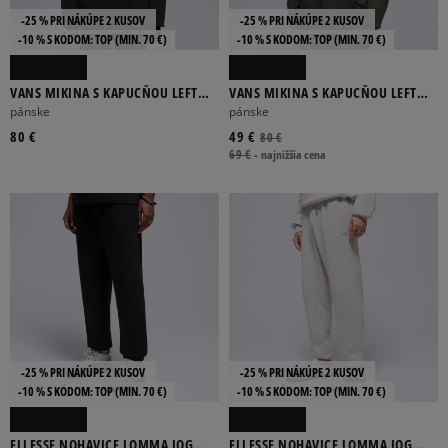
-25 % PRI NÁKÚPE 2 KUSOV
-25 % PRI NÁKÚPE 2 KUSOV
-10 % S KÓDOM: TOP (MIN. 70 €)
-10 % S KÓDOM: TOP (MIN. 70 €)
OBLEČENIE
DOPLNKY
OBUV
VANS MIKINA S KAPUCŇOU LEFT
VANS MIKINA S KAPUCŇOU LEFT
CHEST II LOOSE PO
CHEST II LOOSE PO
pánske
pánske
80 €
49 €
80 €
69 €
-
najnižšia cena
PÁNSKE
DÁMSKE
DETSKÉ
UNISEX
BR
30
32
34
36
-25 % PRI NÁKÚPE 2 KUSOV
-25 % PRI NÁKÚPE 2 KUSOV
Viac
-10 % S KÓDOM: TOP (MIN. 70 €)
-10 % S KÓDOM: TOP (MIN. 70 €)
ELLESSE NOHAVICE LOMMA JOG
ELLESSE NOHAVICE LOMMA JOG