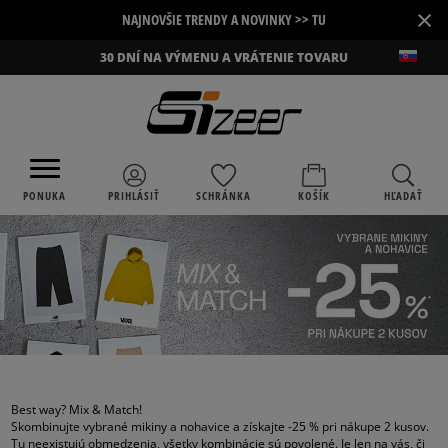
×
NAJNOVŠIE TRENDY A NOVINKY >> TU
30 DNÍ NA VÝMENU A VRÁTENIE TOVARU
PONUKA
PRIHLÁSIŤ
SCHRÁNKA
KOŠÍK
HĽADAŤ
Best way? Mix & Match!
Skombinujte vybrané mikiny a nohavice a získajte -25 % pri nákupe 2 kusov.
Tu neexistujú obmedzenia, všetky kombinácie sú povolené. Je len na vás, či