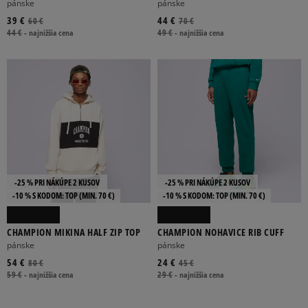
pánske
pánske
39 €
44 €
60 €
70 €
44 €
-
najnižšia cena
49 €
-
najnižšia cena
-25 % PRI NÁKÚPE 2 KUSOV
-25 % PRI NÁKÚPE 2 KUSOV
-10 % S KÓDOM: TOP (MIN. 70 €)
-10 % S KÓDOM: TOP (MIN. 70 €)
CHAMPION MIKINA HALF ZIP TOP
CHAMPION NOHAVICE RIB CUFF
pánske
pánske
54 €
24 €
80 €
45 €
59 €
-
najnižšia cena
29 €
-
najnižšia cena