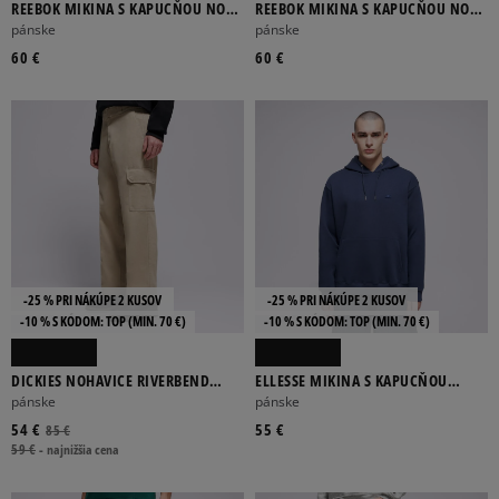
REEBOK MIKINA S KAPUCŇOU NOAH
REEBOK MIKINA S KAPUCŇOU NOAH
SMALL LOGO
SMALL LOGO
pánske
pánske
60 €
60 €
-25 % PRI NÁKÚPE 2 KUSOV
-25 % PRI NÁKÚPE 2 KUSOV
-10 % S KÓDOM: TOP (MIN. 70 €)
-10 % S KÓDOM: TOP (MIN. 70 €)
DICKIES NOHAVICE RIVERBEND
ELLESSE MIKINA S KAPUCŇOU
CARGO WORK PANT
VARON OH HOODY NAVY MN
pánske
pánske
54 €
55 €
85 €
59 €
-
najnižšia cena