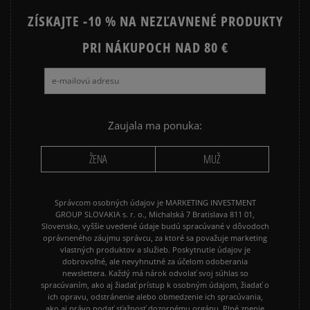
ZÍSKAJTE -10 % NA NEZĽAVNENÉ PRODUKTY
PRI NÁKUPOCH NAD 80 €
Zaujala ma ponuka:
ŽENA
MUŽ
Správcom osobných údajov je MARKETING INVESTMENT
GROUP SLOVAKIA s. r. o., Michalská 7 Bratislava 811 01,
Slovensko, vyššie uvedené údaje budú spracúvané v dôvodoch
oprávneného záujmu správcu, za ktoré sa považuje marketing
vlastných produktov a služieb. Poskytnutie údajov je
dobrovoľné, ale nevyhnutné za účelom odoberania
newslettera. Každý má nárok odvolať svoj súhlas so
spracúvaním, ako aj žiadať prístup k osobným údajom, žiadať o
ich opravu, odstránenie alebo obmedzenie ich spracúvania,
ako aj právo podať sťažnosť dozornému orgánu. Plné znenie