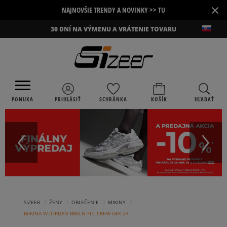
×
NAJNOVŠIE TRENDY A NOVINKY >> TU
30 DNÍ NA VÝMENU A VRÁTENIE TOVARU
PONUKA
PRIHLÁSIŤ
SCHRÁNKA
KOŠÍK
HĽADAŤ
›
›
›
›
SIZEER
ŽENY
OBLEČENIE
MIKINY
MIKINA W JORDAN BRKLN FLC CREW GFX 24