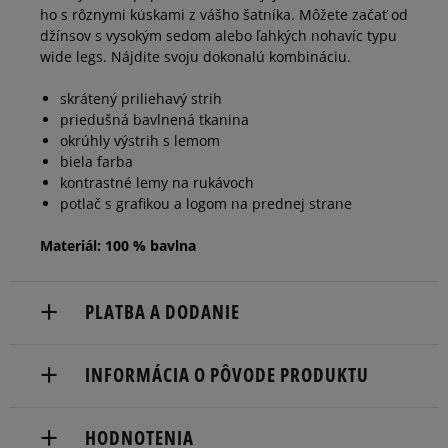
ho s rôznymi kúskami z vášho šatníka. Môžete začať od
džínsov s vysokým sedom alebo ľahkých nohavíc typu
wide legs. Nájdite svoju dokonalú kombináciu.
skrátený priliehavý strih
priedušná bavlnená tkanina
okrúhly výstrih s lemom
biela farba
kontrastné lemy na rukávoch
potlač s grafikou a logom na prednej strane
Materiál: 100 % bavlna
PLATBA A DODANIE
Doručenie zadarmo od 80 €.
INFORMÁCIA O PÔVODE PRODUKTU
Dodacia lehota: 2 až 6 pracovné dni.
Levi Strauss & Co Europe BV
Dostupné spôsoby doručenia:
HODNOTENIA