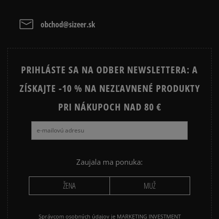
Prezrite si populárne kolekcie:
obchod@sizeer.sk
Vymazať
Hľadať
NIKE FLEECE
NIKE TECH FLEECE
NIKE SPORTSWEAR
JARNÉ OBLEČENIE
PRIHLÁSTE SA NA ODBER NEWSLETTERA: A
ADIDAS 3 STRIPES
ADIDAS 3 STRIPES TRIČKÁ
ZÍSKAJTE -10 % NA NEZĽAVNENÉ PRODUKTY
PRI NÁKUPOCH NAD 80 €
Zaujala ma ponuka:
ŽENA
MUŽ
Správcom osobných údajov je MARKETING INVESTMENT