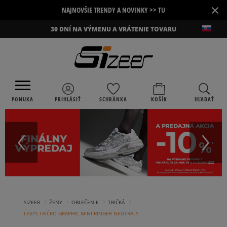
×
NAJNOVŠIE TRENDY A NOVINKY >> TU
30 DNÍ NA VÝMENU A VRÁTENIE TOVARU
PONUKA
PRIHLÁSIŤ
SCHRÁNKA
KOŠÍK
HĽADAŤ
›
›
›
›
SIZEER
ŽENY
OBLEČENIE
TRIČKÁ
LEVI'S TRIČKO GRAPHIC MINI RINGER NEUTRALS