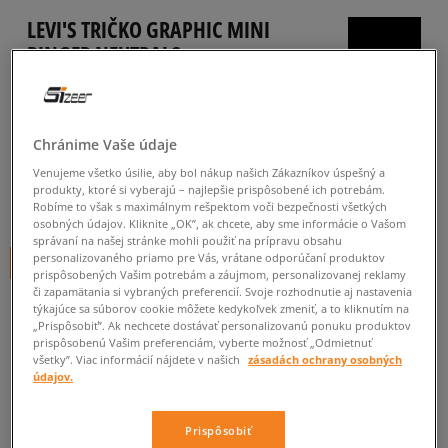
LEVI'S TRIČKO GRAPHIC MINI
RINGER NEUTRALS
dámske, tričká
5.0
(
2
)
Chránime Vaše údaje
14
€
cena s DPH
Venujeme všetko úsilie, aby bol nákup našich Zákazníkov úspešný a
produkty, ktoré si vyberajú – najlepšie prispôsobené ich potrebám.
19
€
-26%
(najnižšia cena za posledných 30 dní pred zľavou)
Robíme to však s maximálnym rešpektom voči bezpečnosti všetkých
osobných údajov. Kliknite „OK”, ak chcete, aby sme informácie o Vašom
30
€
-53%
(počiatočná cena)
správaní na našej stránke mohli použiť na prípravu obsahu
personalizovaného priamo pre Vás, vrátane odporúčaní produktov
+ 14 BODOV V
SIZEERCLUBE
prispôsobených Vašim potrebám a záujmom, personalizovanej reklamy
či zapamätania si vybraných preferencií. Svoje rozhodnutie aj nastavenia
FARBA
BIELA
týkajúce sa súborov cookie môžete kedykoľvek zmeniť, a to kliknutím na
„Prispôsobiť”. Ak nechcete dostávať personalizovanú ponuku produktov
prispôsobenú Vašim preferenciám, vyberte možnosť „Odmietnuť
všetky”. Viac informácií nájdete v našich
zásadách ochrany osobných
údajov.
Prispôsobiť
L