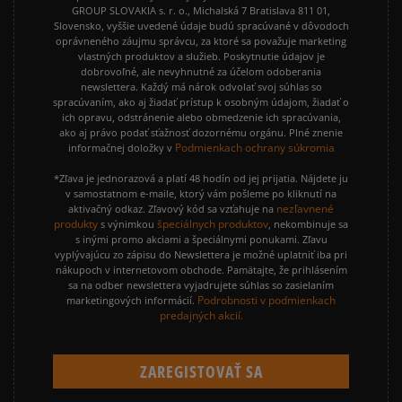
GROUP SLOVAKIA s. r. o., Michalská 7 Bratislava 811 01,
Slovensko, vyššie uvedené údaje budú spracúvané v dôvodoch
oprávneného záujmu správcu, za ktoré sa považuje marketing
vlastných produktov a služieb. Poskytnutie údajov je
dobrovoľné, ale nevyhnutné za účelom odoberania
newslettera. Každý má nárok odvolať svoj súhlas so
spracúvaním, ako aj žiadať prístup k osobným údajom, žiadať o
ich opravu, odstránenie alebo obmedzenie ich spracúvania,
ako aj právo podať sťažnosť dozornému orgánu. Plné znenie
Podmienkach ochrany súkromia
informačnej doložky v
*Zľava je jednorazová a platí 48 hodín od jej prijatia. Nájdete ju
v samostatnom e-maile, ktorý vám pošleme po kliknutí na
nezľavnené
aktivačný odkaz. Zľavový kód sa vzťahuje na
produkty
špeciálnych produktov
s výnimkou
, nekombinuje sa
s inými promo akciami a špeciálnymi ponukami. Zľavu
vyplývajúcu zo zápisu do Newslettera je možné uplatniť iba pri
nákupoch v internetovom obchode. Pamätajte, že prihlásením
sa na odber newslettera vyjadrujete súhlas so zasielaním
Podrobnosti v podmienkach
marketingových informácií.
predajných akcií.