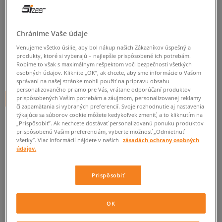
LACOSTE STRAIGHTSET 116
4
dámske, lacoste
Chránime Vaše údaje
Venujeme všetko úsilie, aby bol nákup našich Zákazníkov úspešný a
0.0
(
0
)
produkty, ktoré si vyberajú – najlepšie prispôsobené ich potrebám.
Robíme to však s maximálnym rešpektom voči bezpečnosti všetkých
84,95
€
cena s DPH
osobných údajov. Kliknite „OK”, ak chcete, aby sme informácie o Vašom
správaní na našej stránke mohli použiť na prípravu obsahu
personalizovaného priamo pre Vás, vrátane odporúčaní produktov
+ 85 BODOV V
SIZEERCLUBE
prispôsobených Vašim potrebám a záujmom, personalizovanej reklamy
či zapamätania si vybraných preferencií. Svoje rozhodnutie aj nastavenia
týkajúce sa súborov cookie môžete kedykoľvek zmeniť, a to kliknutím na
„Prispôsobiť”. Ak nechcete dostávať personalizovanú ponuku produktov
prispôsobenú Vašim preferenciám, vyberte možnosť „Odmietnuť
Informujte ma o dostupnosti
všetky”. Viac informácií nájdete v našich
zásadách ochrany osobných
údajov.
Ak bude položka opäť dostupná, dostanete od nás oznámenie.
Prispôsobiť
Vyberte veľkosť
OK
Veľkosti EU
Veľkosti US
ZISTIŤ DOSTUPNOSŤ V NAŠICH KAMENNÝCH PREDAJNIACH