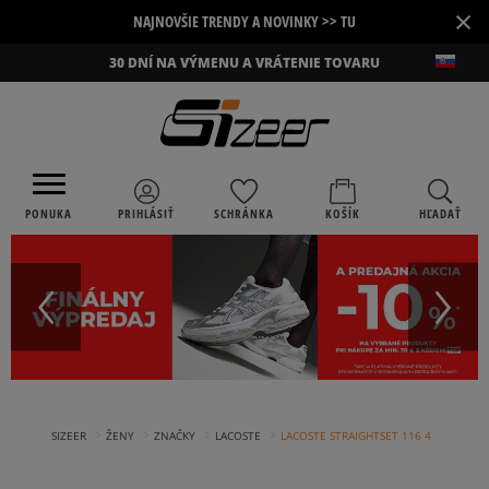
×
NAJNOVŠIE TRENDY A NOVINKY >> TU
30 DNÍ NA VÝMENU A VRÁTENIE TOVARU
PONUKA
PRIHLÁSIŤ
SCHRÁNKA
KOŠÍK
HĽADAŤ
›
›
›
›
SIZEER
ŽENY
ZNAČKY
LACOSTE
LACOSTE STRAIGHTSET 116 4