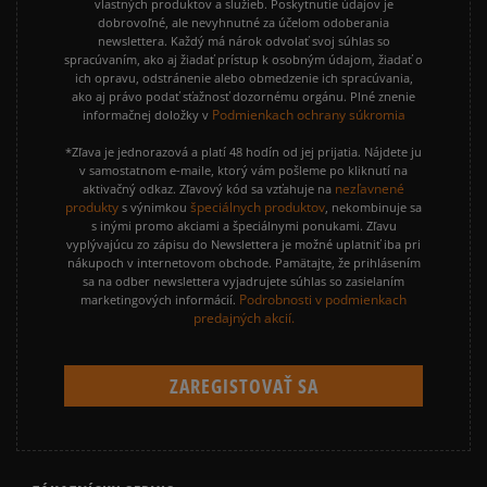
vlastných produktov a služieb. Poskytnutie údajov je
dobrovoľné, ale nevyhnutné za účelom odoberania
newslettera. Každý má nárok odvolať svoj súhlas so
spracúvaním, ako aj žiadať prístup k osobným údajom, žiadať o
ich opravu, odstránenie alebo obmedzenie ich spracúvania,
ako aj právo podať sťažnosť dozornému orgánu. Plné znenie
Podmienkach ochrany súkromia
informačnej doložky v
*Zľava je jednorazová a platí 48 hodín od jej prijatia. Nájdete ju
v samostatnom e-maile, ktorý vám pošleme po kliknutí na
nezľavnené
aktivačný odkaz. Zľavový kód sa vzťahuje na
produkty
špeciálnych produktov
s výnimkou
, nekombinuje sa
s inými promo akciami a špeciálnymi ponukami. Zľavu
vyplývajúcu zo zápisu do Newslettera je možné uplatniť iba pri
nákupoch v internetovom obchode. Pamätajte, že prihlásením
sa na odber newslettera vyjadrujete súhlas so zasielaním
Podrobnosti v podmienkach
marketingových informácií.
predajných akcií.