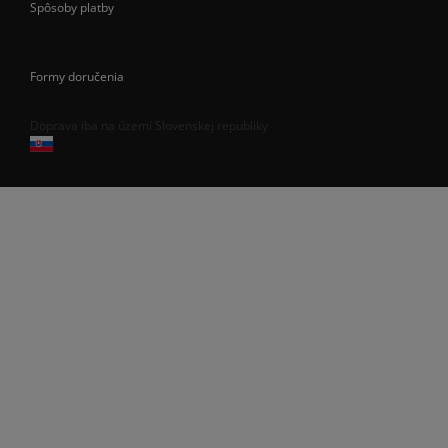
Spôsoby platby
Formy doručenia
Doprava iba na území Slovenskej republiky