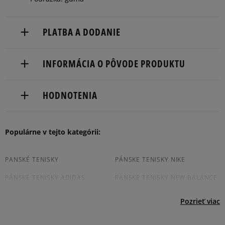
46
29,1 cm
Informovať o dostupnosti
PLATBA A DODANIE
Doručenie zadarmo od 80 €.
INFORMÁCIA O PÔVODE PRODUKTU
Dodacia lehota: 2 až 6 pracovné dni.
Lacoste S.A.
Dostupné spôsoby doručenia:
HODNOTENIA
31-37, boulevard de Montmorency
kuriér,
75016 Paris, France
packeta (zásielkovňa - kamenná pobočka, výdejné
boxy: Z-BOX),
Produkt nemá žiadne recenzie
Populárne v tejto kategórii:
(+44) 01 96 23 12 803
slovenská pošta - na adresu,
osobné prevzatie v predajni.
Dostupné spôsoby platby:
PANSKÉ TENISKY
PÁNSKE TENISKY NIKE
prevod,
PÁNSKE TENISKY ADIDAS
PÁNSKE TENISKY NEW BALANCE
kartou,
platba na dobierku.
JORDAN TENISKY PÁNSKÉ
CONVERSE TENISKY PÁNSKÉ
Pozrieť viac
VANS TENISKY PÁNSKÉ
REEBOK TENISKY PÁNSKÉ