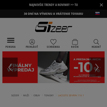
×
NAJNOVŠIE TRENDY A NOVINKY >> TU
30 DNÍ NA VÝMENU A VRÁTENIE TOVARU
PONUKA
PRIHLÁSIŤ
SCHRÁNKA
KOŠÍK
HĽADAŤ
›
›
›
›
SIZEER
MUŽI
OBUV
TENISKY
LACOSTE SEVRIN 116 1