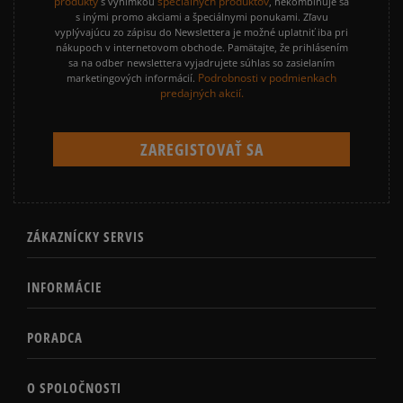
produkty
špeciálnych produktov
s výnimkou
, nekombinuje sa
s inými promo akciami a špeciálnymi ponukami. Zľavu
vyplývajúcu zo zápisu do Newslettera je možné uplatniť iba pri
nákupoch v internetovom obchode. Pamätajte, že prihlásením
sa na odber newslettera vyjadrujete súhlas so zasielaním
Podrobnosti v podmienkach
marketingových informácií.
predajných akcií.
ZÁKAZNÍCKY SERVIS
INFORMÁCIE
PORADCA
O SPOLOČNOSTI