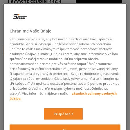
LACOSTE SEVRIN 116 1
pánske, tenisky
0.0
(
0
)
Chránime Vaše údaje
119,95
€
cena s DPH
Venujeme všetko úsilie, aby bol nákup našich Zákazníkov úspešný a
produkty, ktoré si vyberajú – najlepšie prispôsobené ich potrebám.
Robíme to však s maximálnym rešpektom voči bezpečnosti všetkých
+ 120 BODOV V
SIZEERCLUBE
osobných údajov. Kliknite „OK”, ak chcete, aby sme informácie o Vašom
správaní na našej stránke mohli použiť na prípravu obsahu
personalizovaného priamo pre Vás, vrátane odporúčaní produktov
prispôsobených Vašim potrebám a záujmom, personalizovanej reklamy
Informujte ma o dostupnosti
či zapamätania si vybraných preferencií. Svoje rozhodnutie aj nastavenia
týkajúce sa súborov cookie môžete kedykoľvek zmeniť, a to kliknutím na
Ak bude položka opäť dostupná, dostanete od nás oznámenie.
„Prispôsobiť”. Ak nechcete dostávať personalizovanú ponuku produktov
prispôsobenú Vašim preferenciám, vyberte možnosť „Odmietnuť
všetky”. Viac informácií nájdete v našich
zásadách ochrany osobných
Vyberte veľkosť
údajov.
Veľkosti EU
Veľkosti US
ZISTIŤ DOSTUPNOSŤ V NAŠICH KAMENNÝCH PREDAJNIACH
Prispôsobiť
40,5
25,4 cm
Informovať o dostupnosti