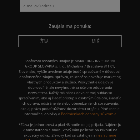
NIKE AIR MAX 90
NIKE DUNK
NIKE P-6000
NIKE SHOX
PUMA SUEDE
REEBOK CLASSIC
Zaujala ma ponuka:
VANS OLD SKOOL
VANS SK8
ŽENA
MUŽ
Správcom osobných údajov je MARKETING INVESTMENT
GROUP SLOVAKIA s. r. o., Michalská 7 Bratislava 811 01,
Slovensko, vyššie uvedené údaje budú spracúvané v dôvodoch
oprávneného záujmu správcu, za ktoré sa považuje marketing
vlastných produktov a služieb. Poskytnutie údajov je
dobrovoľné, ale nevyhnutné za účelom odoberania
newslettera. Každý má nárok odvolať svoj súhlas so
spracúvaním, ako aj žiadať prístup k osobným údajom, žiadať o
ich opravu, odstránenie alebo obmedzenie ich spracúvania,
ako aj právo podať sťažnosť dozornému orgánu. Plné znenie
Podmienkach ochrany súkromia
informačnej doložky v
*Zľava je jednorazová a platí 48 hodín od jej prijatia. Nájdete ju
v samostatnom e-maile, ktorý vám pošleme po kliknutí na
nezľavnené
aktivačný odkaz. Zľavový kód sa vzťahuje na