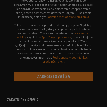
newslettera. Každý má nárok odvolať svoj súhlas so
spracúvaním, ako aj žiadať prístup k osobným údajom, žiadať o
ich opravu, odstránenie alebo obmedzenie ich spracúvania,
ako aj právo podať sťažnosť dozornému orgánu. Plné znenie
Podmienkach ochrany súkromia
informačnej doložky v
*Zľava je jednorazová a platí 48 hodín od jej prijatia. Nájdete ju
v samostatnom e-maile, ktorý vám pošleme po kliknutí na
nezľavnené
aktivačný odkaz. Zľavový kód sa vzťahuje na
produkty
špeciálnych produktov
s výnimkou
, nekombinuje sa
s inými promo akciami a špeciálnymi ponukami. Zľavu
vyplývajúcu zo zápisu do Newslettera je možné uplatniť iba pri
nákupoch v internetovom obchode. Pamätajte, že prihlásením
sa na odber newslettera vyjadrujete súhlas so zasielaním
Podrobnosti v podmienkach
marketingových informácií.
predajných akcií.
ZÁKAZNÍCKY SERVIS