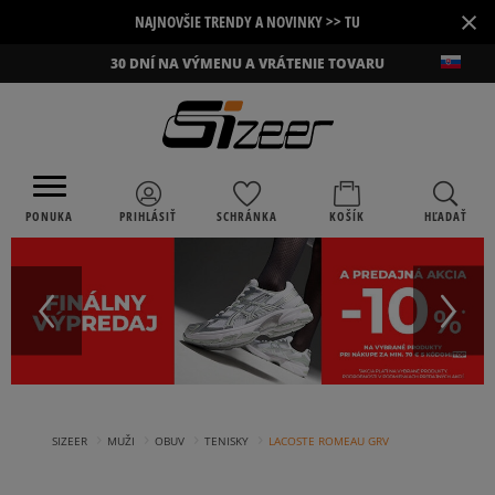
×
NAJNOVŠIE TRENDY A NOVINKY >> TU
30 DNÍ NA VÝMENU A VRÁTENIE TOVARU
PONUKA
PRIHLÁSIŤ
SCHRÁNKA
KOŠÍK
HĽADAŤ
›
›
›
›
SIZEER
MUŽI
OBUV
TENISKY
LACOSTE ROMEAU GRV