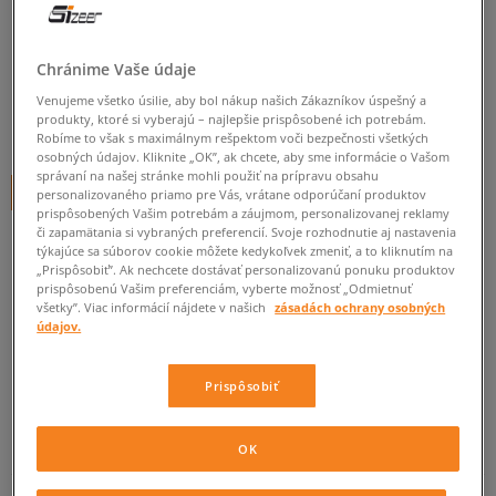
LACOSTE ROMEAU GRV
pánske, tenisky
Chránime Vaše údaje
0.0
(
0
)
Venujeme všetko úsilie, aby bol nákup našich Zákazníkov úspešný a
produkty, ktoré si vyberajú – najlepšie prispôsobené ich potrebám.
99,95
€
cena s DPH
Robíme to však s maximálnym rešpektom voči bezpečnosti všetkých
osobných údajov. Kliknite „OK”, ak chcete, aby sme informácie o Vašom
správaní na našej stránke mohli použiť na prípravu obsahu
+ 100 BODOV V
SIZEERCLUBE
personalizovaného priamo pre Vás, vrátane odporúčaní produktov
prispôsobených Vašim potrebám a záujmom, personalizovanej reklamy
či zapamätania si vybraných preferencií. Svoje rozhodnutie aj nastavenia
týkajúce sa súborov cookie môžete kedykoľvek zmeniť, a to kliknutím na
„Prispôsobiť”. Ak nechcete dostávať personalizovanú ponuku produktov
Informujte ma o dostupnosti
prispôsobenú Vašim preferenciám, vyberte možnosť „Odmietnuť
všetky”. Viac informácií nájdete v našich
zásadách ochrany osobných
Ak bude položka opäť dostupná, dostanete od nás oznámenie.
údajov.
Vyberte veľkosť
Prispôsobiť
Veľkosti EU
Veľkosti US
ZISTIŤ DOSTUPNOSŤ V NAŠICH KAMENNÝCH PREDAJNIACH
OK
40
25,1 cm
Informovať o dostupnosti