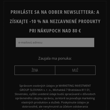
STAR
PRIHLÁSTE SA NA ODBER NEWSLETTERA: A
JORDAN 4
NEW BALANCE 740
ZÍSKAJTE -10 % NA NEZĽAVNENÉ PRODUKTY
NEW BALANCE 9060
NIKE AIR FORCE 1
NIKE AIR FORCE 1 07
PRI NÁKUPOCH NAD 80 €
NIKE AIR FORCE 1 LV8
NIKE AIR MAX 90
NIKE DUNK
NIKE P-6000
NIKE SHOX
PUMA SUEDE
REEBOK CLASSIC
Zaujala ma ponuka:
VANS OLD SKOOL
VANS SK8
ŽENA
MUŽ
Správcom osobných údajov je MARKETING INVESTMENT
GROUP SLOVAKIA s. r. o., Michalská 7 Bratislava 811 01,
Slovensko, vyššie uvedené údaje budú spracúvané v dôvodoch
oprávneného záujmu správcu, za ktoré sa považuje marketing
vlastných produktov a služieb. Poskytnutie údajov je
dobrovoľné, ale nevyhnutné za účelom odoberania