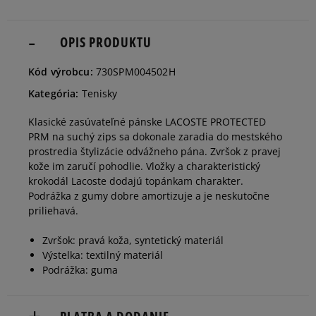
42
26,5 cm
OPIS PRODUKTU
Informovať o dostupnosti
Kód výrobcu:
730SPM004502H
42,5
26,7 cm
Informovať o dostupnosti
Kategória:
Tenisky
Klasické zasúvateľné pánske LACOSTE PROTECTED
43
27,1 cm
Informovať o dostupnosti
PRM na suchý zips sa dokonale zaradia do mestského
prostredia štylizácie odvážneho pána. Zvršok z pravej
kože im zaručí pohodlie. Vložky a charakteristický
44
27,8 cm
Informovať o dostupnosti
krokodál Lacoste dodajú topánkam charakter.
Podrážka z gumy dobre amortizuje a je neskutočne
priliehavá.
44,5
28 cm
Informovať o dostupnosti
Zvršok: pravá koža, syntetický materiál
Výstelka: textilný materiál
45
28,5 cm
Informovať o dostupnosti
Podrážka: guma
46
29,1 cm
Informovať o dostupnosti