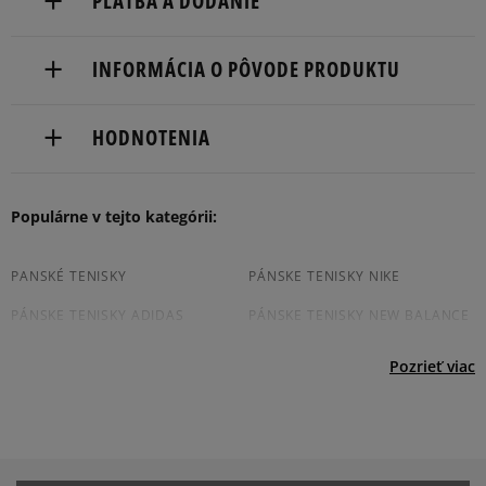
PLATBA A DODANIE
46,5
29,4 cm
Informovať o dostupnosti
Doručenie zadarmo od 80 €.
INFORMÁCIA O PÔVODE PRODUKTU
Dodacia lehota: 2 až 6 pracovné dni.
Lacoste S.A.
Dostupné spôsoby doručenia:
HODNOTENIA
31-37, boulevard de Montmorency
kuriér,
75016 Paris, France
packeta (zásielkovňa - kamenná pobočka, výdejné
boxy: Z-BOX),
Produkt nemá žiadne recenzie
Populárne v tejto kategórii:
(+44) 01 96 23 12 803
slovenská pošta - na adresu,
osobné prevzatie v predajni.
Dostupné spôsoby platby:
PANSKÉ TENISKY
PÁNSKE TENISKY NIKE
prevod,
PÁNSKE TENISKY ADIDAS
PÁNSKE TENISKY NEW BALANCE
kartou,
platba na dobierku.
JORDAN TENISKY PÁNSKÉ
CONVERSE TENISKY PÁNSKÉ
Pozrieť viac
VANS TENISKY PÁNSKÉ
REEBOK TENISKY PÁNSKÉ
TENISKY PUMA PÁNSKE
PÁNSKE TENISKY FILA
ČIERNE TENISKY PÁNSKÉ
PÁNSKÉ BIELE TENISKY