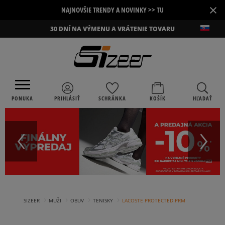
×
NAJNOVŠIE TRENDY A NOVINKY >> TU
30 DNÍ NA VÝMENU A VRÁTENIE TOVARU
PONUKA
PRIHLÁSIŤ
SCHRÁNKA
KOŠÍK
HĽADAŤ
›
›
›
›
SIZEER
MUŽI
OBUV
TENISKY
LACOSTE PROTECTED PRM