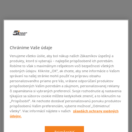
Chránime Vaše údaje
Venujeme všetko úsilie, aby bol nákup našich Zákazníkov úspešný a
produkty, ktoré si vyberajú – najlepšie prispôsobené ich potrebám.
Robíme to však s maximálnym rešpektom voči bezpečnosti všetkých
osobných údajov. Kliknite „OK”, ak chcete, aby sme informácie o Vašom
správaní na našej stránke mohli použiť na prípravu obsahu
personalizovaného priamo pre Vás, vrátane odporúčaní produktov
prispôsobených Vašim potrebám a záujmom, personalizovanej reklamy
či zapamätania si vybraných preferencií. Svoje rozhodnutie aj nastavenia
týkajúce sa súborov cookie môžete kedykoľvek zmeniť, a to kliknutím na
„Prispôsobiť”. Ak nechcete dostávať personalizovanú ponuku produktov
prispôsobenú Vašim preferenciám, vyberte možnosť „Odmietnuť
všetky”. Viac informácií nájdete v našich
zásadách ochrany osobných
údajov.
Prispôsobiť