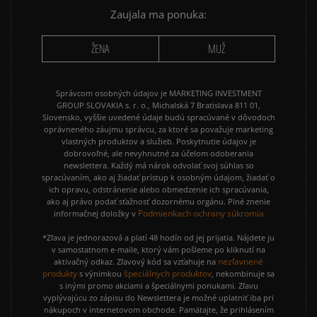
PUMA SUEDE
REEBOK CLASSIC
Zaujala ma ponuka:
VANS OLD SKOOL
VANS SK8
ŽENA
MUŽ
Správcom osobných údajov je MARKETING INVESTMENT
GROUP SLOVAKIA s. r. o., Michalská 7 Bratislava 811 01,
Slovensko, vyššie uvedené údaje budú spracúvané v dôvodoch
oprávneného záujmu správcu, za ktoré sa považuje marketing
vlastných produktov a služieb. Poskytnutie údajov je
dobrovoľné, ale nevyhnutné za účelom odoberania
newslettera. Každý má nárok odvolať svoj súhlas so
spracúvaním, ako aj žiadať prístup k osobným údajom, žiadať o
ich opravu, odstránenie alebo obmedzenie ich spracúvania,
ako aj právo podať sťažnosť dozornému orgánu. Plné znenie
Podmienkach ochrany súkromia
informačnej doložky v
*Zľava je jednorazová a platí 48 hodín od jej prijatia. Nájdete ju
v samostatnom e-maile, ktorý vám pošleme po kliknutí na
nezľavnené
aktivačný odkaz. Zľavový kód sa vzťahuje na
produkty
špeciálnych produktov
s výnimkou
, nekombinuje sa
s inými promo akciami a špeciálnymi ponukami. Zľavu
vyplývajúcu zo zápisu do Newslettera je možné uplatniť iba pri
nákupoch v internetovom obchode. Pamätajte, že prihlásením