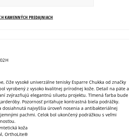
Veľkosti US
ICH KAMENNÝCH PREDAJNIACH
Informovať o dostupnosti
Informovať o dostupnosti
02H
Informovať o dostupnosti
be, čiže vysoké univerzálne tenisky Esparre Chukka od značky
Informovať o dostupnosti
ol vyrobený z vysoko kvalitnej prírodnej kože. Detail na päte a
aní zvýrazňujú elegantnú siluetu projektu. Tlmená farba bude
Informovať o dostupnosti
arderóby. Pozornosť priťahuje kontrastná biela podrážky.
la dosiahnutá najvyššia úroveň nosenia a antibakteriálnej
ríjemnými pachmi. Celok bol ukončený podrážkou s veľmi
Informovať o dostupnosti
žnosťou.
yntetická koža
ál, OrthoLite®
Informovať o dostupnosti