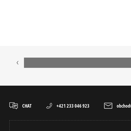
Prezrite si populárne kolekcie pánskych tenisiek:
ADIDAS CAMPUS
ADIDAS GAZE
ADIDAS SUPERSTAR
AIR JORDAN
JORDAN 4
NEW BALANCE
NIKE AIR FORCE 1 07
NIKE AIR FORC
NIKE P-6000
NIKE SHOX
VANS OLD SKOOL
VANS SK8
CHAT
+421 233 046 923
obchod@
Populárne v tejto kategórii:
PÁNSKE ZIMNÉ TOPÁNKY
PÁNSKE ZIMN
PÁNSKE ZIMNÉ TOPÁNKY TIMBERLAND
PÁNSKE ZIMN