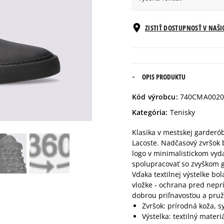
Veľkosti EU
ZISTIŤ DOSTUPNOSŤ V NAŠ
40
25,1 cm
40,5
25,4 cm
OPIS PRODUKTU
Kód výrobcu:
740CMA0020
41
25,8 cm
Kategória:
Tenisky
Klasika v mestskej garderó
42
26,5 cm
Lacoste. Nadčasový zvršok b
logo v minimalistickom vyd
42,5
26,7 cm
spolupracovať so zvyškom g
Vďaka textilnej výstelke bo
vložke - ochrana pred nep
43
27,1 cm
dobrou priľnavosťou a pru
Zvršok: prírodná koža, s
Výstelka: textilný materi
44
27,8 cm