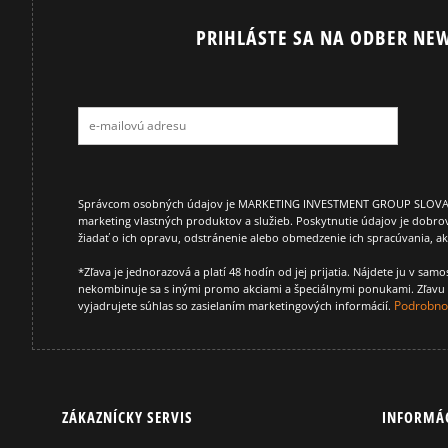
PRIHLÁSTE SA NA ODBER NEW
Prezrite si populárne kolekcie tenisiek:
TIMBERLAND 6 INCH PREMIUM
TIMBERLAND 
VANS SK8 HI MTE
VANS UA SK8 
Správcom osobných údajov je MARKETING INVESTMENT GROUP SLOVAKIA s.
marketing vlastných produktov a služieb. Poskytnutie údajov je dobro
žiadať o ich opravu, odstránenie alebo obmedzenie ich spracúvania, 
*Zľava je jednorazová a platí 48 hodín od jej prijatia. Nájdete ju v s
nekombinuje sa s inými promo akciami a špeciálnymi ponukami. Zľavu v
Podrobnos
vyjadrujete súhlas so zasielaním marketingových informácií.
ZÁKAZNÍCKY SERVIS
INFORMÁ