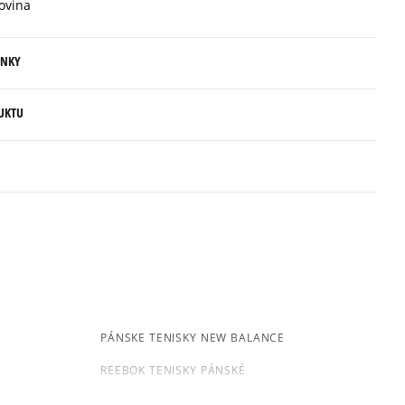
ovina
Informovať o dostupnosti
ENKY
Informovať o dostupnosti
.
UKTU
ovné dni.
Informovať o dostupnosti
ia:
morency
Informovať o dostupnosti
kamenná pobočka, výdejné boxy: Z-BOX),
5
esu,
96%
Šírka
Počet hlasov: 1
jni.
4
4%
úzka
štandar
široká
dná
ií
3
0%
s
PÁNSKE TENISKY NEW BALANCE
né
Súhlas s
Počet
2
REEBOK TENISKY PÁNSKÉ
0%
veľkosťou
hlasov: 1
PÁNSKÉ BIELE TENISKY