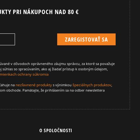
UKTY PRI NÁKUPOCH NAD 80 €
TIMBERLAND FIELD TREKKER
cúvané v dôvodoch oprávneného záujmu správcu, za ktoré sa považuje
j súhlas so spracúvaním, ako aj žiadať prístup k osobným údajom,
mienkach ochrany súkromia
nezľavnené produkty
špeciálnych produktov
zťahuje na
s výnimkou
,
vom obchode. Pamätajte, že prihlásením sa na odber newslettera
O SPOLOČNOSTI