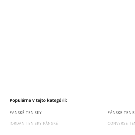
Populárne v tejto kategórii:
PANSKÉ TENISKY
PÁNSKE TENIS
JORDAN TENISKY PÁNSKÉ
CONVERSE TE
TENISKY PUMA PÁNSKE
PÁNSKE TENIS