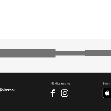
LLE
ADIDAS HANDBALL SPEZIAL
Ako zhromažďujeme r
CONVERSE CUCK TAYLOR ALL ST
 740
NEW BALANCE 9060
E 1 LV8
NIKE AIR MAX 90
PUMA SUEDE
Nájdite nás na
Stiahn
sizeer.sk
É TOPÁNKY NIKE
PÁNSKE ZIMNÉ TOPÁNKY ADIDAS
É TOPÁNKY PUMA
PÁNSKE ZIMNÉ TOPÁNKY CONVE