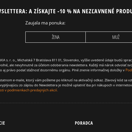
SLETTERA: A ZÍSKAJTE -10 % NA NEZĽAVNENÉ PROD
Zaujala ma ponuka:
EURO HIKER
TIMBERLAND EURO SPRINT
ŽENA
MUŽ
HI MTE
 r. o., Michalská 7 Bratislava 811 01, Slovensko, vyššie uvedené údaje budú spra
voľné, ale nevyhnutné za účelom odoberania newslettera. Každý má nárok odvolať svo
Pod
ako aj právo podať sťažnosť dozornému orgánu. Plné znenie informačnej doložky v
amostatnom e-maile, ktorý vám pošleme po kliknutí na aktivačný odkaz. Zľavový kód sa v
yplývajúcu zo zápisu do Newslettera je možné uplatniť iba pri nákupoch v interneto
ti v podmienkach predajných akcií.
CIE
PORADCA