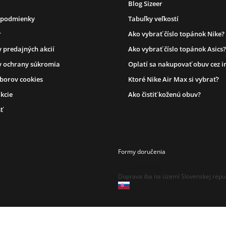
Blog Sizeer
 podmienky
Tabuľky veľkostí
r
Ako vybrať číslo topánok Nike?
 predajných akcií
Ako vybrať číslo topánok Asics?
 ochrany súkromia
Oplatí sa nakupovať obuv cez i
úborov cookies
Ktoré Nike Air Max si vybrať?
kcie
Ako čistiť koženú obuv?
ť
Formy doručenia
Doprava iba na území Slovenskej repu