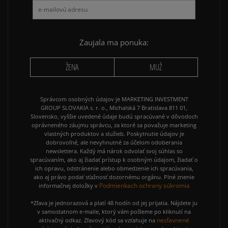
NIKE AIR MAX 90
NIKE DUNK
NIKE P-6000
NIKE SHOX
PUMA SUEDE
REEBOK CLASSIC
Zaujala ma ponuka:
VANS OLD SKOOL
VANS SK8
ŽENA
MUŽ
Správcom osobných údajov je MARKETING INVESTMENT
GROUP SLOVAKIA s. r. o., Michalská 7 Bratislava 811 01,
Slovensko, vyššie uvedené údaje budú spracúvané v dôvodoch
oprávneného záujmu správcu, za ktoré sa považuje marketing
vlastných produktov a služieb. Poskytnutie údajov je
dobrovoľné, ale nevyhnutné za účelom odoberania
newslettera. Každý má nárok odvolať svoj súhlas so
spracúvaním, ako aj žiadať prístup k osobným údajom, žiadať o
ich opravu, odstránenie alebo obmedzenie ich spracúvania,
ako aj právo podať sťažnosť dozornému orgánu. Plné znenie
Podmienkach ochrany súkromia
informačnej doložky v
*Zľava je jednorazová a platí 48 hodín od jej prijatia. Nájdete ju
v samostatnom e-maile, ktorý vám pošleme po kliknutí na
nezľavnené
aktivačný odkaz. Zľavový kód sa vzťahuje na