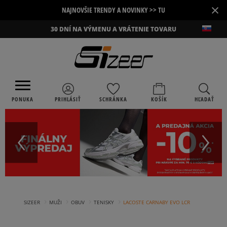
×
NAJNOVŠIE TRENDY A NOVINKY >> TU
30 DNÍ NA VÝMENU A VRÁTENIE TOVARU
PONUKA
PRIHLÁSIŤ
SCHRÁNKA
KOŠÍK
HĽADAŤ
›
›
›
›
SIZEER
MUŽI
OBUV
TENISKY
LACOSTE CARNABY EVO LCR