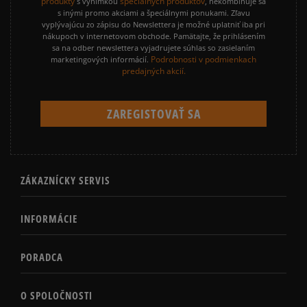
produkty
špeciálnych produktov
s výnimkou
, nekombinuje sa
s inými promo akciami a špeciálnymi ponukami. Zľavu
vyplývajúcu zo zápisu do Newslettera je možné uplatniť iba pri
nákupoch v internetovom obchode. Pamätajte, že prihlásením
sa na odber newslettera vyjadrujete súhlas so zasielaním
Podrobnosti v podmienkach
marketingových informácií.
predajných akcií.
ZÁKAZNÍCKY SERVIS
INFORMÁCIE
PORADCA
O SPOLOČNOSTI