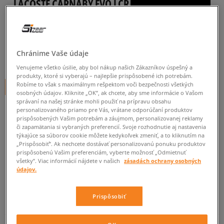
LACOSTE CARNABY EVO LCR
pánske, tenisky
0.0
(
0
)
Chránime Vaše údaje
39,99
€
cena s DPH
Venujeme všetko úsilie, aby bol nákup našich Zákazníkov úspešný a
produkty, ktoré si vyberajú – najlepšie prispôsobené ich potrebám.
Robíme to však s maximálnym rešpektom voči bezpečnosti všetkých
+ 40 BODOV V
SIZEERCLUBE
osobných údajov. Kliknite „OK”, ak chcete, aby sme informácie o Vašom
správaní na našej stránke mohli použiť na prípravu obsahu
personalizovaného priamo pre Vás, vrátane odporúčaní produktov
prispôsobených Vašim potrebám a záujmom, personalizovanej reklamy
Informujte ma o dostupnosti
či zapamätania si vybraných preferencií. Svoje rozhodnutie aj nastavenia
týkajúce sa súborov cookie môžete kedykoľvek zmeniť, a to kliknutím na
Ak bude položka opäť dostupná, dostanete od nás oznámenie.
„Prispôsobiť”. Ak nechcete dostávať personalizovanú ponuku produktov
prispôsobenú Vašim preferenciám, vyberte možnosť „Odmietnuť
všetky”. Viac informácií nájdete v našich
zásadách ochrany osobných
Vyberte veľkosť
údajov.
Veľkosti EU
Veľkosti US
ZISTIŤ DOSTUPNOSŤ V NAŠICH KAMENNÝCH PREDAJNIACH
Prispôsobiť
40
25,1 cm
Informovať o dostupnosti