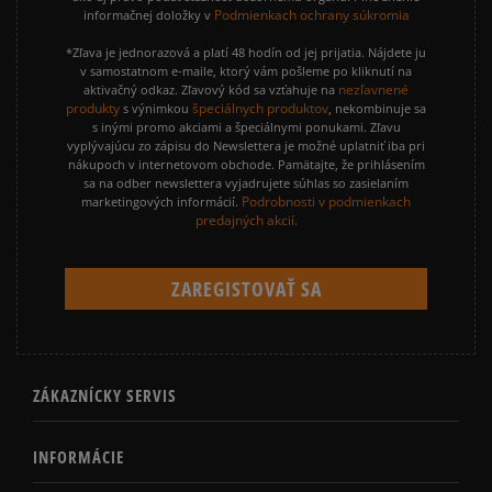
Podmienkach ochrany súkromia
informačnej doložky v
*Zľava je jednorazová a platí 48 hodín od jej prijatia. Nájdete ju
v samostatnom e-maile, ktorý vám pošleme po kliknutí na
nezľavnené
aktivačný odkaz. Zľavový kód sa vzťahuje na
produkty
špeciálnych produktov
s výnimkou
, nekombinuje sa
s inými promo akciami a špeciálnymi ponukami. Zľavu
vyplývajúcu zo zápisu do Newslettera je možné uplatniť iba pri
nákupoch v internetovom obchode. Pamätajte, že prihlásením
sa na odber newslettera vyjadrujete súhlas so zasielaním
Podrobnosti v podmienkach
marketingových informácií.
predajných akcií.
ZÁKAZNÍCKY SERVIS
INFORMÁCIE