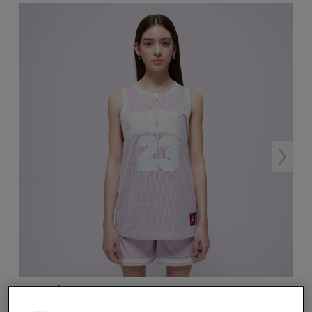
-10 % S KÓDOM: TOP (MIN. 70 €)