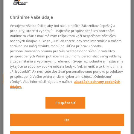
JORDAN TRIČKO JDN JORDAN
23 JERSEY GIRL
Chránime Vaše údaje
detské, jordan
Venujeme všetko úsilie, aby bol nákup našich Zákazníkov úspešný a
produkty, ktoré si vyberajú – najlepšie prispôsobené ich potrebám.
Robíme to však s maximálnym rešpektom voči bezpečnosti všetkých
5.0
(
3
)
osobných údajov. Kliknite „OK”, ak chcete, aby sme informácie o Vašom
správaní na našej stránke mohli použiť na prípravu obsahu
29
€
cena s DPH
personalizovaného priamo pre Vás, vrátane odporúčaní produktov
prispôsobených Vašim potrebám a záujmom, personalizovanej reklamy
30,60
€
-5%
(najnižšia cena za posledných 30 dní pred zľavou)
či zapamätania si vybraných preferencií. Svoje rozhodnutie aj nastavenia
týkajúce sa súborov cookie môžete kedykoľvek zmeniť, a to kliknutím na
50
€
-42%
(počiatočná cena)
„Prispôsobiť”. Ak nechcete dostávať personalizovanú ponuku produktov
prispôsobenú Vašim preferenciám, vyberte možnosť „Odmietnuť
+ 29 BODOV V
SIZEERCLUBE
všetky”. Viac informácií nájdete v našich
zásadách ochrany osobných
údajov.
FARBA
FIALOVÁ
Prispôsobiť
OK
Vyberte veľkosť