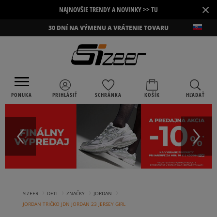
×
NAJNOVŠIE TRENDY A NOVINKY >> TU
30 DNÍ NA VÝMENU A VRÁTENIE TOVARU
PONUKA
PRIHLÁSIŤ
SCHRÁNKA
KOŠÍK
HĽADAŤ
›
›
›
›
SIZEER
DETI
ZNAČKY
JORDAN
JORDAN TRIČKO JDN JORDAN 23 JERSEY GIRL