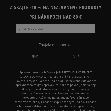
ZÍSKAJTE -10 % NA NEZĽAVNENÉ PRODUKTY
Ako zhromažďujeme recenzie?
PRI NÁKUPOCH NAD 80 €
Recenzie zákazníkov
Vymazať
Hľadať
Zaujala ma ponuka:
ŽENA
MUŽ
Správcom osobných údajov je MARKETING INVESTMENT
GROUP SLOVAKIA s. r. o., Michalská 7 Bratislava 811 01,
Slovensko, vyššie uvedené údaje budú spracúvané v dôvodoch
oprávneného záujmu správcu, za ktoré sa považuje marketing
vlastných produktov a služieb. Poskytnutie údajov je
dobrovoľné, ale nevyhnutné za účelom odoberania
newslettera. Každý má nárok odvolať svoj súhlas so
spracúvaním, ako aj žiadať prístup k osobným údajom, žiadať o
ich opravu, odstránenie alebo obmedzenie ich spracúvania,
ako aj právo podať sťažnosť dozornému orgánu. Plné znenie