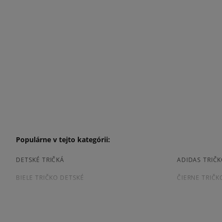
Populárne v tejto kategórii:
DETSKÉ TRIČKÁ
ADIDAS TRIČ
BIELE TRIČKO DETSKÉ
ČIERNE TRIČK
Prezrite si populárne kolekcie: