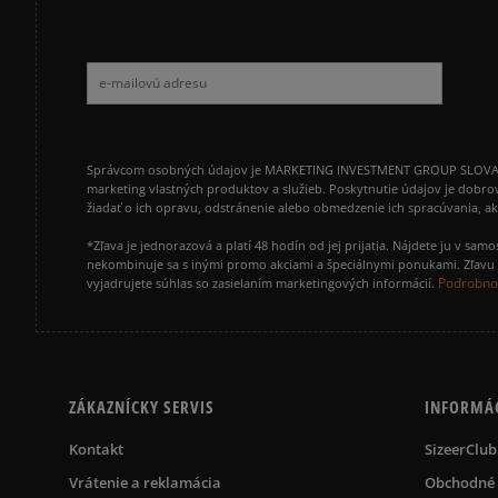
Správcom osobných údajov je MARKETING INVESTMENT GROUP SLOVAKIA s.
marketing vlastných produktov a služieb. Poskytnutie údajov je dobro
žiadať o ich opravu, odstránenie alebo obmedzenie ich spracúvania, 
*Zľava je jednorazová a platí 48 hodín od jej prijatia. Nájdete ju v s
nekombinuje sa s inými promo akciami a špeciálnymi ponukami. Zľavu v
Podrobnos
vyjadrujete súhlas so zasielaním marketingových informácií.
ZÁKAZNÍCKY SERVIS
INFORMÁ
Kontakt
SizeerClub
Vrátenie a reklamácia
Obchodné