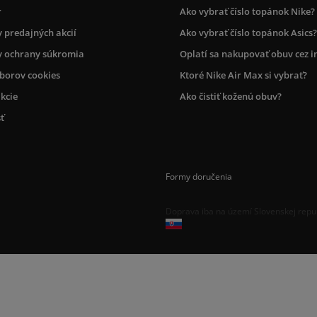
r
Ako vybrať číslo topánok Nike?
 predajných akcií
Ako vybrať číslo topánok Asics?
 ochrany súkromia
Oplatí sa nakupovať obuv cez i
úborov cookies
Ktoré Nike Air Max si vybrať?
kcie
Ako čistiť koženú obuv?
ť
Formy doručenia
Doprava iba na území Slovenskej repu