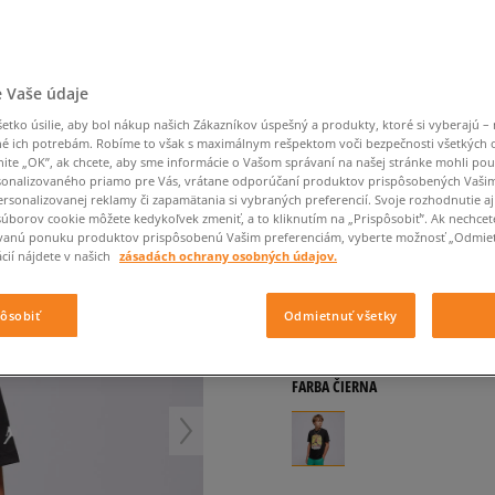
Converse Chuck Taylor
Havaianas
Starostlivosť o obuv
Confront
Champion
EMU Australia
Starostlivosť o obuv
Boxerky
All Star
Dickies
Čiapky
Converse
Confront
Ellesse
Čiapky
Klobúky
Nike Air Max 90
Saucony
Šály a rukavice
Crocs
Converse
Fila
Rukavice
Starostlivosť o obuv
Nike Air Max DN8
Clarks
Dr. Martens
DC
Jansport
 Vaše údaje
Klobúky
Čiapky
JORDAN TRIČKO JDB 
Nike Air Force 1 LV8
Eastpak
Dickies
Jordan
tko úsilie, aby bol nákup našich Zákazníkov úspešný a produkty, ktoré si vyberajú – 
Rukavice
Jordan 4
detské, tričká
é ich potrebám. Robíme to však s maximálnym rešpektom voči bezpečnosti všetkých
Empire
Eastpak
Lacoste
nite „OK”, ak chcete, aby sme informácie o Vašom správaní na našej stránke mohli pou
New Balance 530
5.0
(
2
)
onalizovaného priamo pre Vás, vrátane odporúčaní produktov prispôsobených Vaši
New Balance 1906
rsonalizovanej reklamy či zapamätania si vybraných preferencií. Svoje rozhodnutie aj
19
€
súborov cookie môžete kedykoľvek zmeniť, a to kliknutím na „Prispôsobiť”. Ak nechcet
Puma Speedcat
cena s DPH
vanú ponuku produktov prispôsobenú Vašim preferenciám, vyberte možnosť „Odmiet
Puma Suede XL
cií nájdete v našich
zásadách ochrany osobných údajov.
21,60
€
-12%
(najnižšia cena za 
Puma Palermo
28
€
-32%
(počiatočná cena)
Asics Gel-NYC Rugged
pôsobiť
Odmietnuť všetky
+ 19 BODOV V
SIZEERCLU
FARBA
ČIERNA