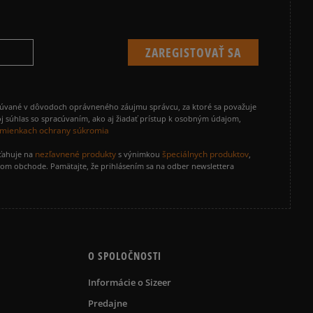
cúvané v dôvodoch oprávneného záujmu správcu, za ktoré sa považuje
j súhlas so spracúvaním, ako aj žiadať prístup k osobným údajom,
mienkach ochrany súkromia
nezľavnené produkty
špeciálnych produktov
zťahuje na
s výnimkou
,
vom obchode. Pamätajte, že prihlásením sa na odber newslettera
O SPOLOČNOSTI
Informácie o Sizeer
Predajne