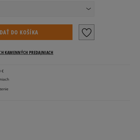
Veľkosti US
IDAŤ DO KOŠÍKA
ICH KAMENNÝCH PREDAJNIACH
Informovať o dostupnosti
0 €
jniach
tenie