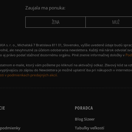
Zaujala ma ponuka:
ŽENA
MUŽ
 r. o., Michalská 7 Bratislava 811 01, Slovensko, vyššie uvedené údaje budú spra
voľné, ale nevyhnutné za účelom odoberania newslettera. Každý má nárok odvolať svo
Pod
ako aj právo podať sťažnosť dozornému orgánu. Plné znenie informačnej doložky v
amostatnom e-maile, ktorý vám pošleme po kliknutí na aktivačný odkaz. Zľavový kód sa v
yplývajúcu zo zápisu do Newslettera je možné uplatniť iba pri nákupoch v interneto
ti v podmienkach predajných akcií.
CIE
PORADCA
Blog Sizeer
 podmienky
Tabuľky veľkostí