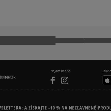
EECE
NIKE SPORTSWEAR
IPES TRIČKÁ
Ako zhromažďujeme r
Nájdite nás na
Stiahn
sizeer.sk
SLETTERA: A ZÍSKAJTE -10 % NA NEZĽAVNENÉ PROD