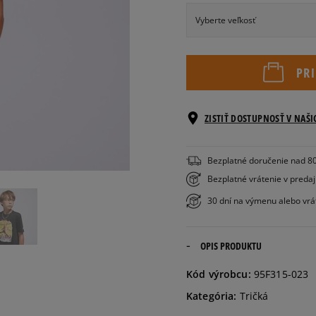
Vyberte veľkosť
Veľkosti EU
PR
128
-132 cm
ZISTIŤ DOSTUPNOSŤ V NAŠ
132 -
147 cm
Bezplatné doručenie nad 8
Bezplatné vrátenie v preda
147 -
30 dní na výmenu alebo vrá
163 cm
OPIS PRODUKTU
163 -
175 cm
Kód výrobcu:
95F315-023
Kategória:
Tričká