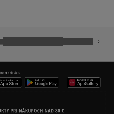
JARNÉ OBLEČENIE
ecenzie?
Recenzie zákazníkov
Vymazať
Hľadať
ite si aplikáciu
UKTY PRI NÁKUPOCH NAD 80 €