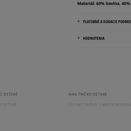
Materiál: 60% bavlna, 40%
PLATOBNÉ A DODACIE PODMI
Doručenie zadarmo od 80 €
HODNOTENIA
Dodacia lehota: 2 až 6 prac
Dostupné spôsoby doručen
kuriér,
packeta (zásielkovňa - 
5.0
slovenská pošta - na adr
osobné prevzatie v preda
2
počet rece
Dostupné spôsoby platby:
KO DETSKÉ
NIKE TRIČKO DETSKÉ
zo všetkých
prevod,
Získané recenzie a
kartou,
O DETSKÉ
DETSKÉ TRIČKO S KRÁTKYM RUK
platba na dobierku.