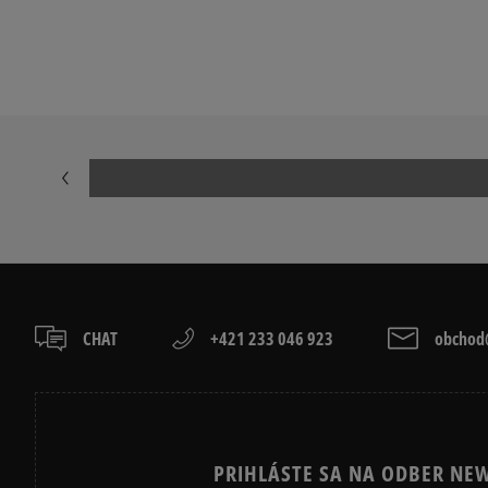
NIKE FLEECE
NIKE TECH FL
ADIDAS 3 STRIPES
ADIDAS 3 STR
CHAT
+421 233 046 923
obchod@
PRIHLÁSTE SA NA ODBER NEW