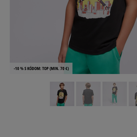
-10 % S KÓDOM: TOP (MIN. 70 €)