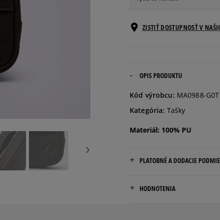
ONE SIZE
Informovať o d
ZISTIŤ DOSTUPNOSŤ V NAŠ
OPIS PRODUKTU
Kód výrobcu:
MA0988-G0T
Kategória:
Tašky
Materiál: 100% PU
PLATOBNÉ A DODACIE PODMI
Doručenie zadarmo od 80 €
HODNOTENIA
Dodacia lehota: 2 až 6 prac
Dostupné spôsoby doručen