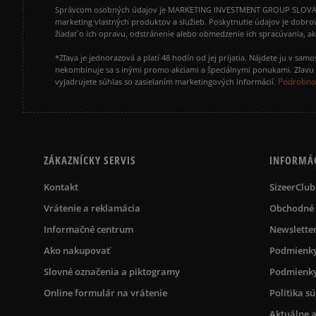
Správcom osobných údajov je MARKETING INVESTMENT GROUP SLOVAKIA s.
marketing vlastných produktov a služieb. Poskytnutie údajov je dobro
žiadať o ich opravu, odstránenie alebo obmedzenie ich spracúvania, 
*Zľava je jednorazová a platí 48 hodín od jej prijatia. Nájdete ju v s
nekombinuje sa s inými promo akciami a špeciálnymi ponukami. Zľavu v
Podrobnos
vyjadrujete súhlas so zasielaním marketingových informácií.
ZÁKAZNÍCKY SERVIS
INFORMÁ
Kontakt
SizeerClub
Vrátenie a reklamácia
Obchodné
Informačné centrum
Newslette
Ako nakupovať
Podmienky
Slovné označenia a piktogramy
Podmienky
Online formulár na vrátenie
Politika s
Aktuálne a