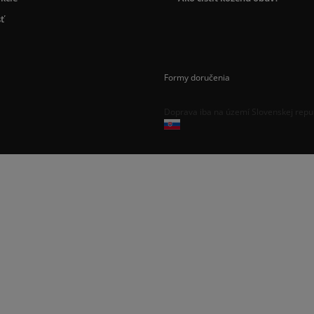
ť
Formy doručenia
Doprava iba na území Slovenskej repu