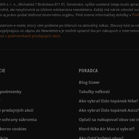
 r. o., Michalská 7 Bratislava 811 01, Slovensko, vyššie uvedené údaje budú spra
voľné, ale nevyhnutné za účelom odoberania newslettera. Každý má nárok odvolať svo
Pod
ako aj právo podať sťažnosť dozornému orgánu. Plné znenie informačnej doložky v
amostatnom e-maile, ktorý vám pošleme po kliknutí na aktivačný odkaz. Zľavový kód sa v
yplývajúcu zo zápisu do Newslettera je možné uplatniť iba pri nákupoch v interneto
ti v podmienkach predajných akcií.
CIE
PORADCA
Blog Sizeer
 podmienky
Tabuľky veľkostí
r
Ako vybrať číslo topánok Nike?
 predajných akcií
Ako vybrať číslo topánok Asics?
 ochrany súkromia
Oplatí sa nakupovať obuv cez i
úborov cookies
Ktoré Nike Air Max si vybrať?
kcie
Ako čistiť koženú obuv?