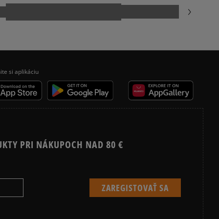
5
100%
kamenná pobočka, výdejné boxy: Z-BOX),
esu,
4
0%
jni.
nzií
3
0%
 čias
ite si aplikáciu
 overené
2
0%
1
0%
UKTY PRI NÁKUPOCH NAD 80 €
ecenzie?
Recenzie zákazníkov