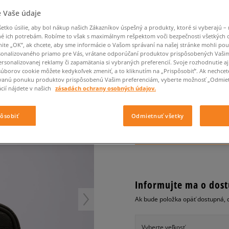
Converse Chuck Taylor
Havaianas
Ľadvinky
Confront
Champion
EMU Australia
All Star
Klobúky
Ľadvinky
 Vaše údaje
Dickies
Klobúky
Converse
Confront
Ellesse
Nike Air Max 90
Tašky
Klobúky
tko úsilie, aby bol nákup našich Zákazníkov úspešný a produkty, ktoré si vyberajú – 
Saucony
Peráčníky
Crocs
Converse
Fila
Nike Air Max DN8
é ich potrebám. Robíme to však s maximálnym rešpektom voči bezpečnosti všetkých
-50 % na druhé balenie
Rukavice
Clarks
Dr. Martens
DC
Jansport
nite „OK”, ak chcete, aby sme informácie o Vašom správaní na našej stránke mohli pou
ponožiek
JORDAN TAŠKA JAM
Nike Air Force 1 LV8
-50 % na druhé balení
onalizovaného priamo pre Vás, vrátane odporúčaní produktov prispôsobených Vaši
Eastpak
Dickies
Jordan
ponožek
rsonalizovanej reklamy či zapamätania si vybraných preferencií. Svoje rozhodnutie aj
Jordan 4
unisex, tašky
Empire
Eastpak
Lacoste
súborov cookie môžete kedykoľvek zmeniť, a to kliknutím na „Prispôsobiť”. Ak nechcet
New Balance 530
vanú ponuku produktov prispôsobenú Vašim preferenciám, vyberte možnosť „Odmiet
5.0
(
4
)
cií nájdete v našich
zásadách ochrany osobných údajov.
New Balance 1906
44
€
Puma Speedcat
cena s DPH
Puma Suede XL
pôsobiť
Odmietnuť všetky
Puma Palermo
+ 44 BODOV V
SIZEERCLU
Asics Gel-NYC Rugged
Informujte ma o dost
Ak bude položka opäť dostupná, 
Vyberte veľkosť