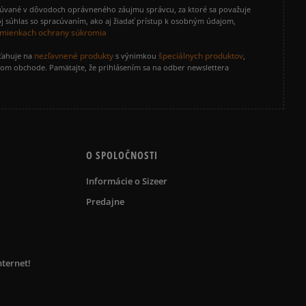
cúvané v dôvodoch oprávneného záujmu správcu, za ktoré sa považuje
Vymazať
Hľadať
j súhlas so spracúvaním, ako aj žiadať prístup k osobným údajom,
mienkach ochrany súkromia
nezľavnené produkty
špeciálnych produktov
zťahuje na
s výnimkou
,
vom obchode. Pamätajte, že prihlásením sa na odber newslettera
O SPOLOČNOSTI
Informácie o Sizeer
Predajne
nternet!