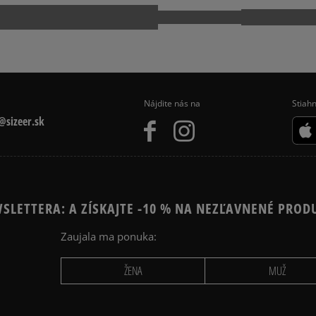
kuriér,
packeta (zásielkovňa - 
5.0
slovenská pošta - na adr
osobné prevzatie v preda
4
počet rece
Dostupné spôsoby platby:
zo všetkých
prevod,
Nájdite nás na
Stiahn
Získané recenzie a
kartou,
sizeer.sk
platba na dobierku.
SLETTERA: A ZÍSKAJTE -10 % NA NEZĽAVNENÉ PROD
Zaujala ma ponuka:
Ako zhromažďujeme r
ŽENA
MUŽ