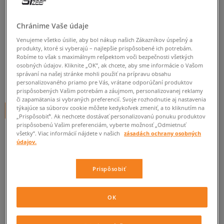
JORDAN TAŠKA ALPHA
CAMERA BAG
Chránime Vaše údaje
Venujeme všetko úsilie, aby bol nákup našich Zákazníkov úspešný a
unisex, tašky
produkty, ktoré si vyberajú – najlepšie prispôsobené ich potrebám.
Robíme to však s maximálnym rešpektom voči bezpečnosti všetkých
4.7
(
9
)
osobných údajov. Kliknite „OK”, ak chcete, aby sme informácie o Vašom
správaní na našej stránke mohli použiť na prípravu obsahu
39
€
personalizovaného priamo pre Vás, vrátane odporúčaní produktov
cena s DPH
prispôsobených Vašim potrebám a záujmom, personalizovanej reklamy
či zapamätania si vybraných preferencií. Svoje rozhodnutie aj nastavenia
týkajúce sa súborov cookie môžete kedykoľvek zmeniť, a to kliknutím na
+ 39 BODOV V
SIZEERCLUBE
„Prispôsobiť”. Ak nechcete dostávať personalizovanú ponuku produktov
prispôsobenú Vašim preferenciám, vyberte možnosť „Odmietnuť
FARBA
ČIERNA
všetky”. Viac informácií nájdete v našich
zásadách ochrany osobných
údajov.
Prispôsobiť
ONE SIZE
OK
ONE SIZE