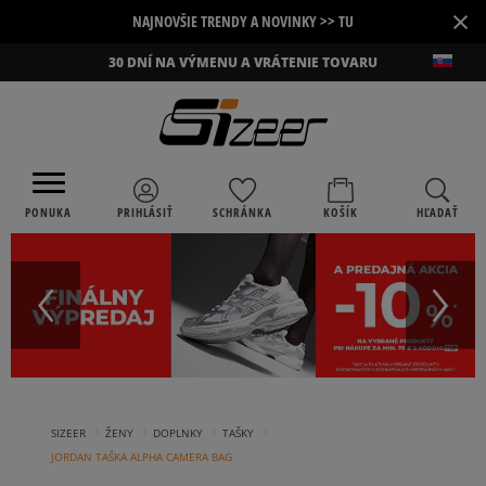
×
NAJNOVŠIE TRENDY A NOVINKY >> TU
30 DNÍ NA VÝMENU A VRÁTENIE TOVARU
PONUKA
PRIHLÁSIŤ
SCHRÁNKA
KOŠÍK
HĽADAŤ
›
›
›
›
SIZEER
ŽENY
DOPLNKY
TAŠKY
JORDAN TAŠKA ALPHA CAMERA BAG