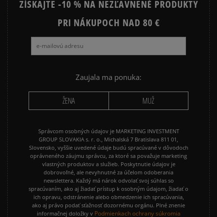
ZÍSKAJTE -10 % NA NEZĽAVNENÉ PRODUKTY
Ako zhromažďujeme recenzie?
PRI NÁKUPOCH NAD 80 €
Recenzie zákazníkov
Vymazať
Hľadať
Zaujala ma ponuka:
ŽENA
MUŽ
Správcom osobných údajov je MARKETING INVESTMENT
GROUP SLOVAKIA s. r. o., Michalská 7 Bratislava 811 01,
Slovensko, vyššie uvedené údaje budú spracúvané v dôvodoch
oprávneného záujmu správcu, za ktoré sa považuje marketing
vlastných produktov a služieb. Poskytnutie údajov je
dobrovoľné, ale nevyhnutné za účelom odoberania
newslettera. Každý má nárok odvolať svoj súhlas so
spracúvaním, ako aj žiadať prístup k osobným údajom, žiadať o
ich opravu, odstránenie alebo obmedzenie ich spracúvania,
ako aj právo podať sťažnosť dozornému orgánu. Plné znenie
Podmienkach ochrany súkromia
informačnej doložky v