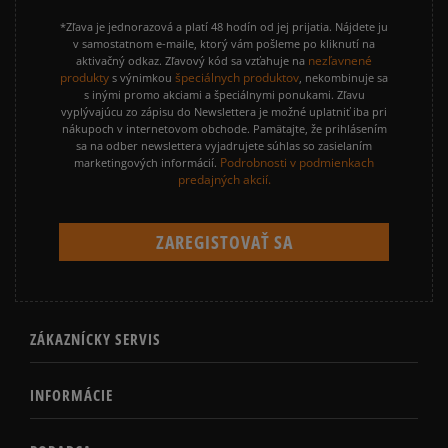
*Zľava je jednorazová a platí 48 hodín od jej prijatia. Nájdete ju
v samostatnom e-maile, ktorý vám pošleme po kliknutí na
nezľavnené
aktivačný odkaz. Zľavový kód sa vzťahuje na
produkty
špeciálnych produktov
s výnimkou
, nekombinuje sa
s inými promo akciami a špeciálnymi ponukami. Zľavu
vyplývajúcu zo zápisu do Newslettera je možné uplatniť iba pri
nákupoch v internetovom obchode. Pamätajte, že prihlásením
sa na odber newslettera vyjadrujete súhlas so zasielaním
Podrobnosti v podmienkach
marketingových informácií.
predajných akcií.
ZÁKAZNÍCKY SERVIS
INFORMÁCIE