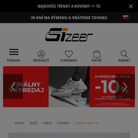
×
NAJNOVŠIE TRENDY A NOVINKY >> TU
30 DNÍ NA VÝMENU A VRÁTENIE TOVARU
PONUKA
PRIHLÁSIŤ
SCHRÁNKA
KOŠÍK
HĽADAŤ
›
›
›
›
SIZEER
MUŽI
OBUV
TENISKY
JORDAN MVP 92