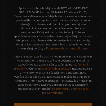
Správcom osobných údajov je MARKETING INVESTMENT
GROUP SLOVAKIA s. r. o., Michalská 7 Bratislava 811 01,
Slovensko, vyššie uvedené údaje budú spracúvané v dôvodoch
oprávneného záujmu správcu, za ktoré sa považuje marketing
vlastných produktov a služieb. Poskytnutie údajov je
dobrovoľné, ale nevyhnutné za účelom odoberania
newslettera. Každý má nárok odvolať svoj súhlas so
spracúvaním, ako aj žiadať prístup k osobným údajom, žiadať o
ich opravu, odstránenie alebo obmedzenie ich spracúvania,
ako aj právo podať sťažnosť dozornému orgánu. Plné znenie
Podmienkach ochrany súkromia
informačnej doložky v
*Zľava je jednorazová a platí 48 hodín od jej prijatia. Nájdete ju
v samostatnom e-maile, ktorý vám pošleme po kliknutí na
nezľavnené
aktivačný odkaz. Zľavový kód sa vzťahuje na
produkty
špeciálnych produktov
s výnimkou
, nekombinuje sa
s inými promo akciami a špeciálnymi ponukami. Zľavu
vyplývajúcu zo zápisu do Newslettera je možné uplatniť iba pri
nákupoch v internetovom obchode. Pamätajte, že prihlásením
sa na odber newslettera vyjadrujete súhlas so zasielaním
Podrobnosti v podmienkach
marketingových informácií.
predajných akcií.