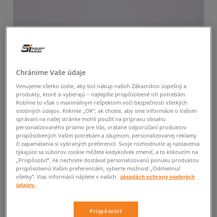
Chránime Vaše údaje
Venujeme všetko úsilie, aby bol nákup našich Zákazníkov úspešný a
produkty, ktoré si vyberajú – najlepšie prispôsobené ich potrebám.
Robíme to však s maximálnym rešpektom voči bezpečnosti všetkých
osobných údajov. Kliknite „OK”, ak chcete, aby sme informácie o Vašom
správaní na našej stránke mohli použiť na prípravu obsahu
personalizovaného priamo pre Vás, vrátane odporúčaní produktov
prispôsobených Vašim potrebám a záujmom, personalizovanej reklamy
či zapamätania si vybraných preferencií. Svoje rozhodnutie aj nastavenia
týkajúce sa súborov cookie môžete kedykoľvek zmeniť, a to kliknutím na
„Prispôsobiť”. Ak nechcete dostávať personalizovanú ponuku produktov
prispôsobenú Vašim preferenciám, vyberte možnosť „Odmietnuť
všetky”. Viac informácií nájdete v našich
zásadách ochrany osobných
údajov.
Prispôsobiť