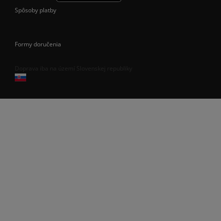
Spôsoby platby
Formy doručenia
Doprava iba na území Slovenskej republiky