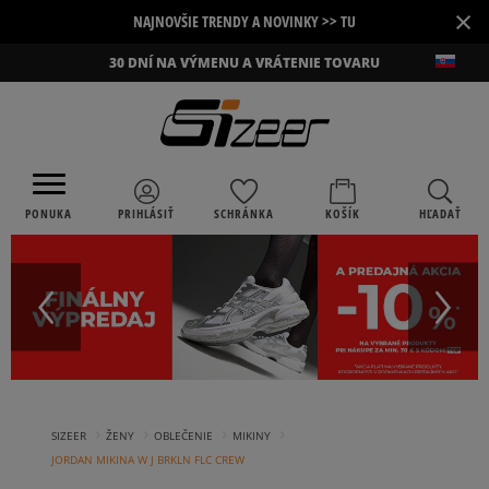
×
NAJNOVŠIE TRENDY A NOVINKY >> TU
30 DNÍ NA VÝMENU A VRÁTENIE TOVARU
PONUKA
PRIHLÁSIŤ
SCHRÁNKA
KOŠÍK
HĽADAŤ
›
›
›
›
SIZEER
ŽENY
OBLEČENIE
MIKINY
JORDAN MIKINA W J BRKLN FLC CREW