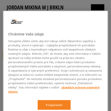
JORDAN MIKINA W J BRKLN
FLC CREW
dámske, mikiny
5.0
(
13
)
Chránime Vaše údaje
39
€
Venujeme všetko úsilie, aby bol nákup našich Zákazníkov úspešný a
cena s DPH
produkty, ktoré si vyberajú – najlepšie prispôsobené ich potrebám.
Robíme to však s maximálnym rešpektom voči bezpečnosti všetkých
osobných údajov. Kliknite „OK”, ak chcete, aby sme informácie o Vašom
+ 39 BODOV V
SIZEERCLUBE
správaní na našej stránke mohli použiť na prípravu obsahu
personalizovaného priamo pre Vás, vrátane odporúčaní produktov
prispôsobených Vašim potrebám a záujmom, personalizovanej reklamy
či zapamätania si vybraných preferencií. Svoje rozhodnutie aj nastavenia
týkajúce sa súborov cookie môžete kedykoľvek zmeniť, a to kliknutím na
„Prispôsobiť”. Ak nechcete dostávať personalizovanú ponuku produktov
prispôsobenú Vašim preferenciám, vyberte možnosť „Odmietnuť
Informujte ma o dostupnosti
všetky”. Viac informácií nájdete v našich
zásadách ochrany osobných
údajov.
Ak bude položka opäť dostupná, dostanete od nás oznámenie.
Prispôsobiť
Vyberte veľkosť