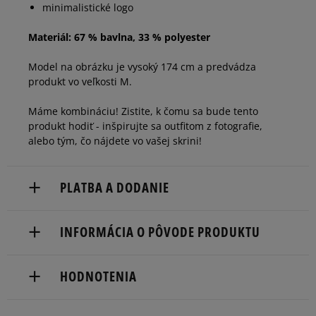
minimalistické logo
Materiál: 67 % bavlna, 33 % polyester
Model na obrázku je vysoký 174 cm a predvádza
produkt vo veľkosti M.
Máme kombináciu! Zistite, k čomu sa bude tento
produkt hodiť - inšpirujte sa outfitom z fotografie,
alebo tým, čo nájdete vo vašej skrini!
PLATBA A DODANIE
Doručenie zadarmo od 80 €.
INFORMÁCIA O PÔVODE PRODUKTU
Dodacia lehota: 2 až 6 pracovné dni.
Nike European Headquarters
Dostupné spôsoby doručenia:
HODNOTENIA
Colosseum 1
kuriér,
1213 NL Hilversum, Netherlands
packeta (zásielkovňa - kamenná pobočka, výdejné