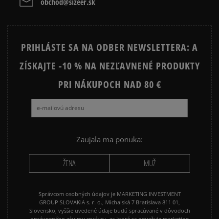
obchod@sizeer.sk
Vymazať
Hľadať
Prezrite si populárne kolekcie:
PRIHLÁSTE SA NA ODBER NEWSLETTERA: A
NIKE FLEECE
NIKE TECH FLEECE
ZÍSKAJTE -10 % NA NEZĽAVNENÉ PRODUKTY
NIKE HOODIES
NIKE SPORTSWEAR
PRI NÁKUPOCH NAD 80 €
JARNÉ OBLEČENIE
JESENNÉ OBLEČENIE
ZIMNÉ OBLEČENIE
Zaujala ma ponuka:
ŽENA
MUŽ
Správcom osobných údajov je MARKETING INVESTMENT
GROUP SLOVAKIA s. r. o., Michalská 7 Bratislava 811 01,
Slovensko, vyššie uvedené údaje budú spracúvané v dôvodoch
oprávneného záujmu správcu, za ktoré sa považuje marketing