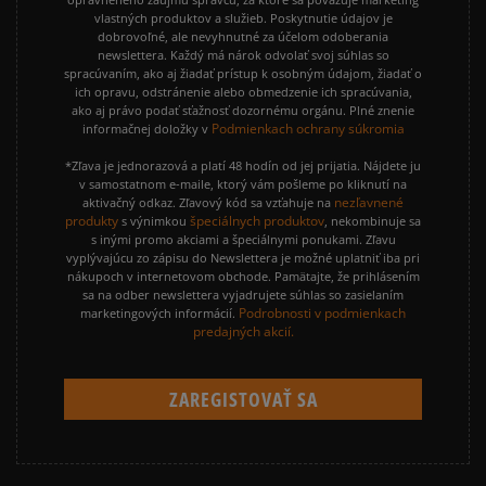
vlastných produktov a služieb. Poskytnutie údajov je
dobrovoľné, ale nevyhnutné za účelom odoberania
newslettera. Každý má nárok odvolať svoj súhlas so
spracúvaním, ako aj žiadať prístup k osobným údajom, žiadať o
ich opravu, odstránenie alebo obmedzenie ich spracúvania,
ako aj právo podať sťažnosť dozornému orgánu. Plné znenie
Podmienkach ochrany súkromia
informačnej doložky v
*Zľava je jednorazová a platí 48 hodín od jej prijatia. Nájdete ju
v samostatnom e-maile, ktorý vám pošleme po kliknutí na
nezľavnené
aktivačný odkaz. Zľavový kód sa vzťahuje na
produkty
špeciálnych produktov
s výnimkou
, nekombinuje sa
s inými promo akciami a špeciálnymi ponukami. Zľavu
vyplývajúcu zo zápisu do Newslettera je možné uplatniť iba pri
nákupoch v internetovom obchode. Pamätajte, že prihlásením
sa na odber newslettera vyjadrujete súhlas so zasielaním
Podrobnosti v podmienkach
marketingových informácií.
predajných akcií.