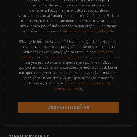
dobrovoľné, ale nevyhnutné za účelom odoberania
newslettera. Každý má nárok odvolať svoj súhlas so
spracúvaním, ako aj žiadať prístup k osobným údajom, žiadať o
ich opravu, odstránenie alebo obmedzenie ich spracúvania,
ako aj právo podať sťažnosť dozornému orgánu. Plné znenie
Podmienkach ochrany súkromia
informačnej doložky v
*Zľava je jednorazová a platí 48 hodín od jej prijatia. Nájdete ju
v samostatnom e-maile, ktorý vám pošleme po kliknutí na
nezľavnené
aktivačný odkaz. Zľavový kód sa vzťahuje na
produkty
špeciálnych produktov
s výnimkou
, nekombinuje sa
s inými promo akciami a špeciálnymi ponukami. Zľavu
vyplývajúcu zo zápisu do Newslettera je možné uplatniť iba pri
nákupoch v internetovom obchode. Pamätajte, že prihlásením
sa na odber newslettera vyjadrujete súhlas so zasielaním
Podrobnosti v podmienkach
marketingových informácií.
predajných akcií.
ZÁKAZNÍCKY SERVIS