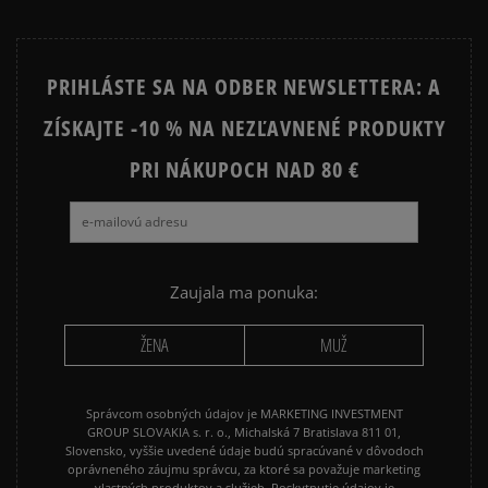
PRIHLÁSTE SA NA ODBER NEWSLETTERA: A
ZÍSKAJTE -10 % NA NEZĽAVNENÉ PRODUKTY
PRI NÁKUPOCH NAD 80 €
Zaujala ma ponuka:
ŽENA
MUŽ
Správcom osobných údajov je MARKETING INVESTMENT
GROUP SLOVAKIA s. r. o., Michalská 7 Bratislava 811 01,
Slovensko, vyššie uvedené údaje budú spracúvané v dôvodoch
oprávneného záujmu správcu, za ktoré sa považuje marketing
vlastných produktov a služieb. Poskytnutie údajov je