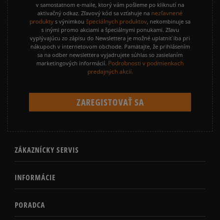
v samostatnom e-maile, ktorý vám pošleme po kliknutí na
nezľavnené
aktivačný odkaz. Zľavový kód sa vzťahuje na
produkty
špeciálnych produktov
s výnimkou
, nekombinuje sa
s inými promo akciami a špeciálnymi ponukami. Zľavu
vyplývajúcu zo zápisu do Newslettera je možné uplatniť iba pri
nákupoch v internetovom obchode. Pamätajte, že prihlásením
sa na odber newslettera vyjadrujete súhlas so zasielaním
Podrobnosti v podmienkach
marketingových informácií.
predajných akcií.
ZÁKAZNÍCKY SERVIS
INFORMÁCIE
PORADCA