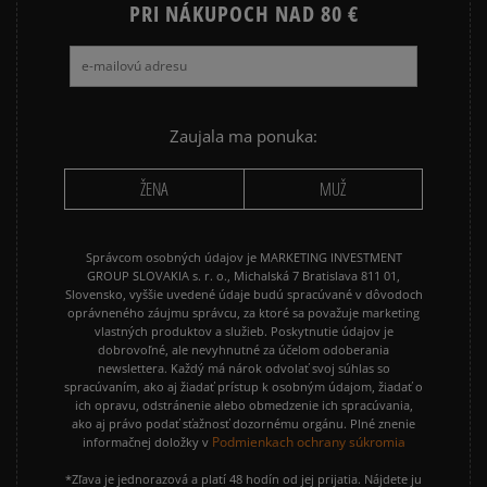
NIKE SPORTSWEAR
PRI NÁKUPOCH NAD 80 €
JARNÉ OBLEČENIE
ADIDAS 3 STRIPES
ADIDAS 3 STRIPES TRIČKÁ
Zaujala ma ponuka:
ŽENA
MUŽ
Správcom osobných údajov je MARKETING INVESTMENT
GROUP SLOVAKIA s. r. o., Michalská 7 Bratislava 811 01,
Slovensko, vyššie uvedené údaje budú spracúvané v dôvodoch
oprávneného záujmu správcu, za ktoré sa považuje marketing
vlastných produktov a služieb. Poskytnutie údajov je
dobrovoľné, ale nevyhnutné za účelom odoberania
newslettera. Každý má nárok odvolať svoj súhlas so
spracúvaním, ako aj žiadať prístup k osobným údajom, žiadať o
ich opravu, odstránenie alebo obmedzenie ich spracúvania,
ako aj právo podať sťažnosť dozornému orgánu. Plné znenie
Podmienkach ochrany súkromia
informačnej doložky v
*Zľava je jednorazová a platí 48 hodín od jej prijatia. Nájdete ju