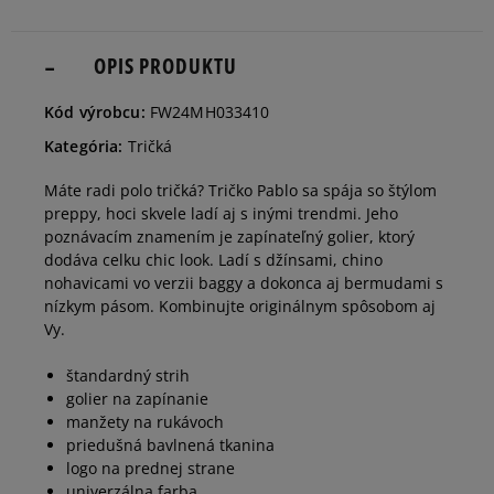
Informovať o
M
dostupnosti
OPIS PRODUKTU
Informovať o
Kód výrobcu:
FW24MH033410
L
dostupnosti
Kategória:
Tričká
Informovať o
Máte radi polo tričká? Tričko Pablo sa spája so štýlom
XL
dostupnosti
preppy, hoci skvele ladí aj s inými trendmi. Jeho
poznávacím znamením je zapínateľný golier, ktorý
dodáva celku chic look. Ladí s džínsami, chino
nohavicami vo verzii baggy a dokonca aj bermudami s
nízkym pásom. Kombinujte originálnym spôsobom aj
Vy.
štandardný strih
golier na zapínanie
manžety na rukávoch
priedušná bavlnená tkanina
logo na prednej strane
univerzálna farba