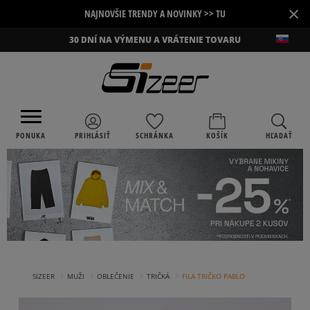
×
NAJNOVŠIE TRENDY A NOVINKY >> TU
30 DNÍ NA VÝMENU A VRÁTENIE TOVARU
PONUKA
PRIHLÁSIŤ
SCHRÁNKA
KOŠÍK
HĽADAŤ
›
›
›
›
SIZEER
MUŽI
OBLEČENIE
TRIČKÁ
FILA TRIČKO PABLO