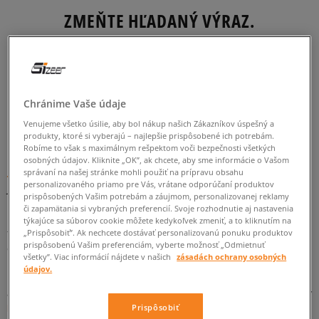
ZMEŇTE HĽADANÝ VÝRAZ.
SKÚSTE POUŽIŤ MENŠÍ POČET FILTROV
(ODSTRÁŇTE MENEJ DÔLEŽITÉ).
Chránime Vaše údaje
SPÄŤ
Venujeme všetko úsilie, aby bol nákup našich Zákazníkov úspešný a
produkty, ktoré si vyberajú – najlepšie prispôsobené ich potrebám.
Robíme to však s maximálnym rešpektom voči bezpečnosti všetkých
osobných údajov. Kliknite „OK”, ak chcete, aby sme informácie o Vašom
Fila Stackhouse Spaghetti v Sizeer
správaní na našej stránke mohli použiť na prípravu obsahu
personalizovaného priamo pre Vás, vrátane odporúčaní produktov
Je pre vás streetwear viac než len móda? Radi predvádzate svoj
prispôsobených Vašim potrebám a záujmom, personalizovanej reklamy
prepracovaný štýl? Zároveň je pre vás vo vašom rušnom
či zapamätania si vybraných preferencií. Svoje rozhodnutie aj nastavenia
mestskom živote dôležité pohodlie? Predstavte si, že existujú
týkajúce sa súborov cookie môžete kedykoľvek zmeniť, a to kliknutím na
tenisky, ktoré spĺňajú všetky vaše potreby. V Sizeer na vás
„Prispôsobiť”. Ak nechcete dostávať personalizovanú ponuku produktov
prispôsobenú Vašim preferenciám, vyberte možnosť „Odmietnuť
čakajú fenomenálne tenisky Fila Stackhouse Spaghetti. Sú
všetky”. Viac informácií nájdete v našich
zásadách ochrany osobných
kombináciou najlepšieho dizajnu, vynikajúcej kvality a
údajov.
maximálneho pohodlia bez ohľadu na situáciu. Nestrácajte čas
a objavujte všetky modely série Stackhouse Spaghetti značky
Fila
.
Prispôsobiť