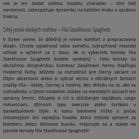
nie je len dodať celému modelu charakter – tlmí tiež
nerovnosti, zabezpečuje dynamiku na každom kroku a správnu
trakciu.
Silný prvok všetkých outfitov – Fila Stackhouse Spaghetti
V Sizeer vieme, že dôležitý je nielen komfort a prepracovaný
dizajn. Chcete vyjadrovať seba samého, zvýrazňovať mestský
vzhľad a vyčleniť sa z davu. Ak si vyberiete tenisky Fila
Stackhouse Spaghetti budete spokojný – tieto tenisky sú
skutočnou dizajnérskou bombou! Zaujímavú formu dopĺňajú
moderné farby. Môžete sa rozhodnúť pre čierny variant so
žltým akcentami alebo si vybrať verziu v oficiálnych farbách
značky Fila – bielej, čiernej a modrej. Bez ohľadu na to, ako sa
rozhodnete, s týmto modelom získate na mestských uliciach ten
správny šmrnc. Obujete si ich k obľúbeným teplákom, cargo
nohaviciam, džínsom typu oversize alebo šortkám v
basketbalovom štýle. K tomu bavlnené tričko a počas
chladnejších dní teplejšia hoodie, ktorú môžete vymeniť za
bomberu alebo džínsovú bundu. Inšpirujte sa a stavte na
pánske tenisky Fila Stackhouse Spaghetti!