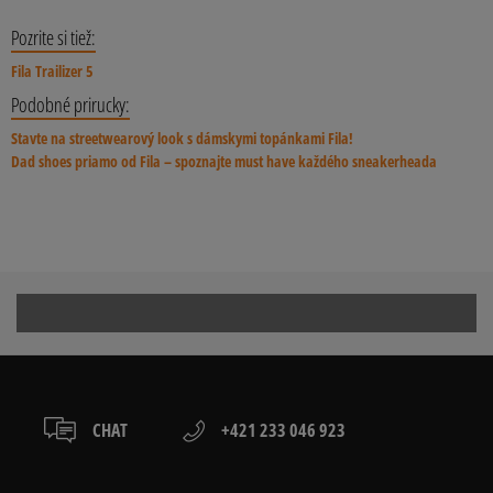
Pozrite si tiež:
Fila Trailizer 5
Podobné prirucky:
Stavte na streetwearový look s dámskymi topánkami Fila!
Dad shoes priamo od Fila – spoznajte must have každého sneakerheada
CHAT
+421 233 046 923