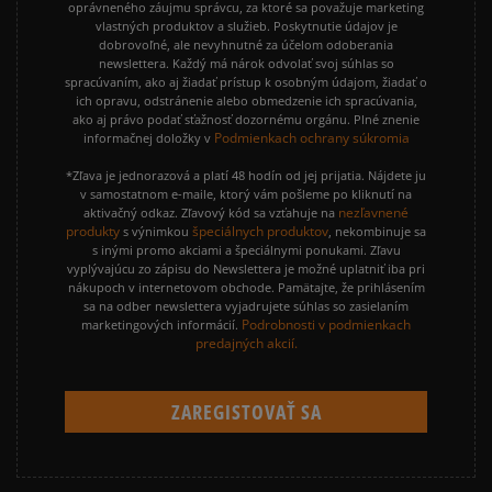
oprávneného záujmu správcu, za ktoré sa považuje marketing
vlastných produktov a služieb. Poskytnutie údajov je
dobrovoľné, ale nevyhnutné za účelom odoberania
newslettera. Každý má nárok odvolať svoj súhlas so
spracúvaním, ako aj žiadať prístup k osobným údajom, žiadať o
ich opravu, odstránenie alebo obmedzenie ich spracúvania,
ako aj právo podať sťažnosť dozornému orgánu. Plné znenie
Podmienkach ochrany súkromia
informačnej doložky v
*Zľava je jednorazová a platí 48 hodín od jej prijatia. Nájdete ju
v samostatnom e-maile, ktorý vám pošleme po kliknutí na
nezľavnené
aktivačný odkaz. Zľavový kód sa vzťahuje na
produkty
špeciálnych produktov
s výnimkou
, nekombinuje sa
s inými promo akciami a špeciálnymi ponukami. Zľavu
vyplývajúcu zo zápisu do Newslettera je možné uplatniť iba pri
nákupoch v internetovom obchode. Pamätajte, že prihlásením
sa na odber newslettera vyjadrujete súhlas so zasielaním
Podrobnosti v podmienkach
marketingových informácií.
predajných akcií.