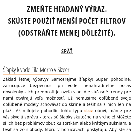
ZMEŇTE HĽADANÝ VÝRAZ.
SKÚSTE POUŽIŤ MENŠÍ POČET FILTROV
(ODSTRÁŇTE MENEJ DÔLEŽITÉ).
SPÄŤ
Šľapky k vode Fila Morro v Sizeer
Základ letnej výbavy? Samozrejme šľapky! Super pohodlné,
zaručujúce bezpečnosť pri vode, nenahraditeľné počas
dovolenky - ich predností je oveľa viac. Ale súčasné trendy pre
nami otvárajú veľa možností. Už nemusíme obľúbené svoje
obľúbené modely schovávať do skrine a tešiť sa z nich len na
pláži. Ak milujete pohodlie tohto typu
obuvi
obuvi, máme pre
vás skvelú správu - teraz sú šľapky skutočne na vrchole! Môžete
si ich bez problémov obuť ku šortkám alebo krátkym sukniam, a
tešiť sa zo slobody, ktorú v horúčavách poskytujú. Aby ste sa