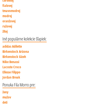
červenej
fialovej
tmavomodrej
modrej
oranžovej
ružovej
žltej
Iné populárne kolekcie šľapiek:
adidas Adilette
Birkenstock Arizona
Birkenstock Gizeh
Nike Benassi
Lacoste Croco
Ellesse Filippo
Jordan Break
Ponuka Fila Morro pre:
ženy
mužov
deti