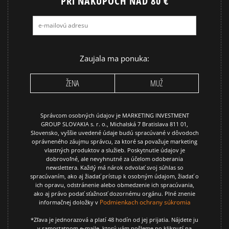
PRI NÁKUPOCH NAD 80 €
Zaujala ma ponuka:
ŽENA
MUŽ
Správcom osobných údajov je MARKETING INVESTMENT
GROUP SLOVAKIA s. r. o., Michalská 7 Bratislava 811 01,
Slovensko, vyššie uvedené údaje budú spracúvané v dôvodoch
oprávneného záujmu správcu, za ktoré sa považuje marketing
vlastných produktov a služieb. Poskytnutie údajov je
dobrovoľné, ale nevyhnutné za účelom odoberania
newslettera. Každý má nárok odvolať svoj súhlas so
spracúvaním, ako aj žiadať prístup k osobným údajom, žiadať o
ich opravu, odstránenie alebo obmedzenie ich spracúvania,
ako aj právo podať sťažnosť dozornému orgánu. Plné znenie
Podmienkach ochrany súkromia
informačnej doložky v
*Zľava je jednorazová a platí 48 hodín od jej prijatia. Nájdete ju
v samostatnom e-maile, ktorý vám pošleme po kliknutí na