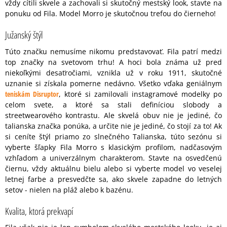
vždy cítili skvele a zachovali si skutočný mestský look, stavte na
ponuku od Fila. Model Morro je skutočnou trefou do čierneho!
Južanský štýl
Túto značku nemusíme nikomu predstavovať. Fila patrí medzi
top značky na svetovom trhu! A hoci bola známa už pred
niekoľkými desaťročiami, vznikla už v roku 1911, skutočné
uznanie si získala pomerne nedávno. Všetko vďaka geniálnym
teniskám Disruptor
, ktoré si zamilovali instagramové modelky po
celom svete, a ktoré sa stali definíciou slobody a
streetwearového kontrastu. Ale skvelá obuv nie je jediné, čo
talianska značka ponúka, a určite nie je jediné, čo stojí za to! Ak
si ceníte štýl priamo zo slnečného Talianska, túto sezónu si
vyberte šľapky Fila Morro s klasickým profilom, nadčasovým
vzhľadom a univerzálnym charakterom. Stavte na osvedčenú
čiernu, vždy aktuálnu bielu alebo si vyberte model vo veselej
letnej farbe a presvedčte sa, ako skvele zapadne do letných
setov - nielen na pláž alebo k bazénu.
Kvalita, ktorá prekvapí