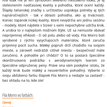
Fila však nie je len symbolom skvelého mestského looku, je aj
stelesnením nadčasovej kvality a pohodlia, ktoré ocení každý.
Šľapky talianskej značky s určitosťou uspokoja potreby aj tých
najnáročnejších - tak v oblasti pohodlia, ako aj trvácnosti.
Koniec topánok nízkej kvality, ktoré nevydržia ani jednu sezónu
- modely, ktoré nájdete v Sizeer s vami nepochybne udržia krok.
A urobia to v najlepšom možnom štýle. Už sa nemusíte obávať
nepríjemnej vlhkosti - či od potu alebo od vody. Fila Morro boli
vyrobené z rýchlo vysychajúcich materiálov, ktoré zaručia
príjemný pocit sucha. Mäkký popruh drží chodidlo na svojom
mieste, a zároveň nedráždi citlivé miesta - bezpečnosť máte
zaručenú. A pohodlie pri chôdzi? O to sa postará špeciálne
skonštruovaná podrážka s aerodynamickým tvarom zo
špeciálne odpruženej peny. Práve ona vám poskytne istotu, že
každý krok bude mäkký a neuveriteľne pohodlný. Vyberte si
svoju obľúbenú farbu šľapiek Fila Morro a nedajte sa zastaviť -
bez ohľadu na to, kde ste!
Fila Morro vo farbách:
čiernej