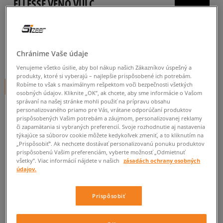
ELLESSE VENO VULC
pánske, tenisky
4.0
(
5
)
Chránime Vaše údaje
30
€
cena s DPH
Venujeme všetko úsilie, aby bol nákup našich Zákazníkov úspešný a
produkty, ktoré si vyberajú – najlepšie prispôsobené ich potrebám.
Robíme to však s maximálnym rešpektom voči bezpečnosti všetkých
+ 30 BODOV V
SIZEERCLUBE
osobných údajov. Kliknite „OK”, ak chcete, aby sme informácie o Vašom
správaní na našej stránke mohli použiť na prípravu obsahu
personalizovaného priamo pre Vás, vrátane odporúčaní produktov
prispôsobených Vašim potrebám a záujmom, personalizovanej reklamy
Informujte ma o dostupnosti
či zapamätania si vybraných preferencií. Svoje rozhodnutie aj nastavenia
týkajúce sa súborov cookie môžete kedykoľvek zmeniť, a to kliknutím na
Ak bude položka opäť dostupná, dostanete od nás oznámenie.
„Prispôsobiť”. Ak nechcete dostávať personalizovanú ponuku produktov
prispôsobenú Vašim preferenciám, vyberte možnosť „Odmietnuť
všetky”. Viac informácií nájdete v našich
zásadách ochrany osobných
Vyberte veľkosť
údajov.
Veľkosti EU
Veľkosti US
ZISTIŤ DOSTUPNOSŤ V NAŠICH KAMENNÝCH PREDAJNIACH
Prispôsobiť
41
25,4 cm
Informovať o dostupnosti