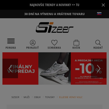
×
NAJNOVŠIE TRENDY A NOVINKY >> TU
30 DNÍ NA VÝMENU A VRÁTENIE TOVARU
PONUKA
PRIHLÁSIŤ
SCHRÁNKA
KOŠÍK
HĽADAŤ
›
›
›
›
SIZEER
MUŽI
OBUV
TENISKY
ELLESSE VENO VULC