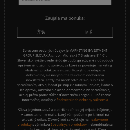
NIKE P-6000
NIKE SHOX
PUMA SUEDE
REEBOK CLASSIC
Zaujala ma ponuka:
VANS OLD SKOOL
VANS SK8
ŽENA
MUŽ
Správcom osobných údajov je MARKETING INVESTMENT
GROUP SLOVAKIA s. r. o., Michalská 7 Bratislava 811 01,
Slovensko, vyššie uvedené údaje budú spracúvané v dôvodoch
oprávneného záujmu správcu, za ktoré sa považuje marketing
vlastných produktov a služieb. Poskytnutie údajov je
dobrovoľné, ale nevyhnutné za účelom odoberania
newslettera. Každý má nárok odvolať svoj súhlas so
spracúvaním, ako aj žiadať prístup k osobným údajom, žiadať o
ich opravu, odstránenie alebo obmedzenie ich spracúvania,
ako aj právo podať sťažnosť dozornému orgánu. Plné znenie
Podmienkach ochrany súkromia
informačnej doložky v
*Zľava je jednorazová a platí 48 hodín od jej prijatia. Nájdete ju
v samostatnom e-maile, ktorý vám pošleme po kliknutí na
nezľavnené
aktivačný odkaz. Zľavový kód sa vzťahuje na
produkty
špeciálnych produktov
s výnimkou
, nekombinuje sa
s inými promo akciami a špeciálnymi ponukami. Zľavu