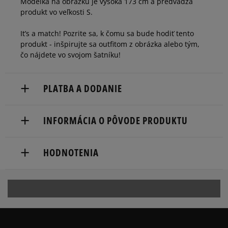
Modelka na obrázku je vysoká 173 cm a predvádza
produkt vo veľkosti S.
It’s a match! Pozrite sa, k čomu sa bude hodiť tento
produkt - inšpirujte sa outfitom z obrázka alebo tým,
čo nájdete vo svojom šatníku!
PLATBA A DODANIE
Doručenie zadarmo od 80 €.
INFORMÁCIA O PÔVODE PRODUKTU
Dodacia lehota: 2 až 6 pracovné dni.
Focus International Nl B.V.
Dostupné spôsoby doručenia:
HODNOTENIA
Danzigerkade 9A
kuriér,
1013 AP Amsterdam, Netherlands
packeta (zásielkovňa - kamenná pobočka, výdejné
boxy: Z-BOX),
compliance@focus-brands.com
5
100%
slovenská pošta - na adresu,
osobné prevzatie v predajni.
5.0
Dostupné spôsoby platby:
4
0%