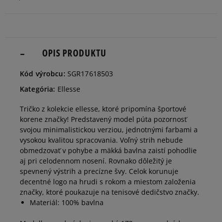
dostupnosti
Informovať o
S
dostupnosti
OPIS PRODUKTU
Informovať o
Kód výrobcu:
SGR17618503
M
dostupnosti
Kategória:
Ellesse
Informovať o
Tričko z kolekcie ellesse, ktoré pripomína športové
L
dostupnosti
korene značky! Predstavený model púta pozornosť
svojou minimalistickou verziou, jednotnými farbami a
vysokou kvalitou spracovania. Voľný strih nebude
Informovať o
XL
obmedzovať v pohybe a mäkká bavlna zaistí pohodlie
dostupnosti
aj pri celodennom nosení. Rovnako dôležitý je
spevnený výstrih a precízne švy. Celok korunuje
decentné logo na hrudi s rokom a miestom založenia
značky, ktoré poukazuje na tenisové dedičstvo značky.
Materiál: 100% bavlna