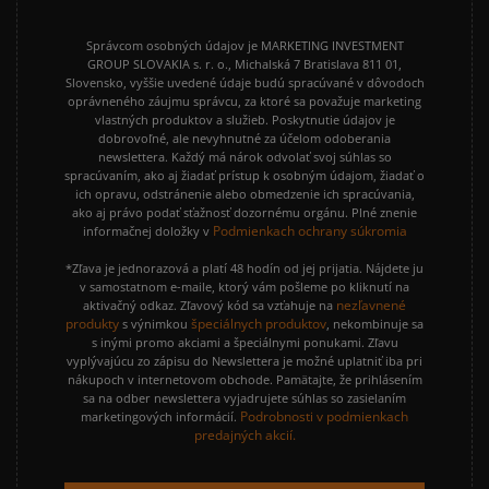
Správcom osobných údajov je MARKETING INVESTMENT
GROUP SLOVAKIA s. r. o., Michalská 7 Bratislava 811 01,
Slovensko, vyššie uvedené údaje budú spracúvané v dôvodoch
oprávneného záujmu správcu, za ktoré sa považuje marketing
vlastných produktov a služieb. Poskytnutie údajov je
dobrovoľné, ale nevyhnutné za účelom odoberania
newslettera. Každý má nárok odvolať svoj súhlas so
spracúvaním, ako aj žiadať prístup k osobným údajom, žiadať o
ich opravu, odstránenie alebo obmedzenie ich spracúvania,
ako aj právo podať sťažnosť dozornému orgánu. Plné znenie
Podmienkach ochrany súkromia
informačnej doložky v
*Zľava je jednorazová a platí 48 hodín od jej prijatia. Nájdete ju
v samostatnom e-maile, ktorý vám pošleme po kliknutí na
nezľavnené
aktivačný odkaz. Zľavový kód sa vzťahuje na
produkty
špeciálnych produktov
s výnimkou
, nekombinuje sa
s inými promo akciami a špeciálnymi ponukami. Zľavu
vyplývajúcu zo zápisu do Newslettera je možné uplatniť iba pri
nákupoch v internetovom obchode. Pamätajte, že prihlásením
sa na odber newslettera vyjadrujete súhlas so zasielaním
Podrobnosti v podmienkach
marketingových informácií.
predajných akcií.