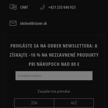
prevod,
3
počet recenzií
CHAT
+421 233 046 923
kartou,
3
0%
zo všetkých čias
platba na dobierku.
Získané recenzie a overené
2
0%
obchod@sizeer.sk
1
0%
PRIHLÁSTE SA NA ODBER NEWSLETTERA: A
ZÍSKAJTE -10 % NA NEZĽAVNENÉ PRODUKTY
Ako zhromažďujeme recenzie?
PRI NÁKUPOCH NAD 80 €
Recenzie zákazníkov
Vymazať
Hľadať
Zaujala ma ponuka:
ŽENA
MUŽ