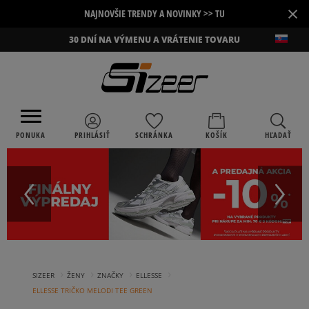
×
NAJNOVŠIE TRENDY A NOVINKY >> TU
30 DNÍ NA VÝMENU A VRÁTENIE TOVARU
PONUKA
PRIHLÁSIŤ
SCHRÁNKA
KOŠÍK
HĽADAŤ
›
›
›
›
SIZEER
ŽENY
ZNAČKY
ELLESSE
ELLESSE TRIČKO MELODI TEE GREEN