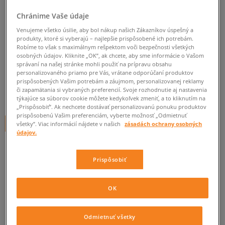
EASTPAK PERAČNÍK
Chránime Vaše údaje
BENCHMARK SINGLE TRIPLE
Venujeme všetko úsilie, aby bol nákup našich Zákazníkov úspešný a
DENIM
produkty, ktoré si vyberajú – najlepšie prispôsobené ich potrebám.
Robíme to však s maximálnym rešpektom voči bezpečnosti všetkých
unisex, peračníky
osobných údajov. Kliknite „OK”, ak chcete, aby sme informácie o Vašom
správaní na našej stránke mohli použiť na prípravu obsahu
personalizovaného priamo pre Vás, vrátane odporúčaní produktov
0.0
(
0
)
prispôsobených Vašim potrebám a záujmom, personalizovanej reklamy
či zapamätania si vybraných preferencií. Svoje rozhodnutie aj nastavenia
13
€
cena s DPH
týkajúce sa súborov cookie môžete kedykoľvek zmeniť, a to kliknutím na
„Prispôsobiť”. Ak nechcete dostávať personalizovanú ponuku produktov
prispôsobenú Vašim preferenciám, vyberte možnosť „Odmietnuť
+ 13 BODOV V
SIZEERCLUBE
všetky”. Viac informácií nájdete v našich
zásadách ochrany osobných
údajov.
Prispôsobiť
Informujte ma o dostupnosti
Ak bude položka opäť dostupná, dostanete od nás oznámenie.
OK
Vyberte veľkosť
Odmietnuť všetky