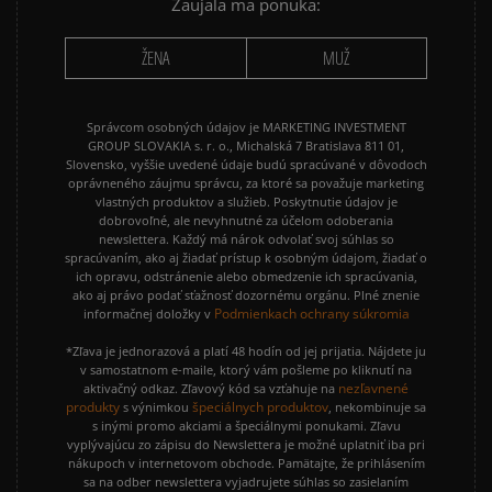
Zaujala ma ponuka:
ŽENA
MUŽ
Správcom osobných údajov je MARKETING INVESTMENT
GROUP SLOVAKIA s. r. o., Michalská 7 Bratislava 811 01,
Slovensko, vyššie uvedené údaje budú spracúvané v dôvodoch
oprávneného záujmu správcu, za ktoré sa považuje marketing
vlastných produktov a služieb. Poskytnutie údajov je
dobrovoľné, ale nevyhnutné za účelom odoberania
newslettera. Každý má nárok odvolať svoj súhlas so
spracúvaním, ako aj žiadať prístup k osobným údajom, žiadať o
ich opravu, odstránenie alebo obmedzenie ich spracúvania,
ako aj právo podať sťažnosť dozornému orgánu. Plné znenie
Podmienkach ochrany súkromia
informačnej doložky v
*Zľava je jednorazová a platí 48 hodín od jej prijatia. Nájdete ju
v samostatnom e-maile, ktorý vám pošleme po kliknutí na
nezľavnené
aktivačný odkaz. Zľavový kód sa vzťahuje na
produkty
špeciálnych produktov
s výnimkou
, nekombinuje sa
s inými promo akciami a špeciálnymi ponukami. Zľavu
vyplývajúcu zo zápisu do Newslettera je možné uplatniť iba pri
nákupoch v internetovom obchode. Pamätajte, že prihlásením
sa na odber newslettera vyjadrujete súhlas so zasielaním