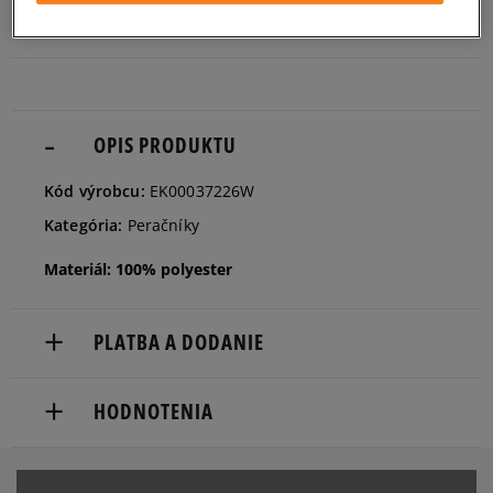
ZISTIŤ DOSTUPNOSŤ V NAŠICH KAMENNÝCH PREDAJNIACH
ONE SIZE
Informovať o dostupnosti
OPIS PRODUKTU
Kód výrobcu:
EK00037226W
Kategória:
Peračníky
Materiál: 100% polyester
PLATBA A DODANIE
Doručenie zadarmo od 80 €.
HODNOTENIA
Dodacia lehota: 2 až 6 pracovné dni.
Dostupné spôsoby doručenia:
Produkt nemá žiadne recenzie