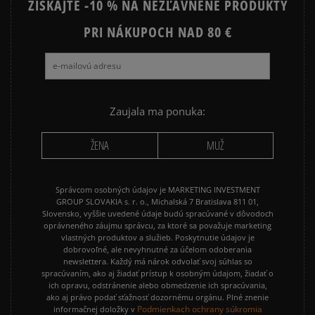
ZÍSKAJTE -10 % NA NEZĽAVNENÉ PRODUKTY
PRI NÁKUPOCH NAD 80 €
Zaujala ma ponuka:
ŽENA
MUŽ
Správcom osobných údajov je MARKETING INVESTMENT
GROUP SLOVAKIA s. r. o., Michalská 7 Bratislava 811 01,
Slovensko, vyššie uvedené údaje budú spracúvané v dôvodoch
oprávneného záujmu správcu, za ktoré sa považuje marketing
vlastných produktov a služieb. Poskytnutie údajov je
dobrovoľné, ale nevyhnutné za účelom odoberania
newslettera. Každý má nárok odvolať svoj súhlas so
spracúvaním, ako aj žiadať prístup k osobným údajom, žiadať o
ich opravu, odstránenie alebo obmedzenie ich spracúvania,
ako aj právo podať sťažnosť dozornému orgánu. Plné znenie
Podmienkach ochrany súkromia
informačnej doložky v