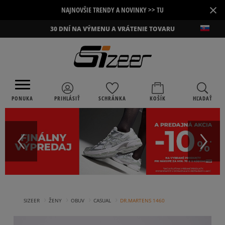
×
NAJNOVŠIE TRENDY A NOVINKY >> TU
30 DNÍ NA VÝMENU A VRÁTENIE TOVARU
PONUKA
PRIHLÁSIŤ
SCHRÁNKA
KOŠÍK
HĽADAŤ
›
›
›
›
SIZEER
ŽENY
OBUV
CASUAL
DR.MARTENS 1460