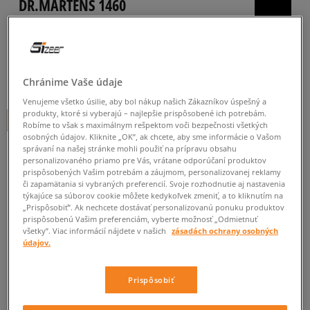
DR.MARTENS 1460
dámske, casual
4.9
(
24
)
225
€
Chránime Vaše údaje
cena s DPH
Venujeme všetko úsilie, aby bol nákup našich Zákazníkov úspešný a
produkty, ktoré si vyberajú – najlepšie prispôsobené ich potrebám.
+ 225 BODOV V
SIZEERCLUBE
Robíme to však s maximálnym rešpektom voči bezpečnosti všetkých
osobných údajov. Kliknite „OK”, ak chcete, aby sme informácie o Vašom
správaní na našej stránke mohli použiť na prípravu obsahu
FARBA
ČIERNA
personalizovaného priamo pre Vás, vrátane odporúčaní produktov
prispôsobených Vašim potrebám a záujmom, personalizovanej reklamy
či zapamätania si vybraných preferencií. Svoje rozhodnutie aj nastavenia
týkajúce sa súborov cookie môžete kedykoľvek zmeniť, a to kliknutím na
„Prispôsobiť”. Ak nechcete dostávať personalizovanú ponuku produktov
prispôsobenú Vašim preferenciám, vyberte možnosť „Odmietnuť
všetky”. Viac informácií nájdete v našich
zásadách ochrany osobných
Vyberte veľkosť
údajov.
Veľkosti EU
Veľkosti US
Prispôsobiť
PRIDAŤ DO KOŠÍKA
36