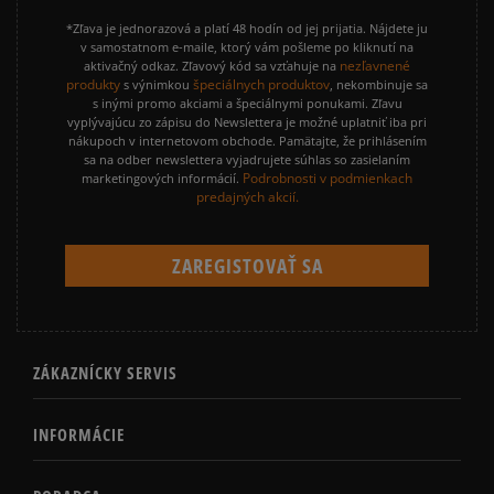
*Zľava je jednorazová a platí 48 hodín od jej prijatia. Nájdete ju
v samostatnom e-maile, ktorý vám pošleme po kliknutí na
nezľavnené
aktivačný odkaz. Zľavový kód sa vzťahuje na
produkty
špeciálnych produktov
s výnimkou
, nekombinuje sa
s inými promo akciami a špeciálnymi ponukami. Zľavu
vyplývajúcu zo zápisu do Newslettera je možné uplatniť iba pri
nákupoch v internetovom obchode. Pamätajte, že prihlásením
sa na odber newslettera vyjadrujete súhlas so zasielaním
Podrobnosti v podmienkach
marketingových informácií.
predajných akcií.
ZÁKAZNÍCKY SERVIS
INFORMÁCIE