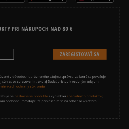
UKTY PRI NÁKUPOCH NAD 80 €
cúvané v dôvodoch oprávneného záujmu správcu, za ktoré sa považuje
j súhlas so spracúvaním, ako aj žiadať prístup k osobným údajom,
mienkach ochrany súkromia
nezľavnené produkty
špeciálnych produktov
zťahuje na
s výnimkou
,
vom obchode. Pamätajte, že prihlásením sa na odber newslettera