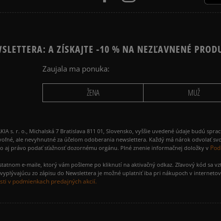
SLETTERA: A ZÍSKAJTE -10 % NA NEZĽAVNENÉ PROD
Zaujala ma ponuka:
ŽENA
MUŽ
 r. o., Michalská 7 Bratislava 811 01, Slovensko, vyššie uvedené údaje budú spra
voľné, ale nevyhnutné za účelom odoberania newslettera. Každý má nárok odvolať svo
Pod
ako aj právo podať sťažnosť dozornému orgánu. Plné znenie informačnej doložky v
amostatnom e-maile, ktorý vám pošleme po kliknutí na aktivačný odkaz. Zľavový kód sa v
yplývajúcu zo zápisu do Newslettera je možné uplatniť iba pri nákupoch v interneto
ti v podmienkach predajných akcií.