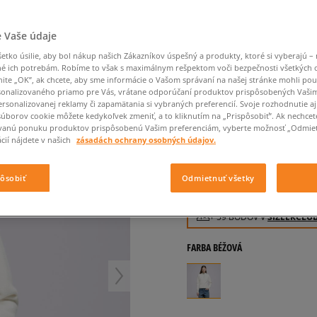
Converse Chuck Taylor
Havaianas
Starostlivosť o obuv
Confront
Champion
EMU Australia
Starostlivosť o obuv
Boxerky
All Star
Dickies
Čiapky
Converse
Confront
Ellesse
Čiapky
Klobúky
Nike Air Max 90
R W
 Vaše údaje
Saucony
Šály a rukavice
Crocs
Converse
Fila
Rukavice
Starostlivosť o obuv
Nike Air Max DN8
tko úsilie, aby bol nákup našich Zákazníkov úspešný a produkty, ktoré si vyberajú – 
Clarks
Dr. Martens
DC
Jansport
Klobúky
Čiapky
DICKIES SVETER RUST
é ich potrebám. Robíme to však s maximálnym rešpektom voči bezpečnosti všetkých
Nike Air Force 1 LV8
Eastpak
Dickies
Jordan
nite „OK”, ak chcete, aby sme informácie o Vašom správaní na našej stránke mohli pou
Rukavice
Jordan 4
dámske, svetre
onalizovaného priamo pre Vás, vrátane odporúčaní produktov prispôsobených Vaši
Empire
Eastpak
Lacoste
rsonalizovanej reklamy či zapamätania si vybraných preferencií. Svoje rozhodnutie aj
New Balance 530
0.0
(
0
)
súborov cookie môžete kedykoľvek zmeniť, a to kliknutím na „Prispôsobiť”. Ak nechcet
New Balance 1906
vanú ponuku produktov prispôsobenú Vašim preferenciám, vyberte možnosť „Odmiet
59
€
cií nájdete v našich
zásadách ochrany osobných údajov.
Puma Speedcat
cena s DPH
Puma Suede XL
64
€
-8%
(najnižšia cena za posl
pôsobiť
Odmietnuť všetky
Puma Palermo
125
€
-53%
(počiatočná cena)
Asics Gel-NYC Rugged
+ 59 BODOV V
SIZEERCLU
FARBA
BÉŽOVÁ