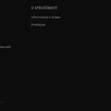
O SPOLOČNOSTI
Informácie o Sizeer
Predajne
nternet!
bliky