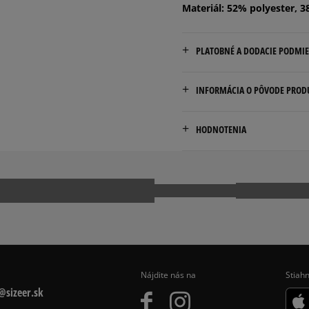
Materiál: 52% polyester, 3
PLATOBNÉ A DODACIE PODMI
Doručenie zadarmo od 80 €
INFORMÁCIA O PÔVODE PROD
Dodacia lehota: 2 až 6 prac
VF BELGIUM BV
Dostupné spôsoby doručen
HODNOTENIA
Posthofbrug 2-4
kuriér,
2600 Antwerp, Belgium
packeta (zásielkovňa - 
slovenská pošta - na adr
us_customer_care@dickies
Pr
osobné prevzatie v preda
Dostupné spôsoby platby:
prevod,
kartou,
platba na dobierku.
Nájdite nás na
Stiahn
sizeer.sk