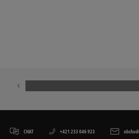
CHAT
+421 233 046 923
obchod@