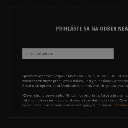
PRIHLÁSTE SA NA ODBER NEW
Správcom osobných údajov je MARKETING INVESTMENT GROUP SLOVAKIA s.
marketing vlastných produktov a služieb. Poskytnutie údajov je dobro
žiadať o ich opravu, odstránenie alebo obmedzenie ich spracúvania, 
*Zľava je jednorazová a platí 48 hodín od jej prijatia. Nájdete ju v s
nekombinuje sa s inými promo akciami a špeciálnymi ponukami. Zľavu v
Podrobnos
vyjadrujete súhlas so zasielaním marketingových informácií.