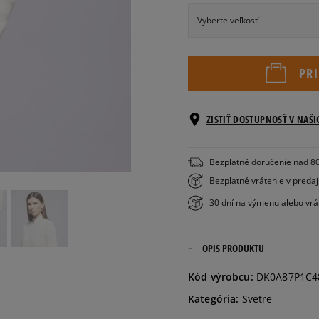
Vyberte veľkosť
XS
PR
S
ZISTIŤ DOSTUPNOSŤ V NAŠ
M
Bezplatné doručenie nad 8
Informovať o
Bezplatné vrátenie v preda
L
dostupnosti
30 dní na výmenu alebo vrá
OPIS PRODUKTU
Kód výrobcu:
DK0A87P1C4
Kategória:
Svetre