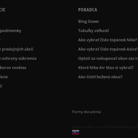
CIE
PORADCA
Blog Sizeer
 podmienky
Tabuľky veľkostí
r
Ako vybrať číslo topánok Nike?
 predajných akcií
Ako vybrať číslo topánok Asics?
 ochrany súkromia
Oplatí sa nakupovať obuv cez i
úborov cookies
Ktoré Nike Air Max si vybrať?
kcie
Ako čistiť koženú obuv?
ť
Formy doručenia
Doprava iba na území Slovenskej repu