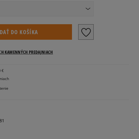
IDAŤ DO KOŠÍKA
ICH KAMENNÝCH PREDAJNIACH
0 €
jniach
tenie
81