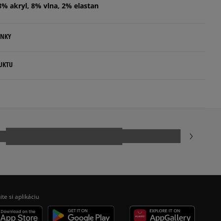
8% akryl, 8% vlna, 2% elastan
ENKY
.
UKTU
ovné dni.
ia:
kamenná pobočka, výdejné boxy: Z-BOX),
esu,
.com
odukt nemá žiadne recenzie
jni.
ite si aplikáciu