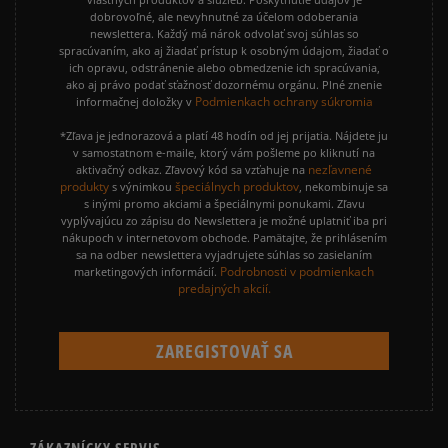
dobrovoľné, ale nevyhnutné za účelom odoberania
newslettera. Každý má nárok odvolať svoj súhlas so
spracúvaním, ako aj žiadať prístup k osobným údajom, žiadať o
ich opravu, odstránenie alebo obmedzenie ich spracúvania,
ako aj právo podať sťažnosť dozornému orgánu. Plné znenie
Podmienkach ochrany súkromia
informačnej doložky v
*Zľava je jednorazová a platí 48 hodín od jej prijatia. Nájdete ju
v samostatnom e-maile, ktorý vám pošleme po kliknutí na
nezľavnené
aktivačný odkaz. Zľavový kód sa vzťahuje na
produkty
špeciálnych produktov
s výnimkou
, nekombinuje sa
s inými promo akciami a špeciálnymi ponukami. Zľavu
vyplývajúcu zo zápisu do Newslettera je možné uplatniť iba pri
nákupoch v internetovom obchode. Pamätajte, že prihlásením
sa na odber newslettera vyjadrujete súhlas so zasielaním
Podrobnosti v podmienkach
marketingových informácií.
predajných akcií.