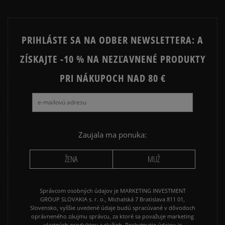
platba na dobierku.
PRIHLÁSTE SA NA ODBER NEWSLETTERA: A
ZÍSKAJTE -10 % NA NEZĽAVNENÉ PRODUKTY
PRI NÁKUPOCH NAD 80 €
Zaujala ma ponuka:
ŽENA
MUŽ
Správcom osobných údajov je MARKETING INVESTMENT
GROUP SLOVAKIA s. r. o., Michalská 7 Bratislava 811 01,
Slovensko, vyššie uvedené údaje budú spracúvané v dôvodoch
oprávneného záujmu správcu, za ktoré sa považuje marketing
vlastných produktov a služieb. Poskytnutie údajov je