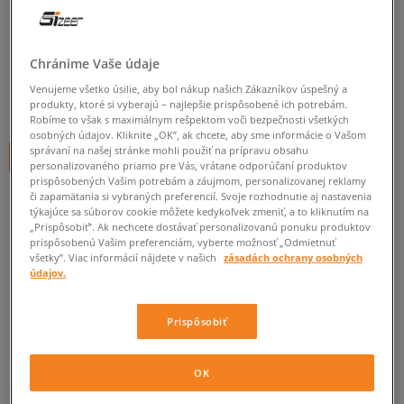
CROCS ANIMAL REMIX
dámske, sandále
Chránime Vaše údaje
0.0
(
0
)
Venujeme všetko úsilie, aby bol nákup našich Zákazníkov úspešný a
29
€
produkty, ktoré si vyberajú – najlepšie prispôsobené ich potrebám.
cena s DPH
Robíme to však s maximálnym rešpektom voči bezpečnosti všetkých
osobných údajov. Kliknite „OK”, ak chcete, aby sme informácie o Vašom
správaní na našej stránke mohli použiť na prípravu obsahu
+ 29 BODOV V
SIZEERCLUBE
personalizovaného priamo pre Vás, vrátane odporúčaní produktov
prispôsobených Vašim potrebám a záujmom, personalizovanej reklamy
či zapamätania si vybraných preferencií. Svoje rozhodnutie aj nastavenia
týkajúce sa súborov cookie môžete kedykoľvek zmeniť, a to kliknutím na
Informujte ma o dostupnosti
„Prispôsobiť”. Ak nechcete dostávať personalizovanú ponuku produktov
prispôsobenú Vašim preferenciám, vyberte možnosť „Odmietnuť
Ak bude položka opäť dostupná, dostanete od nás oznámenie.
všetky”. Viac informácií nájdete v našich
zásadách ochrany osobných
údajov.
Vyberte veľkosť
Prispôsobiť
Veľkosti EU
Veľkosti US
ZISTIŤ DOSTUPNOSŤ V NAŠICH KAMENNÝCH PREDAJNIACH
OK
34-35
22,1 cm
Informovať o dostupnosti