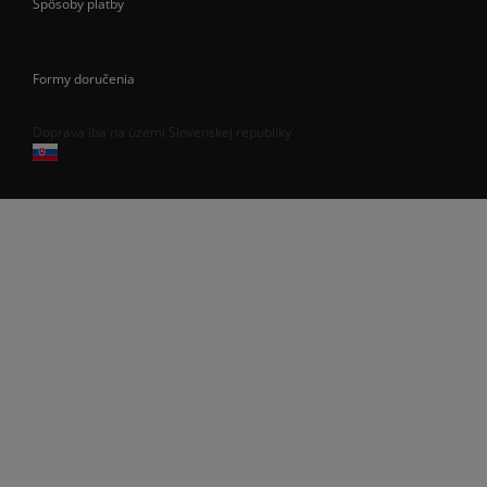
Spôsoby platby
Formy doručenia
Doprava iba na území Slovenskej republiky