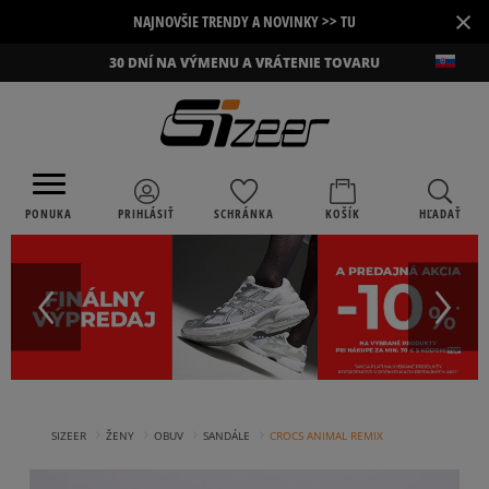
×
NAJNOVŠIE TRENDY A NOVINKY >> TU
30 DNÍ NA VÝMENU A VRÁTENIE TOVARU
PONUKA
PRIHLÁSIŤ
SCHRÁNKA
KOŠÍK
HĽADAŤ
›
›
›
›
SIZEER
ŽENY
OBUV
SANDÁLE
CROCS ANIMAL REMIX