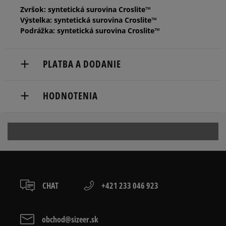
Zvršok: syntetická surovina Croslite™
Výstelka: syntetická surovina Croslite™
Podrážka: syntetická surovina Croslite™
PLATBA A DODANIE
Doručenie zadarmo od 80 €.
HODNOTENIA
Dodacia lehota: 2 až 6 pracovné dni.
Dostupné spôsoby doručenia:
Produkt nemá žiadne recenzie
kuriér,
packeta (zásielkovňa - kamenná pobočka, výdejné
boxy: Z-BOX),
slovenská pošta - na adresu,
osobné prevzatie v predajni.
CHAT
+421 233 046 923
Dostupné spôsoby platby:
prevod,
kartou,
obchod@sizeer.sk