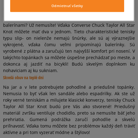
môžeme úspešne nazvať ďalším veľkým hitom Converse!
Odmietnuť všetky
Baleríny? Tenisky? Nájdite si zlatú strednú cestu!
Neviete sa na jarno-letnú sezónu rozhodnúť medzi teniskami a
balerínami? Už nemusíte! Vďaka Converse Chuck Taylor All Star
Knot môžete mať dva v jednom. Tieto charakteristické tenisky
typu slip- on nielenže nemajú šnúrky, ale sú aj výraznejšie
vykrojené, vďaka čomu veľmi pripomínajú balerínky. Sú
vyrobené z plátna a zaručujú ten najvyšší komfort pri nosení. V
takýchto topánkach sa môžete úspešne prechádzať po meste, a
dokonca aj jazdiť na bicykli! Budú skvelým doplnkom ku
nohaviciam aj ku sukniam.
Skvelá obuv na teplé dni
Na jar a v lete potrebujete pohodlné a priedušné topánky.
Nemusia to byť však len sandále alebo espadrilky. Ak ste už
roky verné teniskám a milujete klasické konverzy, tenisky Chuck
Taylor All Star Knot budú pre Vás ako stvorené! Priedušný
materiál zvršku ventiluje chodidlo, preto sa nemusíte báť jeho
prehriatia. Gumená podrážka zaručí pohodlie a skvelú
priľnavosť. Vďaka tomu môžete bez problémov každý deň tráviť
aktívne a pri tom vyzerať módne a štýlovo!