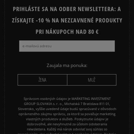
PRIHLÁSTE SA NA ODBER NEWSLETTERA: A
ZÍSKAJTE -10 % NA NEZĽAVNENÉ PRODUKTY
PRI NÁKUPOCH NAD 80 €
Zaujala ma ponuka:
ŽENA
MUŽ
Správcom osobných údajov je MARKETING INVESTMENT
GROUP SLOVAKIA s. r. o., Michalská 7 Bratislava 811 01,
Slovensko, vyššie uvedené údaje budú spracúvané v dôvodoch
oprávneného záujmu správcu, za ktoré sa považuje marketing
vlastných produktov a služieb. Poskytnutie údajov je
dobrovoľné, ale nevyhnutné za účelom odoberania
newslettera. Každý má nárok odvolať svoj súhlas so