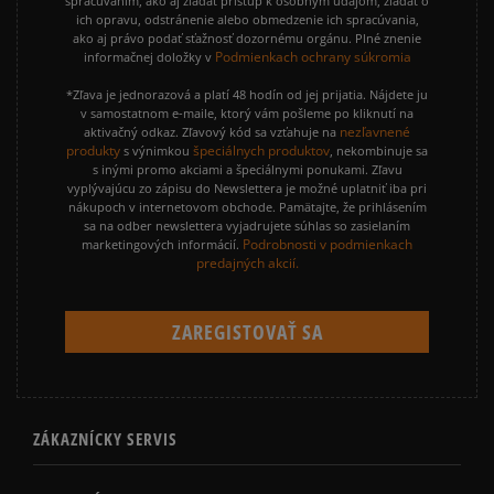
spracúvaním, ako aj žiadať prístup k osobným údajom, žiadať o
ich opravu, odstránenie alebo obmedzenie ich spracúvania,
ako aj právo podať sťažnosť dozornému orgánu. Plné znenie
Podmienkach ochrany súkromia
informačnej doložky v
*Zľava je jednorazová a platí 48 hodín od jej prijatia. Nájdete ju
v samostatnom e-maile, ktorý vám pošleme po kliknutí na
nezľavnené
aktivačný odkaz. Zľavový kód sa vzťahuje na
produkty
špeciálnych produktov
s výnimkou
, nekombinuje sa
s inými promo akciami a špeciálnymi ponukami. Zľavu
vyplývajúcu zo zápisu do Newslettera je možné uplatniť iba pri
nákupoch v internetovom obchode. Pamätajte, že prihlásením
sa na odber newslettera vyjadrujete súhlas so zasielaním
Podrobnosti v podmienkach
marketingových informácií.
predajných akcií.
ZÁKAZNÍCKY SERVIS