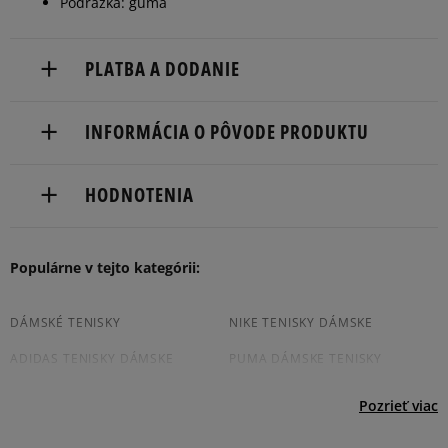
Podrážka: guma
40
25,5 cm
Informovať o dostupnosti
PLATBA A DODANIE
40,5
26 cm
Informovať o dostupnosti
Doručenie zadarmo od 80 €.
INFORMÁCIA O PÔVODE PRODUKTU
41
26,5 cm
Informovať o dostupnosti
Dodacia lehota: 2 až 6 pracovné dni.
Converse Europe B.V.
Dostupné spôsoby doručenia:
HODNOTENIA
Colosseum 1
kuriér,
1213 NL Hilversum, Netherlands
packeta (zásielkovňa - kamenná pobočka, výdejné
boxy: Z-BOX),
Produkt nemá žiadne recenzie
Populárne v tejto kategórii:
europe@converse.com
slovenská pošta - na adresu,
osobné prevzatie v predajni.
Dostupné spôsoby platby:
DÁMSKÉ TENISKY
NIKE TENISKY DÁMSKE
prevod,
ADIDAS TENISKY DÁMSKE
PUMA DÁMSKE TENISKY
kartou,
platba na dobierku.
VANS TENISKY DÁMSKE
JORDAN TENISKY DÁMSKÉ
Pozrieť viac
DÁMSKE SLIP ON TENISKY
BIELE DÁMSKE TENISKY