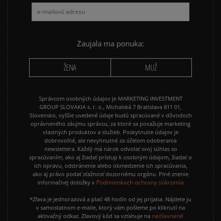
NIKE AIR FORCE 1
NIKE AIR FORCE 1 07
NIKE CORTEZ
NIKE DUNK
NIKE P-6000
NIKE SHOX
Zaujala ma ponuka:
PUMA SPEEDCAT
PUMA PALERMO
ŽENA
MUŽ
REEBOK CLUB C
VANS KNU SKOOL
Správcom osobných údajov je MARKETING INVESTMENT
GROUP SLOVAKIA s. r. o., Michalská 7 Bratislava 811 01,
Slovensko, vyššie uvedené údaje budú spracúvané v dôvodoch
oprávneného záujmu správcu, za ktoré sa považuje marketing
vlastných produktov a služieb. Poskytnutie údajov je
dobrovoľné, ale nevyhnutné za účelom odoberania
newslettera. Každý má nárok odvolať svoj súhlas so
spracúvaním, ako aj žiadať prístup k osobným údajom, žiadať o
ich opravu, odstránenie alebo obmedzenie ich spracúvania,
ako aj právo podať sťažnosť dozornému orgánu. Plné znenie
Podmienkach ochrany súkromia
informačnej doložky v
*Zľava je jednorazová a platí 48 hodín od jej prijatia. Nájdete ju
v samostatnom e-maile, ktorý vám pošleme po kliknutí na
nezľavnené
aktivačný odkaz. Zľavový kód sa vzťahuje na