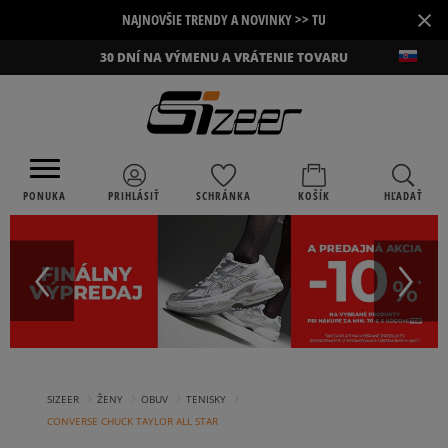
×
NAJNOVŠIE TRENDY A NOVINKY >> TU
30 DNÍ NA VÝMENU A VRÁTENIE TOVARU
PONUKA
PRIHLÁSIŤ
SCHRÁNKA
KOŠÍK
HĽADAŤ
›
›
›
›
SIZEER
ŽENY
OBUV
TENISKY
CONVERSE CHUCK TAYLOR ALL STAR