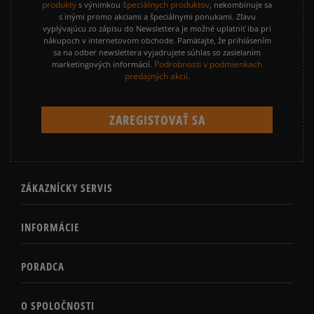
produkty
špeciálnych produktov
s výnimkou
, nekombinuje sa
s inými promo akciami a špeciálnymi ponukami. Zľavu
vyplývajúcu zo zápisu do Newslettera je možné uplatniť iba pri
nákupoch v internetovom obchode. Pamätajte, že prihlásením
sa na odber newslettera vyjadrujete súhlas so zasielaním
Podrobnosti v podmienkach
marketingových informácií.
predajných akcií.
ZÁKAZNÍCKY SERVIS
INFORMÁCIE
PORADCA
O SPOLOČNOSTI