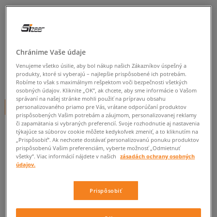
CONVERSE CHUCK TAYLOR ALL
STAR
dámske, tenisky
Chránime Vaše údaje
0.0
(
0
)
Venujeme všetko úsilie, aby bol nákup našich Zákazníkov úspešný a
produkty, ktoré si vyberajú – najlepšie prispôsobené ich potrebám.
30
€
cena s DPH
Robíme to však s maximálnym rešpektom voči bezpečnosti všetkých
osobných údajov. Kliknite „OK”, ak chcete, aby sme informácie o Vašom
správaní na našej stránke mohli použiť na prípravu obsahu
+ 30 BODOV V
SIZEERCLUBE
personalizovaného priamo pre Vás, vrátane odporúčaní produktov
prispôsobených Vašim potrebám a záujmom, personalizovanej reklamy
či zapamätania si vybraných preferencií. Svoje rozhodnutie aj nastavenia
týkajúce sa súborov cookie môžete kedykoľvek zmeniť, a to kliknutím na
„Prispôsobiť”. Ak nechcete dostávať personalizovanú ponuku produktov
Informujte ma o dostupnosti
prispôsobenú Vašim preferenciám, vyberte možnosť „Odmietnuť
všetky”. Viac informácií nájdete v našich
zásadách ochrany osobných
Ak bude položka opäť dostupná, dostanete od nás oznámenie.
údajov.
Vyberte veľkosť
Prispôsobiť
Veľkosti EU
Veľkosti US
ZISTIŤ DOSTUPNOSŤ V NAŠICH KAMENNÝCH PREDAJNIACH