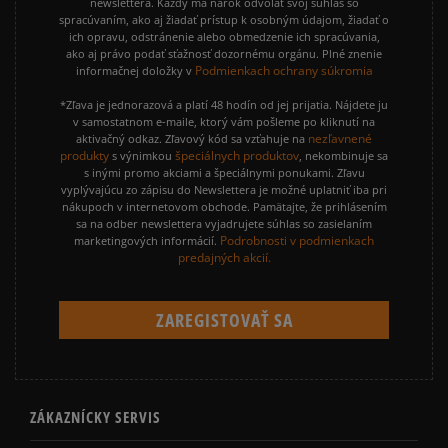
newslettera. Každý má nárok odvolať svoj súhlas so
spracúvaním, ako aj žiadať prístup k osobným údajom, žiadať o
ich opravu, odstránenie alebo obmedzenie ich spracúvania,
ako aj právo podať sťažnosť dozornému orgánu. Plné znenie
Podmienkach ochrany súkromia
informačnej doložky v
*Zľava je jednorazová a platí 48 hodín od jej prijatia. Nájdete ju
v samostatnom e-maile, ktorý vám pošleme po kliknutí na
nezľavnené
aktivačný odkaz. Zľavový kód sa vzťahuje na
produkty
špeciálnych produktov
s výnimkou
, nekombinuje sa
s inými promo akciami a špeciálnymi ponukami. Zľavu
vyplývajúcu zo zápisu do Newslettera je možné uplatniť iba pri
nákupoch v internetovom obchode. Pamätajte, že prihlásením
sa na odber newslettera vyjadrujete súhlas so zasielaním
Podrobnosti v podmienkach
marketingových informácií.
predajných akcií.
ZÁKAZNÍCKY SERVIS