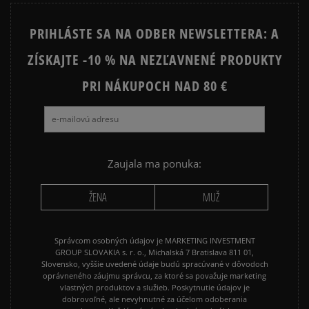
STAR
PRIHLÁSTE SA NA ODBER NEWSLETTERA: A
JORDAN 4
NEW BALANCE 740
ZÍSKAJTE -10 % NA NEZĽAVNENÉ PRODUKTY
NEW BALANCE 9060
NIKE AIR FORCE 1
NIKE AIR FORCE 1 07
PRI NÁKUPOCH NAD 80 €
NIKE AIR FORCE 1 LV8
NIKE AIR MAX 90
NIKE DUNK
NIKE P-6000
NIKE SHOX
PUMA SUEDE
REEBOK CLASSIC
Zaujala ma ponuka:
VANS OLD SKOOL
VANS SK8
ŽENA
MUŽ
Správcom osobných údajov je MARKETING INVESTMENT
GROUP SLOVAKIA s. r. o., Michalská 7 Bratislava 811 01,
Slovensko, vyššie uvedené údaje budú spracúvané v dôvodoch
oprávneného záujmu správcu, za ktoré sa považuje marketing
vlastných produktov a služieb. Poskytnutie údajov je
dobrovoľné, ale nevyhnutné za účelom odoberania