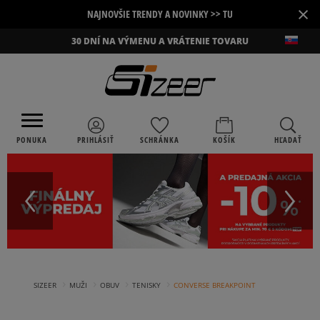
×
NAJNOVŠIE TRENDY A NOVINKY >> TU
30 DNÍ NA VÝMENU A VRÁTENIE TOVARU
PONUKA
PRIHLÁSIŤ
SCHRÁNKA
KOŠÍK
HĽADAŤ
›
›
›
›
SIZEER
MUŽI
OBUV
TENISKY
CONVERSE BREAKPOINT