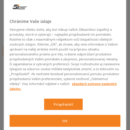
CONVERSE BREAKPOINT
pánske, tenisky
Chránime Vaše údaje
0.0
(
0
)
Venujeme všetko úsilie, aby bol nákup našich Zákazníkov úspešný a
59,95
€
produkty, ktoré si vyberajú – najlepšie prispôsobené ich potrebám.
cena s DPH
Robíme to však s maximálnym rešpektom voči bezpečnosti všetkých
osobných údajov. Kliknite „OK”, ak chcete, aby sme informácie o Vašom
správaní na našej stránke mohli použiť na prípravu obsahu
+ 60 BODOV V
SIZEERCLUBE
personalizovaného priamo pre Vás, vrátane odporúčaní produktov
prispôsobených Vašim potrebám a záujmom, personalizovanej reklamy
či zapamätania si vybraných preferencií. Svoje rozhodnutie aj nastavenia
týkajúce sa súborov cookie môžete kedykoľvek zmeniť, a to kliknutím na
Informujte ma o dostupnosti
„Prispôsobiť”. Ak nechcete dostávať personalizovanú ponuku produktov
prispôsobenú Vašim preferenciám, vyberte možnosť „Odmietnuť
Ak bude položka opäť dostupná, dostanete od nás oznámenie.
všetky”. Viac informácií nájdete v našich
zásadách ochrany osobných
údajov.
Vyberte veľkosť
Prispôsobiť
Veľkosti EU
Veľkosti US
ZISTIŤ DOSTUPNOSŤ V NAŠICH KAMENNÝCH PREDAJNIACH
OK
41
26 cm
Informovať o dostupnosti