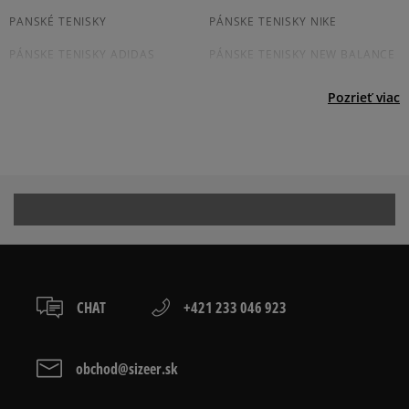
osobné prevzatie v predajni.
Dostupné spôsoby platby:
PANSKÉ TENISKY
PÁNSKE TENISKY NIKE
prevod,
PÁNSKE TENISKY ADIDAS
PÁNSKE TENISKY NEW BALANCE
kartou,
platba na dobierku.
JORDAN TENISKY PÁNSKÉ
CONVERSE TENISKY PÁNSKÉ
Pozrieť viac
VANS TENISKY PÁNSKÉ
REEBOK TENISKY PÁNSKÉ
TENISKY PUMA PÁNSKE
PÁNSKE TENISKY FILA
ČIERNE TENISKY PÁNSKÉ
PÁNSKÉ BIELE TENISKY
Prezrite si populárne kolekcie pánskych tenisiek:
ADIDAS CAMPUS
ADIDAS GAZELLE
CHAT
+421 233 046 923
ADIDAS HANDBALL SPEZIAL
ADIDAS SAMBA
ADIDAS SUPERSTAR
AIR JORDAN
obchod@sizeer.sk
CONVERSE CUCK TAYLOR ALL
JORDAN AIR 1