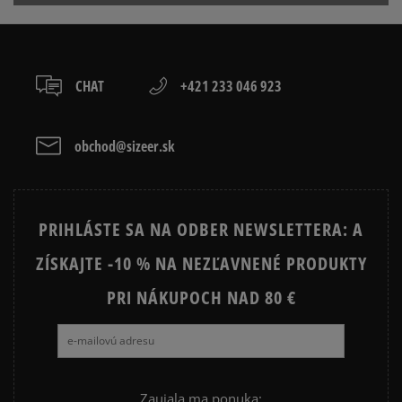
slovenská pošta - na adresu,
osobné prevzatie v predajni.
Dostupné spôsoby platby:
prevod,
CHAT
+421 233 046 923
kartou,
platba na dobierku.
obchod@sizeer.sk
PRIHLÁSTE SA NA ODBER NEWSLETTERA: A
ZÍSKAJTE -10 % NA NEZĽAVNENÉ PRODUKTY
PRI NÁKUPOCH NAD 80 €
Zaujala ma ponuka: