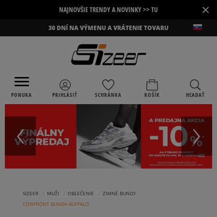
×
NAJNOVŠIE TRENDY A NOVINKY >> TU
30 DNÍ NA VÝMENU A VRÁTENIE TOVARU
PONUKA
PRIHLÁSIŤ
SCHRÁNKA
KOŠÍK
HĽADAŤ
›
›
›
›
SIZEER
MUŽI
OBLEČENIE
ZIMNÉ BUNDY
CONFRONT BUNDA BUFFALO