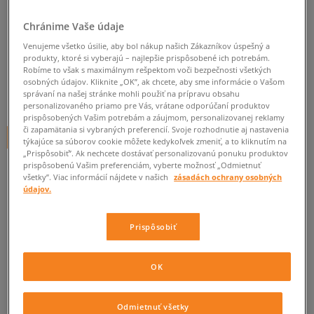
CONFRONT BUNDA BUFFALO
Chránime Vaše údaje
pánske, zimné bundy
Venujeme všetko úsilie, aby bol nákup našich Zákazníkov úspešný a
produkty, ktoré si vyberajú – najlepšie prispôsobené ich potrebám.
0.0
Robíme to však s maximálnym rešpektom voči bezpečnosti všetkých
(
0
)
osobných údajov. Kliknite „OK”, ak chcete, aby sme informácie o Vašom
50
€
správaní na našej stránke mohli použiť na prípravu obsahu
cena s DPH
personalizovaného priamo pre Vás, vrátane odporúčaní produktov
prispôsobených Vašim potrebám a záujmom, personalizovanej reklamy
či zapamätania si vybraných preferencií. Svoje rozhodnutie aj nastavenia
+ 50 BODOV V
SIZEERCLUBE
týkajúce sa súborov cookie môžete kedykoľvek zmeniť, a to kliknutím na
„Prispôsobiť”. Ak nechcete dostávať personalizovanú ponuku produktov
prispôsobenú Vašim preferenciám, vyberte možnosť „Odmietnuť
všetky”. Viac informácií nájdete v našich
zásadách ochrany osobných
údajov.
Informujte ma o dostupnosti
Ak bude položka opäť dostupná, dostanete od nás oznámenie.
Prispôsobiť
Vyberte veľkosť
OK
ZISTIŤ DOSTUPNOSŤ V NAŠICH KAMENNÝCH PREDAJNIACH
Informovať o
S
dostupnosti
Odmietnuť všetky