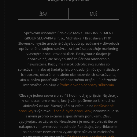
ŽENA
MUŽ
Správcom osobných údajov je MARKETING INVESTMENT
GROUP SLOVAKIA s. r. o., Michalská 7 Bratislava 811 01,
Slovensko, vyššie uvedené údaje budú spracúvané v dôvodoch
oprávneného záujmu správcu, za ktoré sa považuje marketing
vlastných produktov a služieb. Poskytnutie údajov je
dobrovoľné, ale nevyhnutné za účelom odoberania
newslettera. Každý má nárok odvolať svoj súhlas so
spracúvaním, ako aj žiadať prístup k osobným údajom, žiadať o
ich opravu, odstránenie alebo obmedzenie ich spracúvania,
ako aj právo podať sťažnosť dozornému orgánu. Plné znenie
Podmienkach ochrany súkromia
informačnej doložky v
*Zľava je jednorazová a platí 48 hodín od jej prijatia. Nájdete ju
v samostatnom e-maile, ktorý vám pošleme po kliknutí na
nezľavnené
aktivačný odkaz. Zľavový kód sa vzťahuje na
produkty
špeciálnych produktov
s výnimkou
, nekombinuje sa
s inými promo akciami a špeciálnymi ponukami. Zľavu
vyplývajúcu zo zápisu do Newslettera je možné uplatniť iba pri
nákupoch v internetovom obchode. Pamätajte, že prihlásením
sa na odber newslettera vyjadrujete súhlas so zasielaním
Podrobnosti v podmienkach
marketingových informácií.