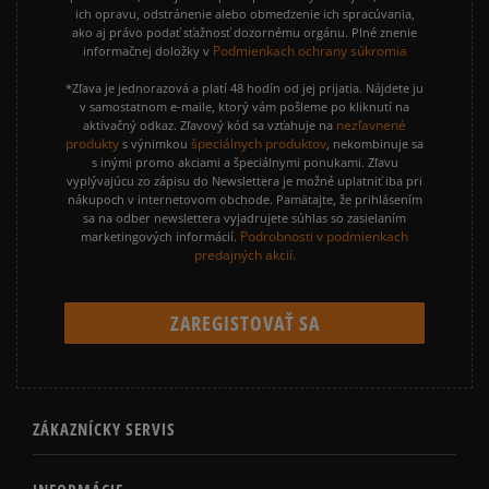
ich opravu, odstránenie alebo obmedzenie ich spracúvania,
ako aj právo podať sťažnosť dozornému orgánu. Plné znenie
Podmienkach ochrany súkromia
informačnej doložky v
*Zľava je jednorazová a platí 48 hodín od jej prijatia. Nájdete ju
v samostatnom e-maile, ktorý vám pošleme po kliknutí na
nezľavnené
aktivačný odkaz. Zľavový kód sa vzťahuje na
produkty
špeciálnych produktov
s výnimkou
, nekombinuje sa
s inými promo akciami a špeciálnymi ponukami. Zľavu
vyplývajúcu zo zápisu do Newslettera je možné uplatniť iba pri
nákupoch v internetovom obchode. Pamätajte, že prihlásením
sa na odber newslettera vyjadrujete súhlas so zasielaním
Podrobnosti v podmienkach
marketingových informácií.
predajných akcií.
ZÁKAZNÍCKY SERVIS