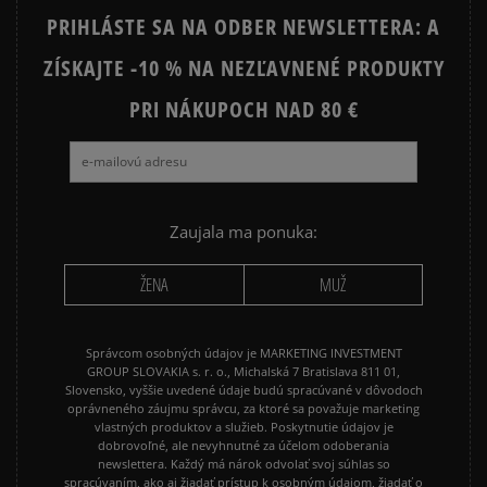
PRIHLÁSTE SA NA ODBER NEWSLETTERA: A
ZÍSKAJTE -10 % NA NEZĽAVNENÉ PRODUKTY
PRI NÁKUPOCH NAD 80 €
Zaujala ma ponuka:
ŽENA
MUŽ
Správcom osobných údajov je MARKETING INVESTMENT
GROUP SLOVAKIA s. r. o., Michalská 7 Bratislava 811 01,
Slovensko, vyššie uvedené údaje budú spracúvané v dôvodoch
oprávneného záujmu správcu, za ktoré sa považuje marketing
vlastných produktov a služieb. Poskytnutie údajov je
dobrovoľné, ale nevyhnutné za účelom odoberania
newslettera. Každý má nárok odvolať svoj súhlas so
spracúvaním, ako aj žiadať prístup k osobným údajom, žiadať o