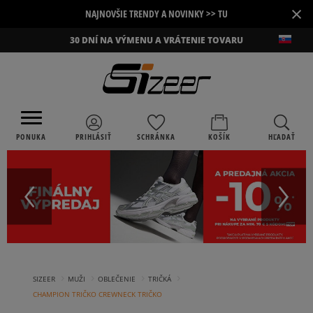
×
NAJNOVŠIE TRENDY A NOVINKY >> TU
30 DNÍ NA VÝMENU A VRÁTENIE TOVARU
PONUKA
PRIHLÁSIŤ
SCHRÁNKA
KOŠÍK
HĽADAŤ
›
›
›
›
SIZEER
MUŽI
OBLEČENIE
TRIČKÁ
CHAMPION TRIČKO CREWNECK TRIČKO