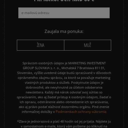
ADIDAS 3 STRIPES
ADIDAS 3 STRIPES TRIČKÁ
Zaujala ma ponuka:
ŽENA
MUŽ
Správcom osobných údajov je MARKETING INVESTMENT
GROUP SLOVAKIA s. r. o., Michalská 7 Bratislava 811 01,
Slovensko, vyššie uvedené údaje budú spracúvané v dôvodoch
oprávneného záujmu správcu, za ktoré sa považuje marketing
vlastných produktov a služieb. Poskytnutie údajov je
dobrovoľné, ale nevyhnutné za účelom odoberania
newslettera. Každý má nárok odvolať svoj súhlas so
spracúvaním, ako aj žiadať prístup k osobným údajom, žiadať o
ich opravu, odstránenie alebo obmedzenie ich spracúvania,
ako aj právo podať sťažnosť dozornému orgánu. Plné znenie
Podmienkach ochrany súkromia
informačnej doložky v
*Zľava je jednorazová a platí 48 hodín od jej prijatia. Nájdete ju
v samostatnom e-maile, ktorý vám pošleme po kliknutí na