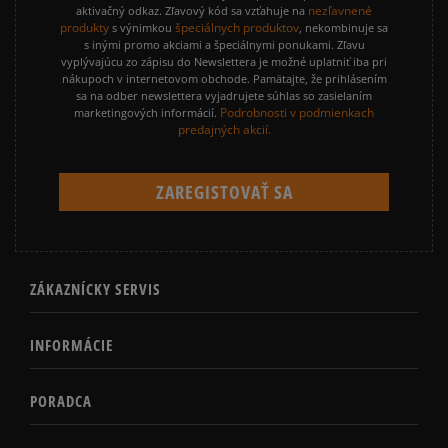
nezľavnené
aktivačný odkaz. Zľavový kód sa vzťahuje na
produkty
špeciálnych produktov
s výnimkou
, nekombinuje sa
s inými promo akciami a špeciálnymi ponukami. Zľavu
vyplývajúcu zo zápisu do Newslettera je možné uplatniť iba pri
nákupoch v internetovom obchode. Pamätajte, že prihlásením
sa na odber newslettera vyjadrujete súhlas so zasielaním
Podrobnosti v podmienkach
marketingových informácií.
predajných akcií.
ZÁKAZNÍCKY SERVIS
INFORMÁCIE
PORADCA