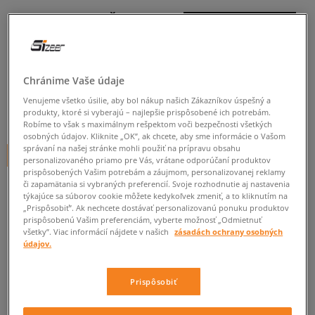
CHAMPION TRIČKO
CREWNECK TRIČKO
pánske, tričká
Chránime Vaše údaje
5.0
(
288
)
Venujeme všetko úsilie, aby bol nákup našich Zákazníkov úspešný a
14
€
produkty, ktoré si vyberajú – najlepšie prispôsobené ich potrebám.
cena s DPH
Robíme to však s maximálnym rešpektom voči bezpečnosti všetkých
osobných údajov. Kliknite „OK”, ak chcete, aby sme informácie o Vašom
správaní na našej stránke mohli použiť na prípravu obsahu
+ 14 BODOV V
SIZEERCLUBE
personalizovaného priamo pre Vás, vrátane odporúčaní produktov
prispôsobených Vašim potrebám a záujmom, personalizovanej reklamy
či zapamätania si vybraných preferencií. Svoje rozhodnutie aj nastavenia
týkajúce sa súborov cookie môžete kedykoľvek zmeniť, a to kliknutím na
Informujte ma o dostupnosti
„Prispôsobiť”. Ak nechcete dostávať personalizovanú ponuku produktov
prispôsobenú Vašim preferenciám, vyberte možnosť „Odmietnuť
Ak bude položka opäť dostupná, dostanete od nás oznámenie.
všetky”. Viac informácií nájdete v našich
zásadách ochrany osobných
údajov.
Vyberte veľkosť
Prispôsobiť
ZISTIŤ DOSTUPNOSŤ V NAŠICH KAMENNÝCH PREDAJNIACH
Informovať o
S