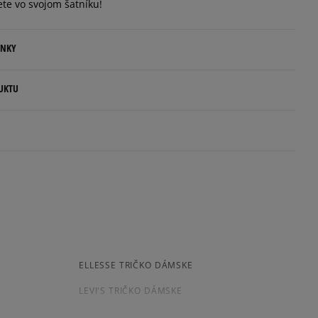
ete vo svojom šatníku!
ENKY
.
UKTU
ovné dni.
ia:
kamenná pobočka, výdejné boxy: Z-BOX),
esu,
anes.com
5
100%
jni.
4
0%
enzií
3
0%
ELLESSE TRIČKO DÁMSKE
 čias
 overené
LEVI'S TRIČKO DÁMSKE
2
0%
REEBOK TRIČKO DÁMSKE