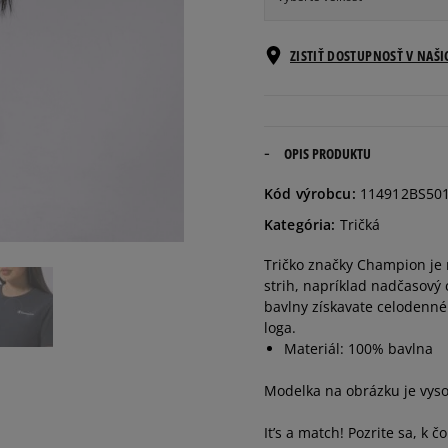
Informovať o
ZISTIŤ DOSTUPNOSŤ V NAŠ
XS
dostupnosti
Informovať o
S
dostupnosti
OPIS PRODUKTU
Informovať o
Kód výrobcu:
114912BS50
M
dostupnosti
Kategória:
Tričká
Informovať o
Tričko značky Champion je 
L
dostupnosti
strih, napríklad nadčasový 
bavlny získavate celodenné
loga.
Materiál: 100% bavlna
Modelka na obrázku je vyso
It’s a match! Pozrite sa, k 