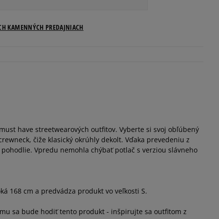
ICH KAMENNÝCH PREDAJNIACH
1
must have streetwearových outfitov. Vyberte si svoj obľúbený
crewneck, čiže klasický okrúhly dekolt. Vďaka prevedeniu z
 pohodlie. Vpredu nemohla chýbať potlač s verziou slávneho
ká 168 cm a predvádza produkt vo veľkosti S.
čomu sa bude hodiť tento produkt - inšpirujte sa outfitom z