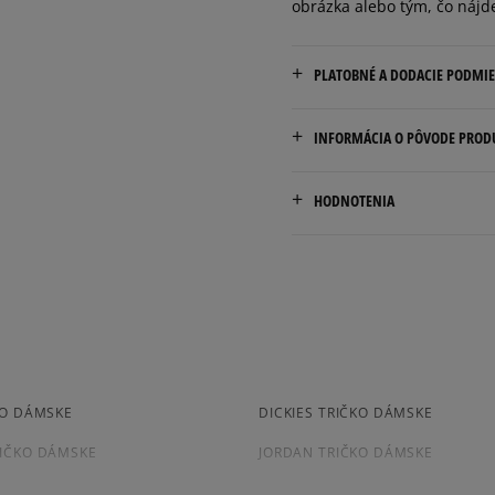
obrázka alebo tým, čo nájd
PLATOBNÉ A DODACIE PODMI
Doručenie zadarmo od 80 €
INFORMÁCIA O PÔVODE PROD
Dodacia lehota: 2 až 6 prac
Champion Europe S.R.L.
Dostupné spôsoby doručen
HODNOTENIA
Via dell'Agricoltura 51
kuriér,
41012 Carpi (MO), Italy
packeta (zásielkovňa - 
slovenská pošta - na adr
customerservice.chpeu@h
osobné prevzatie v preda
Dostupné spôsoby platby:
5.0
prevod,
kartou,
16
počet rec
platba na dobierku.
KO DÁMSKE
DICKIES TRIČKO DÁMSKE
zo všetkých
Získané recenzie a
IČKO DÁMSKE
JORDAN TRIČKO DÁMSKE
 DÁMSKE
PUMA TRIČKO DÁMSKE