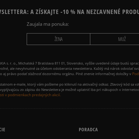
SLETTERA: A ZÍSKAJTE -10 % NA NEZĽAVNENÉ PROD
Zaujala ma ponuka:
ŽENA
MUŽ
 r. o., Michalská 7 Bratislava 811 01, Slovensko, vyššie uvedené údaje budú spra
voľné, ale nevyhnutné za účelom odoberania newslettera. Každý má nárok odvolať svo
Pod
ako aj právo podať sťažnosť dozornému orgánu. Plné znenie informačnej doložky v
amostatnom e-maile, ktorý vám pošleme po kliknutí na aktivačný odkaz. Zľavový kód sa v
yplývajúcu zo zápisu do Newslettera je možné uplatniť iba pri nákupoch v interneto
ti v podmienkach predajných akcií.
CIE
PORADCA