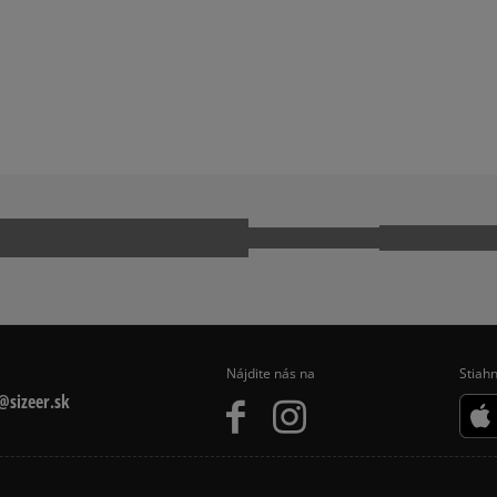
KO S DLHÝM RUKÁVOM
DÁMSKE TRIČKO KRATKY RUKAV
Ako zhromažďujeme r
EECE
NIKE SPORTSWEAR
IPES TRIČKÁ
Nájdite nás na
Stiahn
sizeer.sk