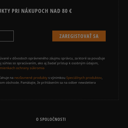
UKTY PRI NÁKUPOCH NAD 80 €
cúvané v dôvodoch oprávneného záujmu správcu, za ktoré sa považuje
j súhlas so spracúvaním, ako aj žiadať prístup k osobným údajom,
mienkach ochrany súkromia
nezľavnené produkty
špeciálnych produktov
zťahuje na
s výnimkou
,
vom obchode. Pamätajte, že prihlásením sa na odber newslettera
O SPOLOČNOSTI