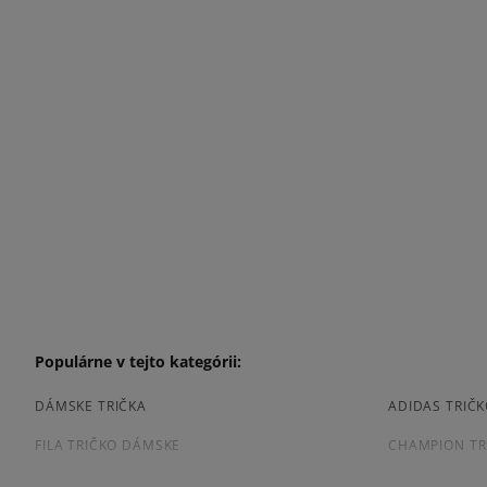
Populárne v tejto kategórii:
DÁMSKE TRIČKA
ADIDAS TRIČ
FILA TRIČKO DÁMSKE
CHAMPION TR
NEW BALANCE TRIČKO DÁMSKE
NIKE TRIČKO