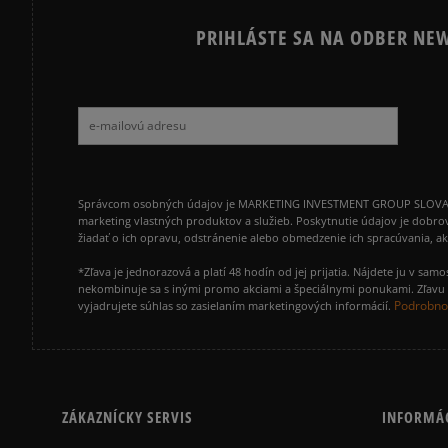
PRIHLÁSTE SA NA ODBER NEW
Správcom osobných údajov je MARKETING INVESTMENT GROUP SLOVAKIA s.
marketing vlastných produktov a služieb. Poskytnutie údajov je dobro
žiadať o ich opravu, odstránenie alebo obmedzenie ich spracúvania, 
*Zľava je jednorazová a platí 48 hodín od jej prijatia. Nájdete ju v s
nekombinuje sa s inými promo akciami a špeciálnymi ponukami. Zľavu v
Podrobnos
vyjadrujete súhlas so zasielaním marketingových informácií.
ZÁKAZNÍCKY SERVIS
INFORMÁ