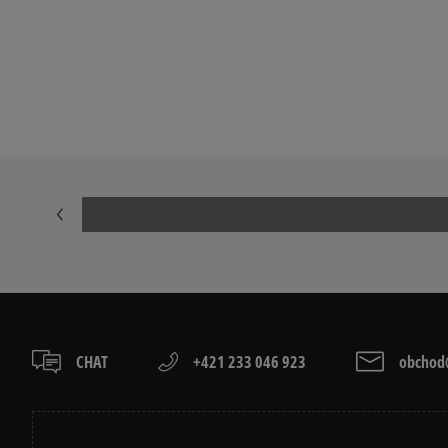
VANS TRIČKO DÁMSKE
DÁMSKE TRIČ
Prezrite si populárne kolekcie:
NIKE FLEECE
NIKE TECH FL
ADIDAS 3 STRIPES
ADIDAS 3 STR
CHAT
+421 233 046 923
obchod@