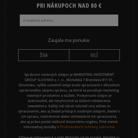
PRI NÁKUPOCH NAD 80 €
Zaujala ma ponuka:
ŽENA
MUŽ
Správcom osobných údajov je MARKETING INVESTMENT
GROUP SLOVAKIA s. r. o., Michalská 7 Bratislava 811 01,
Slovensko, vyššie uvedené údaje budú spracúvané v dôvodoch
oprávneného záujmu správcu, za ktoré sa považuje marketing
vlastných produktov a služieb. Poskytnutie údajov je
dobrovoľné, ale nevyhnutné za účelom odoberania
newslettera. Každý má nárok odvolať svoj súhlas so
spracúvaním, ako aj žiadať prístup k osobným údajom, žiadať o
ich opravu, odstránenie alebo obmedzenie ich spracúvania,
ako aj právo podať sťažnosť dozornému orgánu. Plné znenie
Podmienkach ochrany súkromia
informačnej doložky v
*Zľava je jednorazová a platí 48 hodín od jej prijatia. Nájdete ju