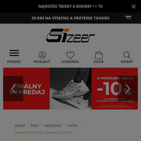
×
NAJNOVŠIE TRENDY A NOVINKY >> TU
30 DNÍ NA VÝMENU A VRÁTENIE TOVARU
PONUKA
PRIHLÁSIŤ
SCHRÁNKA
KOŠÍK
HĽADAŤ
›
›
›
›
SIZEER
ŽENY
OBLEČENIE
TRIČKÁ
CHAMPION TRIČKO CREWNECK TRIČKO