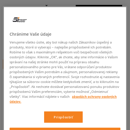
CHAMPION TRIČKO
CREWNECK TRIČKO
dámske, tričká
Chránime Vaše údaje
5.0
(
16
)
Venujeme všetko úsilie, aby bol nákup našich Zákazníkov úspešný a
14
€
produkty, ktoré si vyberajú – najlepšie prispôsobené ich potrebám.
cena s DPH
Robíme to však s maximálnym rešpektom voči bezpečnosti všetkých
osobných údajov. Kliknite „OK”, ak chcete, aby sme informácie o Vašom
správaní na našej stránke mohli použiť na prípravu obsahu
+ 14 BODOV V
SIZEERCLUBE
personalizovaného priamo pre Vás, vrátane odporúčaní produktov
prispôsobených Vašim potrebám a záujmom, personalizovanej reklamy
či zapamätania si vybraných preferencií. Svoje rozhodnutie aj nastavenia
týkajúce sa súborov cookie môžete kedykoľvek zmeniť, a to kliknutím na
Informujte ma o dostupnosti
„Prispôsobiť”. Ak nechcete dostávať personalizovanú ponuku produktov
prispôsobenú Vašim preferenciám, vyberte možnosť „Odmietnuť
Ak bude položka opäť dostupná, dostanete od nás oznámenie.
všetky”. Viac informácií nájdete v našich
zásadách ochrany osobných
údajov.
Vyberte veľkosť
Prispôsobiť
ZISTIŤ DOSTUPNOSŤ V NAŠICH KAMENNÝCH PREDAJNIACH
Informovať o
XS