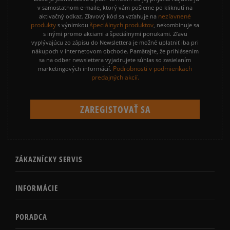
v samostatnom e-maile, ktorý vám pošleme po kliknutí na
nezľavnené
aktivačný odkaz. Zľavový kód sa vzťahuje na
produkty
špeciálnych produktov
s výnimkou
, nekombinuje sa
s inými promo akciami a špeciálnymi ponukami. Zľavu
vyplývajúcu zo zápisu do Newslettera je možné uplatniť iba pri
nákupoch v internetovom obchode. Pamätajte, že prihlásením
sa na odber newslettera vyjadrujete súhlas so zasielaním
Podrobnosti v podmienkach
marketingových informácií.
predajných akcií.
ZÁKAZNÍCKY SERVIS
INFORMÁCIE
PORADCA