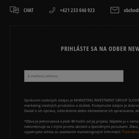
CHAT
+421 233 046 923
obchod@
PRIHLÁSTE SA NA ODBER NEW
Správcom osobných údajov je MARKETING INVESTMENT GROUP SLOVAKIA s.
marketing vlastných produktov a služieb. Poskytnutie údajov je dobro
žiadať o ich opravu, odstránenie alebo obmedzenie ich spracúvania, 
*Zľava je jednorazová a platí 48 hodín od jej prijatia. Nájdete ju v s
nekombinuje sa s inými promo akciami a špeciálnymi ponukami. Zľavu v
Podrobnos
vyjadrujete súhlas so zasielaním marketingových informácií.