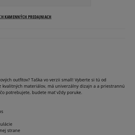
ostupnosti
ICH KAMENNÝCH PREDAJNIACH
1
vých outfitov? Taška vo verzii small! Vyberte si tú od
 kvalitných materiálov, má univerzálny dizajn a a priestrannú
 čo potrebujete, budete mať vždy poruke.
ps
ulácie
nej strane