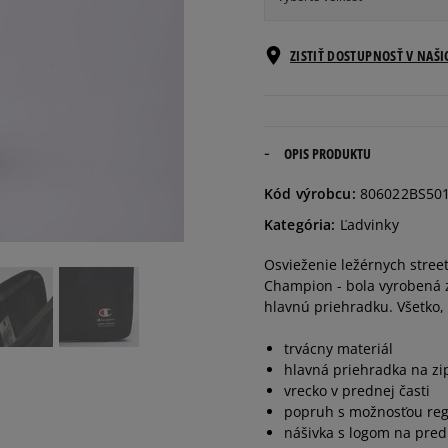
ONE SIZE
Informovať o d
ZISTIŤ DOSTUPNOSŤ V NAŠ
OPIS PRODUKTU
Kód výrobcu:
806022BS50
Kategória:
Ľadvinky
Osvieženie ležérnych streeto
Champion - bola vyrobená z
hlavnú priehradku. Všetko,
trvácny materiál
hlavná priehradka na zi
vrecko v prednej časti
popruh s možnosťou reg
nášivka s logom na pred