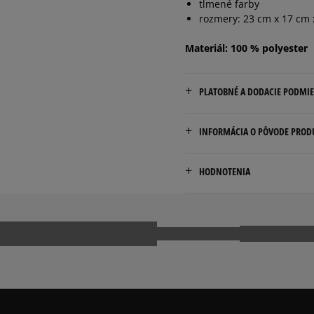
tlmené farby
rozmery: 23 cm x 17 cm 
Materiál: 100 % polyester
PLATOBNÉ A DODACIE PODMI
Doručenie zadarmo od 80 €
INFORMÁCIA O PÔVODE PROD
Dodacia lehota: 2 až 6 prac
Champion Europe S.R.L.
Dostupné spôsoby doručen
HODNOTENIA
Via dell'Agricoltura 51
kuriér,
41012 Carpi (MO), Italy
packeta (zásielkovňa - 
slovenská pošta - na adr
customerservice.chpeu@h
osobné prevzatie v preda
Dostupné spôsoby platby:
5.0
prevod,
kartou,
9
počet rece
platba na dobierku.
zo všetkých