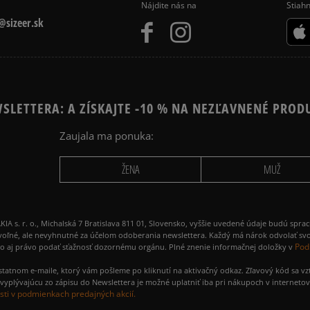
Nájdite nás na
Stiahn
Získané recenzie a
sizeer.sk
SLETTERA: A ZÍSKAJTE -10 % NA NEZĽAVNENÉ PROD
Zaujala ma ponuka:
Ako zhromažďujeme r
ŽENA
MUŽ
 r. o., Michalská 7 Bratislava 811 01, Slovensko, vyššie uvedené údaje budú spra
voľné, ale nevyhnutné za účelom odoberania newslettera. Každý má nárok odvolať svo
Pod
ako aj právo podať sťažnosť dozornému orgánu. Plné znenie informačnej doložky v
amostatnom e-maile, ktorý vám pošleme po kliknutí na aktivačný odkaz. Zľavový kód sa v
yplývajúcu zo zápisu do Newslettera je možné uplatniť iba pri nákupoch v interneto
ti v podmienkach predajných akcií.