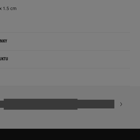
x 1.5 cm
ENKY
.
UKTU
ovné dni.
ia:
kamenná pobočka, výdejné boxy: Z-BOX),
esu,
anes.com
5
100%
jni.
4
0%
nzií
3
0%
 čias