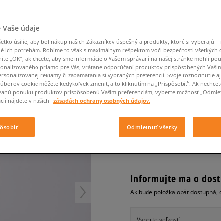
Converse Chuck Taylor
Havaianas
Ľadvinky
Confront
Champion
EMU Australia
All Star
Klobúky
Ľadvinky
Dickies
Klobúky
Converse
Confront
Ellesse
Nike Air Max 90
 BAG
Tašky
Klobúky
 Vaše údaje
Saucony
Peráčníky
Crocs
Converse
Fila
Nike Air Max DN8
-50 % na druhé balenie
Rukavice
Clarks
Dr. Martens
DC
Jansport
tko úsilie, aby bol nákup našich Zákazníkov úspešný a produkty, ktoré si vyberajú – 
ponožiek
CHAMPION TAŠKA SM
Nike Air Force 1 LV8
-50 % na druhé balení
é ich potrebám. Robíme to však s maximálnym rešpektom voči bezpečnosti všetkých
Eastpak
Dickies
Jordan
ponožek
nite „OK”, ak chcete, aby sme informácie o Vašom správaní na našej stránke mohli pou
Jordan 4
unisex, ľadvinky
Empire
Eastpak
Lacoste
onalizovaného priamo pre Vás, vrátane odporúčaní produktov prispôsobených Vaši
New Balance 530
rsonalizovanej reklamy či zapamätania si vybraných preferencií. Svoje rozhodnutie aj
5.0
(
9
)
súborov cookie môžete kedykoľvek zmeniť, a to kliknutím na „Prispôsobiť”. Ak nechcet
New Balance 1906
vanú ponuku produktov prispôsobenú Vašim preferenciám, vyberte možnosť „Odmiet
14
€
Puma Speedcat
cií nájdete v našich
zásadách ochrany osobných údajov.
cena s DPH
Puma Suede XL
Puma Palermo
pôsobiť
Odmietnuť všetky
+ 14 BODOV V
SIZEERCLU
Asics Gel-NYC Rugged
Informujte ma o dost
Ak bude položka opäť dostupná, 
Vyberte veľkosť