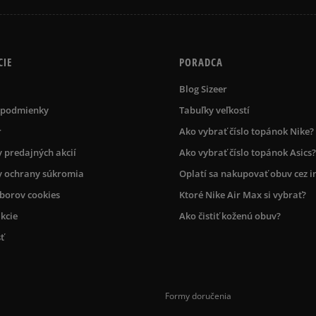
CIE
PORADCA
Blog Sizeer
 podmienky
Tabuľky veľkostí
r
Ako vybrať číslo topánok Nike?
 predajných akcií
Ako vybrať číslo topánok Asics?
 ochrany súkromia
Oplatí sa nakupovať obuv cez i
úborov cookies
Ktoré Nike Air Max si vybrať?
kcie
Ako čistiť koženú obuv?
ť
Formy doručenia