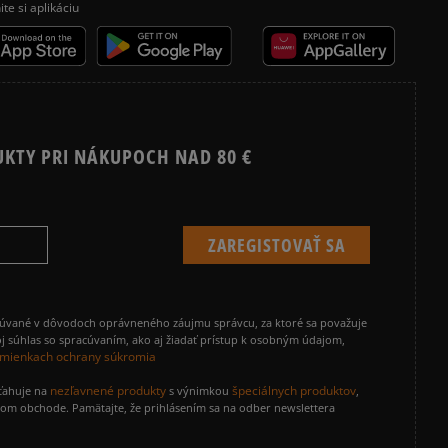
ite si aplikáciu
 overené
2
0%
1
0%
UKTY PRI NÁKUPOCH NAD 80 €
ecenzie?
Recenzie zákazníkov
cúvané v dôvodoch oprávneného záujmu správcu, za ktoré sa považuje
Vymazať
Hľadať
j súhlas so spracúvaním, ako aj žiadať prístup k osobným údajom,
mienkach ochrany súkromia
nezľavnené produkty
špeciálnych produktov
zťahuje na
s výnimkou
,
vom obchode. Pamätajte, že prihlásením sa na odber newslettera