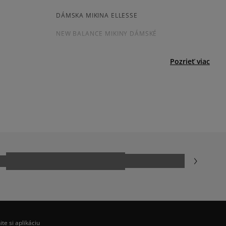
DÁMSKA MIKINA ELLESSE
NEW BALANCE MIKINY DÁMSKÉ
BÉŽOVÁ MIKINA DÁMSKA
Pozrieť viac
ČERVENA MIKINA DÁMSKA
MODRÁ MIKINA DAMSKA
NIKE SPORTSWEAR
ite si aplikáciu