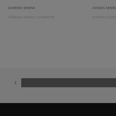
DAMSKA MIKINA
ADIDAS MIKI
DÁMSKA MIKINA CHAMPION
JORDAN DÁMS
NIKE MIKINA DÁMSKA
DAMSKA MIKI
BIELA MIKINA DÁMSKA
ČIERNA MIKI
FIALOVÁ MIKINA DÁMSKA
RUŽOVÁ MIKI
DÁMSKA MIKINA NA ZIPS
Prezrite si populárne kolekcie:
NIKE FLEECE
NIKE TECH FL
JARNÉ OBLEČENIE
JESENNÉ OBL