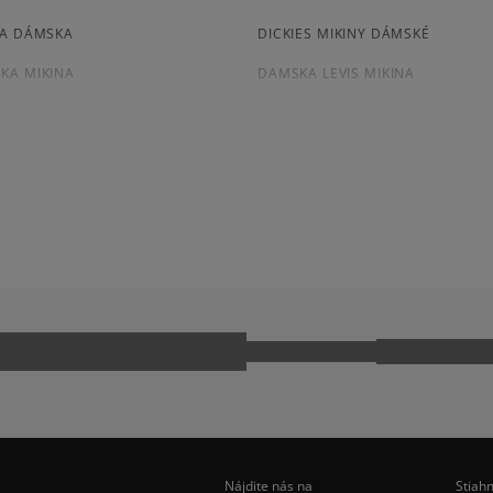
kartou,
platba na dobierku.
NA DÁMSKA
DICKIES MIKINY DÁMSKÉ
KA MIKINA
DAMSKA LEVIS MIKINA
NA PUMA
VANS MIKINA DÁMSKA
NA DÁMSKA
BORDOVÁ MIKINA DÁMSKA
NA DÁMSKA
ZELENÁ MIKINA DÁMSKA
EECE
NIKE HOODIES
EČENIE
ZIMNÉ OBLEČENIE
Nájdite nás na
Stiahn