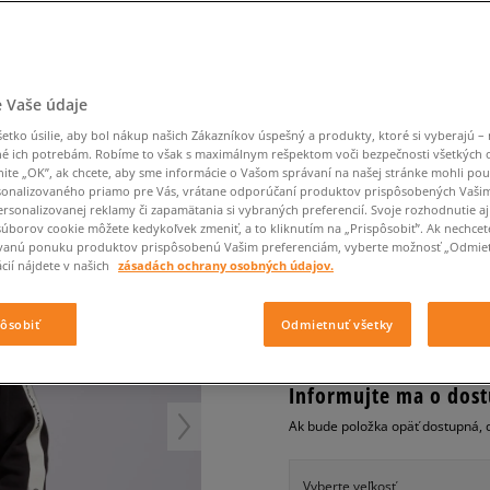
Converse Chuck Taylor
Havaianas
Ľadvinky
Confront
Champion
EMU Australia
All Star
Klobúky
Ľadvinky
Dickies
Klobúky
Converse
Confront
Ellesse
Nike Air Max 90
TSHIRT
Tašky
Klobúky
Saucony
Peráčníky
Crocs
Converse
Fila
Nike Air Max DN8
-50 % na druhé balenie
Rukavice
Clarks
Dr. Martens
DC
Jansport
ponožiek
CHAMPION MIKINA C
 Vaše údaje
Nike Air Force 1 LV8
-50 % na druhé balení
Eastpak
Dickies
Jordan
ponožek
Jordan 4
dámske, mikiny
tko úsilie, aby bol nákup našich Zákazníkov úspešný a produkty, ktoré si vyberajú – 
Empire
Eastpak
Lacoste
é ich potrebám. Robíme to však s maximálnym rešpektom voči bezpečnosti všetkých
New Balance 530
nite „OK”, ak chcete, aby sme informácie o Vašom správaní na našej stránke mohli pou
0.0
(
0
)
New Balance 1906
onalizovaného priamo pre Vás, vrátane odporúčaní produktov prispôsobených Vaši
rsonalizovanej reklamy či zapamätania si vybraných preferencií. Svoje rozhodnutie aj
29
€
Puma Speedcat
cena s DPH
súborov cookie môžete kedykoľvek zmeniť, a to kliknutím na „Prispôsobiť”. Ak nechcet
vanú ponuku produktov prispôsobenú Vašim preferenciám, vyberte možnosť „Odmiet
Puma Suede XL
cií nájdete v našich
zásadách ochrany osobných údajov.
Puma Palermo
+ 29 BODOV V
SIZEERCLU
Asics Gel-NYC Rugged
pôsobiť
Odmietnuť všetky
Informujte ma o dost
Ak bude položka opäť dostupná, 
Vyberte veľkosť