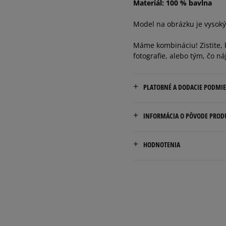
Materiál: 100 % bavlna
Model na obrázku je vysoký
Máme kombináciu! Zistite, k
fotografie, alebo tým, čo ná
PLATOBNÉ A DODACIE PODMI
Doručenie zadarmo od 80 €
INFORMÁCIA O PÔVODE PROD
Dodacia lehota: 2 až 6 prac
Champion Europe S.R.L.
Dostupné spôsoby doručen
HODNOTENIA
Via dell'Agricoltura 51
kuriér,
41012 Carpi (MO), Italy
packeta (zásielkovňa - 
slovenská pošta - na adr
customerservice.chpeu@h
Pr
osobné prevzatie v preda
Dostupné spôsoby platby:
prevod,