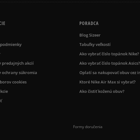
CIE
PORADCA
Blog Sizeer
 podmienky
Tabuľky veľkostí
r
Ako vybrať číslo topánok Nike?
 predajných akcií
Ako vybrať číslo topánok Asics?
 ochrany súkromia
Oplatí sa nakupovať obuv cez i
úborov cookies
Ktoré Nike Air Max si vybrať?
kcie
Ako čistiť koženú obuv?
ť
Formy doručenia