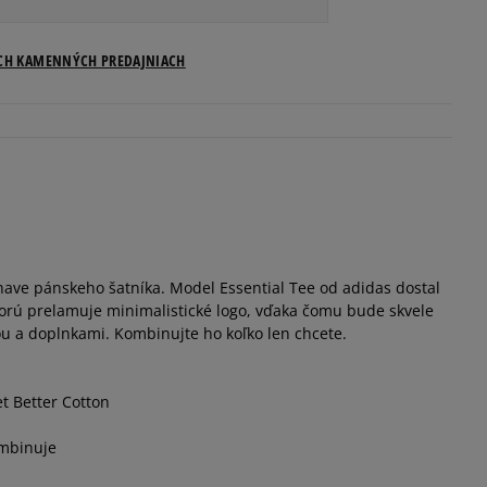
ICH KAMENNÝCH PREDAJNIACH
1
have pánskeho šatníka. Model Essential Tee od adidas dostal
orú prelamuje minimalistické logo, vďaka čomu bude skvele
ou a doplnkami. Kombinujte ho koľko len chcete.
t Better Cotton
ombinuje