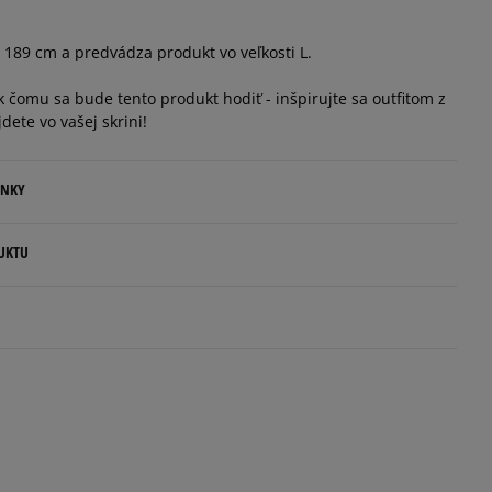
 189 cm a predvádza produkt vo veľkosti L.
 čomu sa bude tento produkt hodiť - inšpirujte sa outfitom z
jdete vo vašej skrini!
ENKY
.
UKTU
ovné dni.
ia:
kamenná pobočka, výdejné boxy: Z-BOX),
esu,
anes.com
odukt nemá žiadne recenzie
jni.