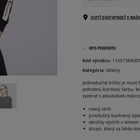
Informovať o
ZISTIŤ DOSTUPNOSŤ V NAŠ
XS
dostupnosti
Informovať o
S
dostupnosti
OPIS PRODUKTU
Informovať o
Kód výrobcu:
115573KK00
M
dostupnosti
Kategória:
Mikiny
Informovať o
Jednoduché tričko je must 
L
dostupnosti
jednotnú bordovú farbu, kt
vyzerať s akoukoľvek mikin
rovný strih
priedušný bavlnený úple
okrúhly výstrih s lemom
dizajn, ktorý sa ľahko k