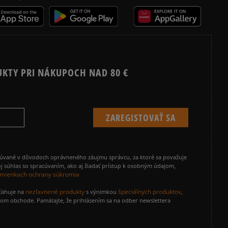
UKTY PRI NÁKUPOCH NAD 80 €
cúvané v dôvodoch oprávneného záujmu správcu, za ktoré sa považuje
j súhlas so spracúvaním, ako aj žiadať prístup k osobným údajom,
mienkach ochrany súkromia
nezľavnené produkty
špeciálnych produktov
zťahuje na
s výnimkou
,
vom obchode. Pamätajte, že prihlásením sa na odber newslettera