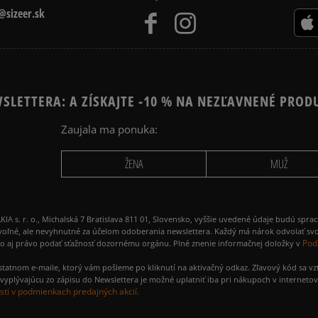
sizeer.sk
SLETTERA: A ZÍSKAJTE -10 % NA NEZĽAVNENÉ PROD
Zaujala ma ponuka:
ŽENA
MUŽ
 r. o., Michalská 7 Bratislava 811 01, Slovensko, vyššie uvedené údaje budú spra
voľné, ale nevyhnutné za účelom odoberania newslettera. Každý má nárok odvolať svo
Pod
ako aj právo podať sťažnosť dozornému orgánu. Plné znenie informačnej doložky v
amostatnom e-maile, ktorý vám pošleme po kliknutí na aktivačný odkaz. Zľavový kód sa v
yplývajúcu zo zápisu do Newslettera je možné uplatniť iba pri nákupoch v interneto
ti v podmienkach predajných akcií.