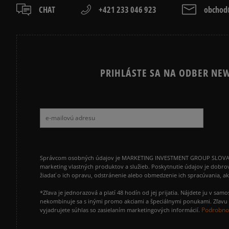
CHAT
+421 233 046 923
obchod@
PRIHLÁSTE SA NA ODBER NEW
Správcom osobných údajov je MARKETING INVESTMENT GROUP SLOVAKIA s.
marketing vlastných produktov a služieb. Poskytnutie údajov je dobro
žiadať o ich opravu, odstránenie alebo obmedzenie ich spracúvania, 
*Zľava je jednorazová a platí 48 hodín od jej prijatia. Nájdete ju v s
nekombinuje sa s inými promo akciami a špeciálnymi ponukami. Zľavu v
Podrobnos
vyjadrujete súhlas so zasielaním marketingových informácií.