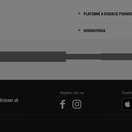
PLATOBNÉ A DODACIE PODMI
Doručenie zadarmo od 80 €
HODNOTENIA
Dodacia lehota: 2 až 6 prac
Dostupné spôsoby doručen
Pr
kuriér,
packeta (zásielkovňa - 
slovenská pošta - na adr
osobné prevzatie v preda
Dostupné spôsoby platby:
prevod,
Nájdite nás na
Stiahn
kartou,
sizeer.sk
platba na dobierku.