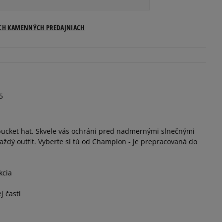
Veľkosti US
ICH KAMENNÝCH PREDAJNIACH
Informovať o dostupnosti
Informovať o dostupnosti
5
Informovať o dostupnosti
 bucket hat. Skvele vás ochráni pred nadmernými slnečnými
každý outfit. Vyberte si tú od Champion - je prepracovaná do
kcia
j časti