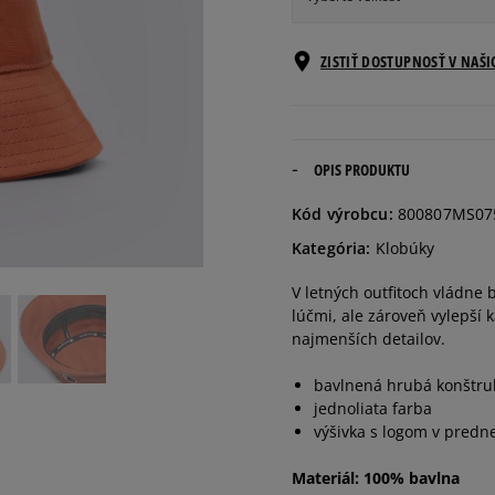
Veľkosti EU
ZISTIŤ DOSTUPNOSŤ V NAŠ
S/M
M/L
OPIS PRODUKTU
Kód výrobcu:
800807MS07
L/XL
Kategória:
Klobúky
V letných outfitoch vládne
lúčmi, ale zároveň vylepší 
najmenších detailov.
bavlnená hrubá konštru
jednoliata farba
výšivka s logom v predne
Materiál: 100% bavlna