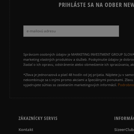
PRIHLÁSTE SA NA ODBER NEW
Správcom osobných údajov je MARKETING INVESTMENT GROUP SLOVAKIA s.
marketing vlastných produktov a služieb. Poskytnutie údajov je dobro
žiadať o ich opravu, odstránenie alebo obmedzenie ich spracúvania, 
*Zľava je jednorazová a platí 48 hodín od jej prijatia. Nájdete ju v s
nekombinuje sa s inými promo akciami a špeciálnymi ponukami. Zľavu v
Podrobnos
vyjadrujete súhlas so zasielaním marketingových informácií.
ZÁKAZNÍCKY SERVIS
INFORMÁ
Kontakt
SizeerClub