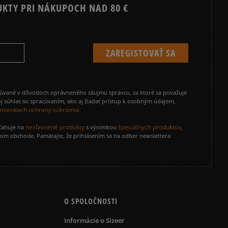
UKTY PRI NÁKUPOCH NAD 80 €
cúvané v dôvodoch oprávneného záujmu správcu, za ktoré sa považuje
j súhlas so spracúvaním, ako aj žiadať prístup k osobným údajom,
mienkach ochrany súkromia
nezľavnené produkty
špeciálnych produktov
zťahuje na
s výnimkou
,
vom obchode. Pamätajte, že prihlásením sa na odber newslettera
O SPOLOČNOSTI
Informácie o Sizeer