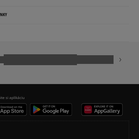
ENKY
.
ovné dni.
ia:
odukt nemá žiadne recenzie
kamenná pobočka, výdejné boxy: Z-BOX),
esu,
jni.
ite si aplikáciu