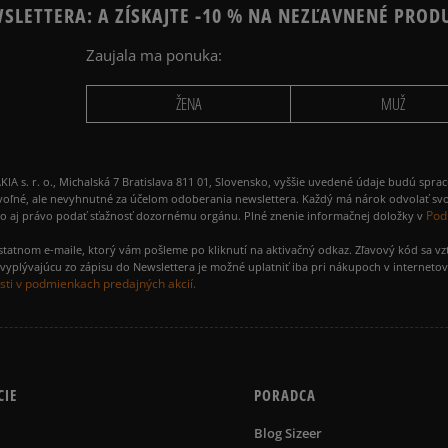
SLETTERA: A ZÍSKAJTE -10 % NA NEZĽAVNENÉ PROD
Zaujala ma ponuka:
ŽENA
MUŽ
 r. o., Michalská 7 Bratislava 811 01, Slovensko, vyššie uvedené údaje budú spra
voľné, ale nevyhnutné za účelom odoberania newslettera. Každý má nárok odvolať svo
Pod
ako aj právo podať sťažnosť dozornému orgánu. Plné znenie informačnej doložky v
amostatnom e-maile, ktorý vám pošleme po kliknutí na aktivačný odkaz. Zľavový kód sa v
yplývajúcu zo zápisu do Newslettera je možné uplatniť iba pri nákupoch v interneto
ti v podmienkach predajných akcií.
CIE
PORADCA
Blog Sizeer