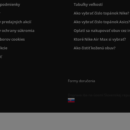
 podmienky
Tabuľky veľkostí
r
Ako vybrať číslo topánok Nike?
 predajných akcií
Ako vybrať číslo topánok Asics?
 ochrany súkromia
Oplatí sa nakupovať obuv cez i
úborov cookies
Ktoré Nike Air Max si vybrať?
kcie
Ako čistiť koženú obuv?
ť
Formy doručenia
Doprava iba na území Slovenskej repu