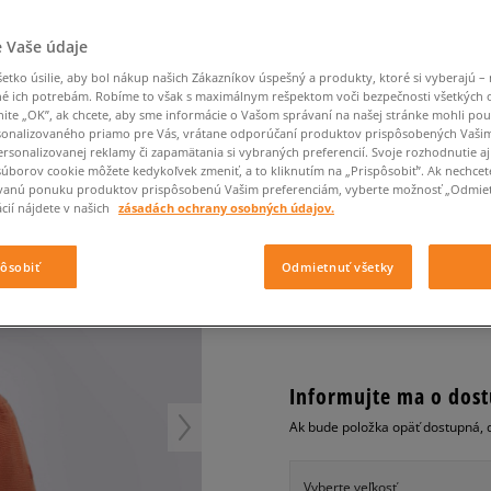
Converse Chuck Taylor
Havaianas
Starostlivosť o obuv
Confront
Champion
EMU Australia
Starostlivosť o obuv
Boxerky
All Star
Dickies
Čiapky
Converse
Confront
Ellesse
Čiapky
Klobúky
 Vaše údaje
Nike Air Max 90
Saucony
Šály a rukavice
Crocs
Converse
Fila
Rukavice
Starostlivosť o obuv
Nike Air Max DN8
tko úsilie, aby bol nákup našich Zákazníkov úspešný a produkty, ktoré si vyberajú – 
Clarks
Dr. Martens
DC
Jansport
é ich potrebám. Robíme to však s maximálnym rešpektom voči bezpečnosti všetkých
Klobúky
Čiapky
CHAMPION ČIAPKA B
Nike Air Force 1 LV8
nite „OK”, ak chcete, aby sme informácie o Vašom správaní na našej stránke mohli pou
Eastpak
Dickies
Jordan
Rukavice
onalizovaného priamo pre Vás, vrátane odporúčaní produktov prispôsobených Vaši
Jordan 4
pánske, klobúky
Empire
Eastpak
Lacoste
rsonalizovanej reklamy či zapamätania si vybraných preferencií. Svoje rozhodnutie aj
New Balance 530
súborov cookie môžete kedykoľvek zmeniť, a to kliknutím na „Prispôsobiť”. Ak nechcet
0.0
(
0
)
vanú ponuku produktov prispôsobenú Vašim preferenciám, vyberte možnosť „Odmiet
New Balance 1906
cií nájdete v našich
zásadách ochrany osobných údajov.
13
€
Puma Speedcat
cena s DPH
Puma Suede XL
pôsobiť
Odmietnuť všetky
Puma Palermo
+ 13 BODOV V
SIZEERCLU
Asics Gel-NYC Rugged
Informujte ma o dost
Ak bude položka opäť dostupná, 
Vyberte veľkosť