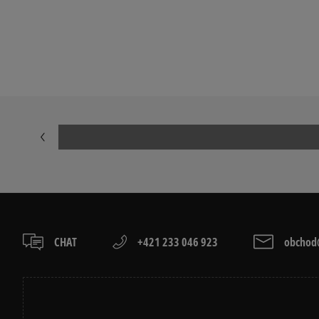
CHAT
+421 233 046 923
obchod@