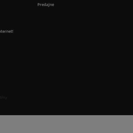
Predajne
nternet!
bliky